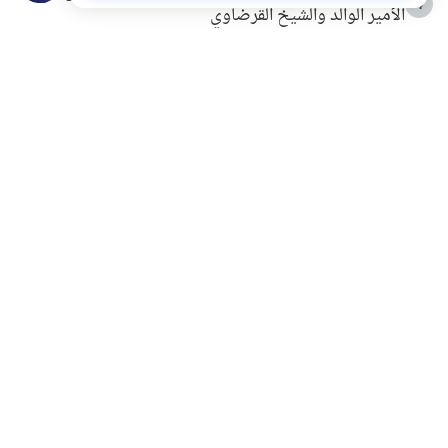
4
الأمير الوالد والشيخ القرضاوي
التربية الأسرية وبناء الاستقلال .. كيف ندعم أبناءنا دون
5
مصادرة حقهم في التجربة؟
خلافات زوجية في بيت النبوة
6
لَا إِلَهَ إِلَّا أَنْتَ سُبْحَانَكَ إِنِّي كُنْتُ مِنَ الظَّالِمِينَ
7
الهدي النبوي في التعامل مع حر الصيف
8
فضل الاستغفار
9
محاولة سرقة جابر بن حيان
10
اشترك في قائمتنا البريدية ليصلك كل جديد