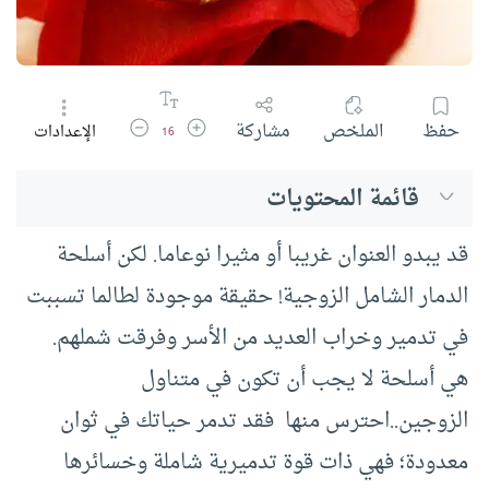
زيادة حجم الخط
تقليل حجم الخط
حفظ
الملخص
مشاركة
الإعدادات
16
قائمة المحتويات
قد يبدو العنوان غريبا أو مثيرا نوعاما. لكن أسلحة
الدمار الشامل الزوجية! حقيقة موجودة لطالما تسببت
في تدمير وخراب العديد من الأسر وفرقت شملهم.
هي أسلحة لا يجب أن تكون في متناول
الزوجين..احترس منها فقد تدمر حياتك في ثوان
معدودة؛ فهي ذات قوة تدميرية شاملة وخسائرها