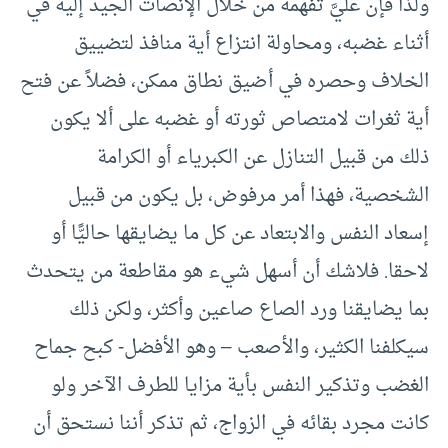
ولذا فإن عليَّ تفهمه من خلال الإنصات الجيد إليه في
أثناء غضبه، ومحاولة انتزاع أية منافذ لتضييق
الخلاف وحصره في أضيق نطاق ممكن، فضلاً عن فتح
أية ثغرات لامتصاص ثورته أو غضبه على ألا يكون
ذلك من قبيل التنازل عن الكبرياء أو الكرامة
الشخصية، فهذا أمر مرفوض، بل يكون من قبيل
إسعاد النفس والابتعاد عن كل ما يضايقها حاليًّا أو
لاحقا. فلاشك أن أسهل شيء هو مقاطعة من يتحدث
بما يضايقنا ورد الصاع صاعين وأكثر، ولكن ذلك
سيكلفنا الكثير، والأصعب – وهو الأفضل- كبح جماح
الغضب وتذكير النفس بأية مزايا للطرف الآخر ولو
كانت مجرد بقائه في الزواج، ثم تذكر أننا نستحق أن