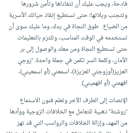
فادحة، ويجب عليك أن تتفاداها وتأمن شرورها
وتتجنب ويلاتها؛ حتى تستطيع إنقاذ حياتك الأسرية
من الضياع. طوق النجاة في يدك، وما عليك سوى أن
تستخدمه في الوقت المناسب، وتلتزم بالتعليمات
حتى تستطيع النجاة ومن معك والوصول إلى بر
الأمان، وكلمة السر تكمن في جملة واحدة: “زوجي
العزيز(أوزوجتي العزيزة)، اسمعني (أو اسمعيني)،
افهمني (أو افهميني).
الإنصات إلى الطرف الآخر وتعلم فنون الاستماع
“روشتة” ذهبية للتعامل مع الخلافات الزوجية ووأدها
من المهد، وإزالة الخلافات والرواسب التي قد تهز