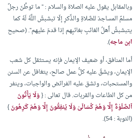
وبالمقابل يقول عليه الصلاة والسلام : ” ما توطَّنَ رجلٌ
مسلمٌ المساجدَ للصَّلاةِ والذِّكرِ إلّا تبشبشَ اللَّهُ لَهُ كما
يتبشبشُ أَهلُ الغائبِ بغائبِهم إذا قدمَ عليهم”. (صحيح
ابن ماجه
).
أما المنافق، أو ضعيف الإيمان فإنه يستثقل كل شعب
الإيمان، ويشقّ عليه كلُّ عمل صالح، يتغافل عن السنن
والمستحبات، وتشق عليه الفرائض والواجبات، وينفر
من كل الطاعات والقربات. قال تعالى : {
وَلَا یَأۡتُونَ
ٱلصَّلَوٰةَ إِلَّا وَهُمۡ كُسَالَىٰ وَلَا یُنفِقُونَ إِلَّا وَهُمۡ كَـٰرِهُونَ
}
(التوبة : 54).