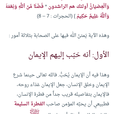
وَٱلۡعِصۡیَانَۚ أولئك هم الراشدون
*
فَضۡلࣰا مِّنَ ٱللَّهِ وَنِعۡمَةࣰ
وَٱللَّهُ عَلِیمٌ حَكِیمࣱ
} (الحجرات : 7 – 8)
وهذه الآية يَمتنّ الله فيها على الصحابة بثلاثة أمور :
الأول: أنه حَبّب إليهم الإيمان
وهذا فيه أن الإيمان يُحَبُّ. فالله تعالى حينما شرع
الإيمان وخلق الإنسان، جعل الإيمان غذاء روحه،
فالإيمان بتفاصيله قريب جداً من فطرة الإنسان،
فطبيعي أن يحبَّه المؤمن صاحب
الفطرة السليمة
ﷺ