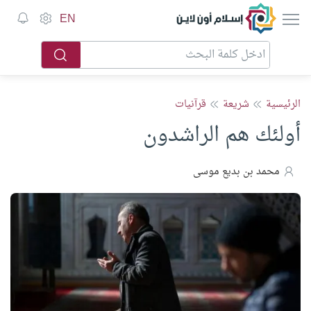
إسلام أون لاين
EN
الرئيسية
شريعة
قرآنيات
أولئك هم الراشدون
محمد بن بديع موسى