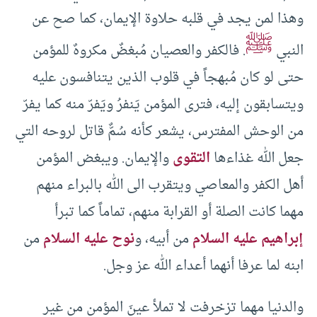
وهذا لمن يجد في قلبه حلاوة الإيمان، كما صح عن
ﷺ
النبي
. فالكفر والعصيان مُبغضٌ مكروهٌ للمؤمن
حتى لو كان مُبهجاً في قلوب الذين يتنافسون عليه
ويتسابقون إليه، فترى المؤمن يَنفرُ ويَفرّ منه كما يفرّ
من الوحش المفترس، يشعر كأنه سُمٌّ قاتل لروحه التي
جعل الله غذاءها
التقوى
والإيمان. ويبغض المؤمن
أهل الكفر والمعاصي ويتقرب الى الله بالبراء منهم
مهما كانت الصلة أو القرابة منهم، تماماً كما تبرأ
إبراهيم عليه السلام
من أبيه، و
نوح عليه السلام
من
ابنه لما عرفا أنهما أعداء الله عز وجل.
والدنيا مهما تزخرفت لا تملأ عينَ المؤمن من غير