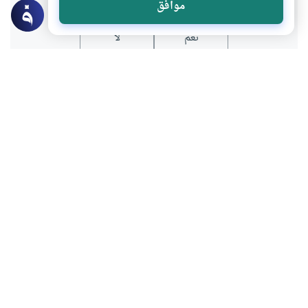
موافق
نعم
لا
عن الكاتب
محمد بن بديع موسى
لديه 13 مقالة
بعض أعماله
الأستاذ الداعية عصام العطار في ذمة الله
أولئك هم الراشدون
دروس قرآنية من الكوارث
20 قولا في جواز الجمع بين الصلاتين للمطر