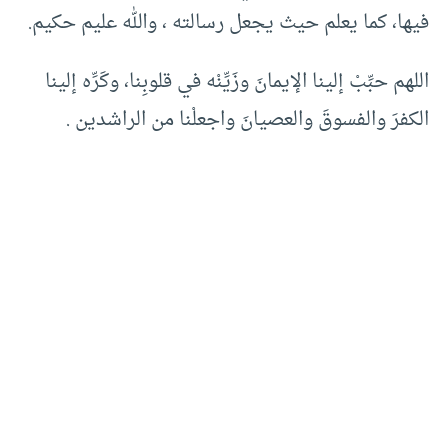
فيها، كما يعلم حيث يجعل رسالته ، والله عليم حكيم.
اللهم حبِّبْ إلينا الإيمانَ وزَيِّنْه في قلوبِنا، وكَرِّه إلينا
الكفرَ والفسوقَ والعصيانَ واجعلْنا من الراشدين .