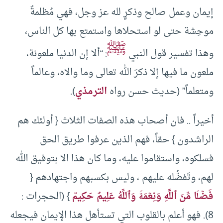
إيمان وعمل صالح وذكرٍ لله عز وجل، فهي مُظلمةٌ
موحِشة حتى لو استحلاها واستمتع بها كل الناس،
ﷺ
وهذا تفسير قول النبي
:
“
ألا إن الدنيا ملعونة،
ملعون ما فيها إلا ذكرَ الله تعالى وما والاه، وعالماً
ومتعلماً” (حديث حسن رواه
الترمذي
).
أخيراً .. فان أصحاب هذه الصفات الثلاث { أولئك هم
الراشدون } حقاً، فهم الذين عرفوا طريق الحق
فسلكوه، واستقاموا عليه، وما كان هذا الا بتوفيق الله
لهم، وتَفضُّله عليهم ، وليس بكسبهم واجتهادهم {
فَضۡلࣰا مِّنَ ٱللَّهِ وَنِعۡمَةࣰ وَٱللَّهُ عَلِیمٌ حَكِیمࣱ
} (الحجرات :
8). فهو أعلم بالقلوب التي تستأهل هذا الإيمان فيجعله