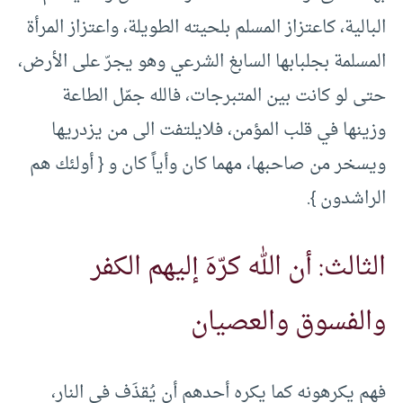
البالية، كاعتزاز المسلم بلحيته الطويلة، واعتزاز المرأة
المسلمة بجلبابها السابغ الشرعي وهو يجرّ على الأرض،
حتى لو كانت بين المتبرجات، فالله جمّل الطاعة
وزينها في قلب المؤمن، فلايلتفت الى من يزدريها
ويسخر من صاحبها، مهما كان وأياً كان و { أولئك هم
الراشدون }.
الثالث: أن الله كرّهَ إليهم الكفر
والفسوق والعصيان
فهم يكرهونه كما يكره أحدهم أن يُقذَف في النار،