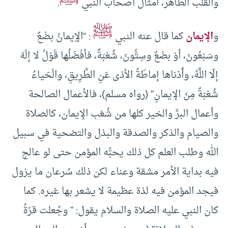
والقلب الطاهر، أمثال أصحاب النبي
.
ﷺ
و
الإيمان
كما قال عنه النبي
: “الإِيمانُ بضْعٌ
وسَبْعُونَ، أوْ بضْعٌ وسِتُّونَ، شُعْبَةً، فأفْضَلُها قَوْلُ لا إلَهَ
إلّا اللَّهُ، وأَدْناها إماطَةُ الأذى عَنِ الطَّرِيقِ، والْحَياءُ
شُعْبَةٌ مِنَ الإيمانِ” (رواه مسلم)، فالأعمال الصالحة
وأعمال البرِّ والخير كلها من شُعَب الإيمان، كالصلاة
والصيام والذكر والصدقة والبذل والتضحية في سبيل
الله وطلب العلم كل ذلك يحبُّه المؤمن حتى لو عالج
فيه بداية الأمر مشقة وعناء لكن ذلك سُرعان ما يزول
فيجد المؤمن فيه لذة عظيمة لا يشعر بها غيره. كما
كان النبي عليه الصلاة والسلام يقول: ” وجُعلت قرّةُ