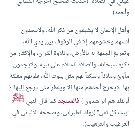
عيني في الصلاة” (حديث صحيح أخرجه النسائي
وأحمد).
وأهل الإيمان لا يشبعون من ذكر الله، ولايجدون
أنسهم وخشوعهم إلا في الوقوف بين يدي الله،
وتمريغ الجبهة له بالأرض، وتلاوة القرآن، والإكثار من
ذكره سبحانه، والصلاة السلام على نبيه، ولايجدون
مأوىً وملاذاً وسكناً لهم مثل بيوت الله، قلوبهم معلقة
بها، لايخرج أحدهم منها إلا وينظر متى يرجع إليها، {
ﷺ
أولئك هم الراشدون }
فالمسجد
كما قال النبي
:
“بيت كل تقي” (رواه الطبراني، وصححه الألباني في
الترغيب والترهيب).