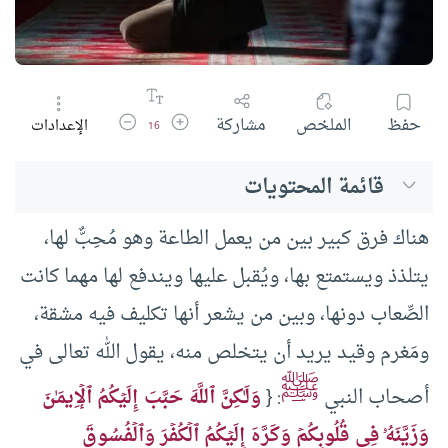
زيادة حجم الخط
تقليل حجم الخط
حفظ
الملخص
مشاركة
الإعدادات
16
قائمة المحتويات
هناك فرق كبير بين من يعمل الطاعة وهو مُحِبٌّ لها،
يتلذذ ويستمتع بها، ويُقبل عليها ويندفع لها مهما كانت
الصِّعاب دونها، وبين من يشعر أنها تكليف فيه مشقة،
ومَغرم وقيد يريد أن يتخلص منه، يقول الله تعالى في
ﷺ
أصحاب النبي
: {
وَلَـٰكِنَّ ٱللَّهَ حَبَّبَ إِلَیۡكُمُ ٱلۡإِیمَـٰنَ
وَزَیَّنَهُۥ فِی قُلُوبِكُمۡ وَكَرَّهَ إِلَیۡكُمُ ٱلۡكُفۡرَ وَٱلۡفُسُوقَ