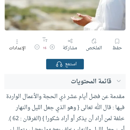
زيادة حجم الخط
تقليل حجم الخط
حفظ
الملخص
مشاركة
الإعدادات
16
استمع
قائمة المحتويات
مقدمة عن فضل أيام عشر ذي الحجة والأعمال الواردة
فيها : قال الله تعالى { وهو الذي جعل الليل والنهار
خلفة لمن أراد أن يذكر أو أراد شكورا } (الفرقان : 62 ).
أي : جعل الليل والنهار يخلف بعضهما بعضا ، يتواليان