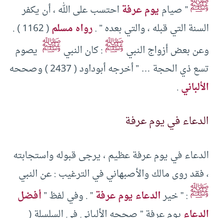
ﷺ
” صيام
يوم عرفة
احتسب على الله ، أن يكفر
السنة التي قبله ، والتي بعده ” .
رواه مسلم
( 1162 ) .
ﷺ
ﷺ
وعن بعض أزواج النبي
: كان النبي
يصوم
تسع ذي الحجة … ” أخرجه أبوداود ( 2437 ) وصححه
الألباني
.
الدعاء في يوم عرفة
الدعاء في يوم عرفة عظيم ، يرجى قبوله واستجابته
، فقد روى مالك والأصبهاني في الترغيب : عن النبي
ﷺ
: ” خير
الدعاء يوم عرفة
” . وفي لفظ ”
أفضل
الدعاء
يوم عرفة ” صححه الألباني في السلسلة (