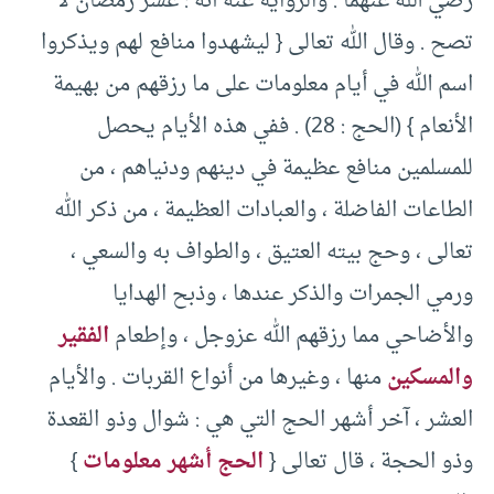
رضي الله عنهما . والرواية عنه أنه : عشر رمضان لا
تصح . وقال الله تعالى { ليشهدوا منافع لهم ويذكروا
اسم الله في أيام معلومات على ما رزقهم من بهيمة
الأنعام } (الحج : 28) . ففي هذه الأيام يحصل
للمسلمين منافع عظيمة في دينهم ودنياهم ، من
الطاعات الفاضلة ، والعبادات العظيمة ، من ذكر الله
تعالى ، وحج بيته العتيق ، والطواف به والسعي ،
ورمي الجمرات والذكر عندها ، وذبح الهدايا
والأضاحي مما رزقهم الله عزوجل ، وإطعام
الفقير
والمسكين
منها ، وغيرها من أنواع القربات . والأيام
العشر ، آخر أشهر الحج التي هي : شوال وذو القعدة
وذو الحجة ، قال تعالى {
الحج أشهر معلومات
}