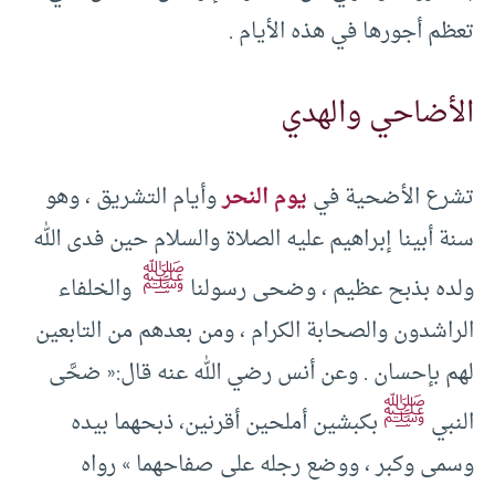
تعظم أجورها في هذه الأيام .
الأضاحي والهدي
تشرع الأضحية في
يوم النحر
وأيام التشريق ، وهو
سنة أبينا إبراهيم عليه الصلاة والسلام حين فدى الله
ﷺ
ولده بذبح عظيم ، وضحى رسولنا
والخلفاء
الراشدون والصحابة الكرام ، ومن بعدهم من التابعين
لهم بإحسان . وعن أنس رضي الله عنه قال:« ضحَّى
ﷺ
النبي
بكبشين أملحين أقرنين، ذبحهما بيده
وسمى وكبر ، ووضع رجله على صفاحهما » رواه