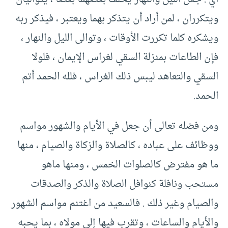
ويتكرران ، لمن أراد أن يتذكر بهما ويعتبر ، فيذكر ربه
ويشكره كلما تكررت الأوقات ، وتوالى الليل والنهار ،
فإن الطاعات بمنزلة السقي لغراس الإيمان ، فلولا
السقي والتعاهد ليبس ذلك الغراس ، فلله الحمد أتم
الحمد.
ومن فضله تعالى أن جعل في الأيام والشهور مواسم
ووظائف على عباده ، كالصلاة والزكاة والصيام ، منها
ما هو مفترض كالصلوات الخمس ، ومنها ماهو
مستحب ونافلة كنوافل الصلاة والذكر والصدقات
والصيام وغير ذلك . فالسعيد من اغتنم مواسم الشهور
والأيام والساعات ، وتقرب فيها إلى مولاه ، بما يحبه