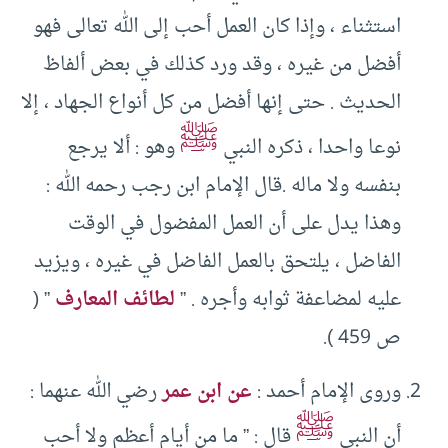
استثناء ، وإذا كان العمل أحب إلى الله تعالى فهو
أفضل من غيره ، وقد ورد كذلك في بعض ألفاظ
الحديث . حتى إنها أفضل من كل أنواع الجهاد ، إلا
ﷺ
نوعا واحدا ، ذكره النبي
وهو : ألا يرجع
بنفسه ولا ماله .قال الإمام ابن رجب رحمه الله :
وهذا يدل على أن العمل المفضول في الوقت
الفاضل ، يلتحق بالعمل الفاضل في غيره ، ويزيد
عليه لمضاعفة ثوابه وأجره . ”
لطائف المعارف
” (
ص 459 ).
وروى الإمام أحمد :
عن ابن عمر
رضي الله عنهما :
ﷺ
أن النبي
قال : ” ما من أيام أعظم ولا أحب