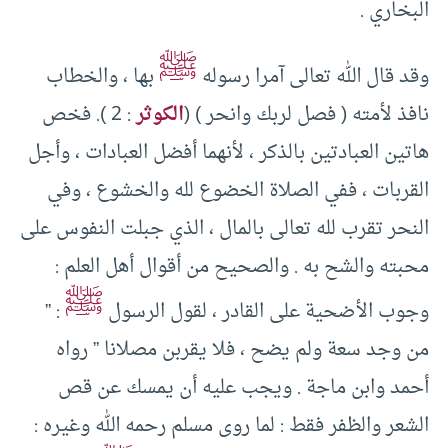
البخاري .
ﷺ
وقد قال الله تعالى آمرا رسوله
بها ، والخطاب
نافذ لأمته ( فصل لربك وانحر ) (
الكوثر
: 2 ). فخص
هاتين العبادتين بالذكر ، لأنهما أفضل العبادات ، وأجل
القربات ، ففي الصلاة الخضوع لله والخشوع ، وفي
النحر تقرب لله تعالى بالمال ، الذي جبلت النفوس على
محبته والشح به . والصحيح من أقوال أهل العلم :
ﷺ
وجوب الأضحية على القادر ، لقول الرسول
: ”
من وجد سعة ولم يضح ، فلا يقربن مصلانا ” رواه
أحمد وابن ماجة . ويجب عليه أن يمسك عن قص
الشعر والظفر فقط : لما روى مسلم رحمه الله وغيره :