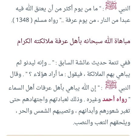
ﷺ
النبي
: ” ما من يوم أكثر من أن يعتق الله فيه
عبدا من النار ، من يوم عرفة ..” رواه مسلم ( 1348 ).
مباهاة الله سبحانه بأهل عرفة ملائكته الكرام
ففي تتمة حديث عائشة السابق : ” .. وإنه ليدنو ثم
يباهي بهم الملائكة ، فيقول : ما أراد هؤلاء ؟ ” . وقال
ﷺ
النبي
: ” إن الله يباهي بأهل عرفات أهل السماء
”
رواه أحمد
وغيره . وذلك لعبادتهم واجتهادهم حتى
تغبر شعورهم وأبدانهم ، وتصيبهم الشمس والحر ،
ويلحقهم التعب والنصب.