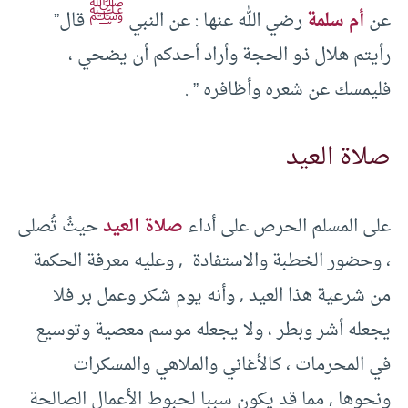
ﷺ
عن
أم سلمة
رضي الله عنها : عن النبي
قال”
رأيتم هلال ذو الحجة وأراد أحدكم أن يضحي ،
فليمسك عن شعره وأظافره ” .
صلاة العيد
على المسلم الحرص على أداء
صلاة العيد
حيثُ تُصلى
، وحضور الخطبة والاستفادة , وعليه معرفة الحكمة
من شرعية هذا العيد , وأنه يوم شكر وعمل بر فلا
يجعله أشر وبطر ، ولا يجعله موسم معصية وتوسيع
في المحرمات ، كالأغاني والملاهي والمسكرات
ونحوها , مما قد يكون سببا لحبوط الأعمال الصالحة