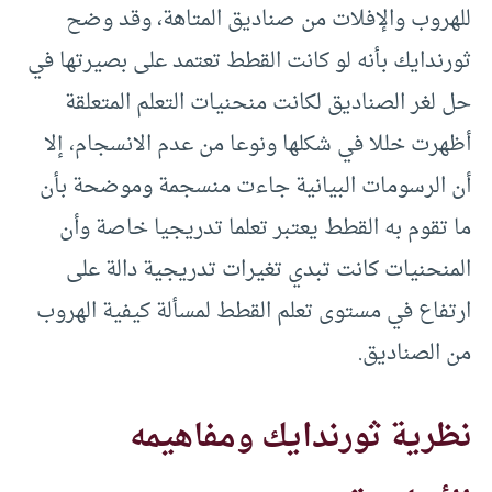
للهروب والإفلات من صناديق المتاهة، وقد وضح
ثورندايك بأنه لو كانت القطط تعتمد على بصيرتها في
حل لغر الصناديق لكانت منحنيات التعلم المتعلقة
أظهرت خللا في شكلها ونوعا من عدم الانسجام، إلا
أن الرسومات البيانية جاءت منسجمة وموضحة بأن
ما تقوم به القطط يعتبر تعلما تدريجيا خاصة وأن
المنحنيات كانت تبدي تغيرات تدريجية دالة على
ارتفاع في مستوى تعلم القطط لمسألة كيفية الهروب
من الصناديق.
نظرية ثورندايك ومفاهيمه