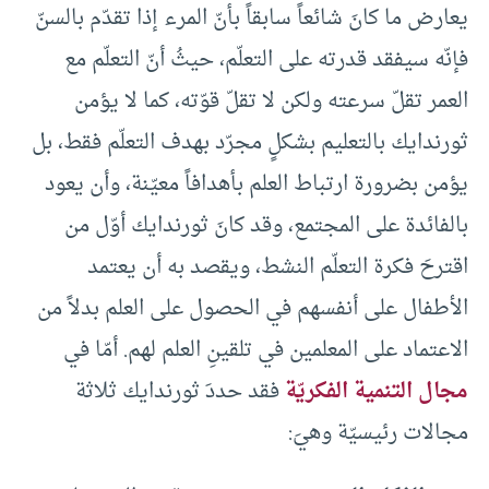
يعارض ما كانَ شائعاً سابقاً بأنّ المرء إذا تقدّم بالسنّ
فإنّه سيفقد قدرته على التعلّم، حيثُ أنّ التعلّم مع
العمر تقلّ سرعته ولكن لا تقلّ قوّته، كما لا يؤمن
ثورندايك بالتعليم بشكلٍ مجرّد بهدف التعلّم فقط، بل
يؤمن بضرورة ارتباط العلم بأهدافاً معيّنة، وأن يعود
بالفائدة على المجتمع، وقد كانَ ثورندايك أوّل من
اقترحَ فكرة التعلّم النشط، ويقصد به أن يعتمد
الأطفال على أنفسهم في الحصول على العلم بدلاً من
الاعتماد على المعلمين في تلقينِ العلم لهم. أمّا في
مجال التنمية الفكريّة
فقد حددَ ثورندايك ثلاثة
مجالات رئيسيّة وهيَ: