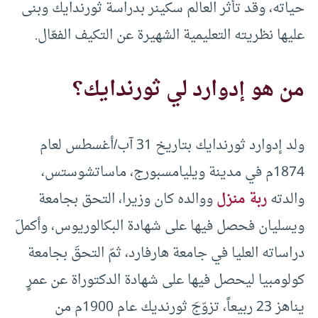
حياته، وقد تأثر العالم سكينر بدراسة ثورندايك وبنى
عليها نظريته التعليمية الشهيرة عن التكيف الفعّال.
من هو إدوارد لي ثورندايك؟
ولد إدوارد ثورندايك بتاريخ 31 آب/أغسطس لعام
1874م في مدينة ويليامسبورج، ماساتشوستس،
والدته
ربة منزل
ووالده كان وزيرا، التحق بجامعة
ويسليان فحصل فيها على شهادة البكالوريوس، وأكملَ
دراساته العليا في جامعة هارفارد، ثمّ التحقَ بجامعة
كولومبيا ليحصل فيها على شهادة الدكتوراة عن عمرٍ
يناهز 23 ربيعاً، تزوّجَ ثورنديك عام 1900م من