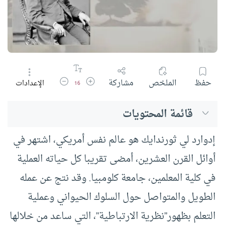
زيادة حجم الخط
تقليل حجم الخط
حفظ
الملخص
مشاركة
الإعدادات
16
قائمة المحتويات
إدوارد لي ثورندايك هو عالم نفس أمريكي، اشتهر في
أوائل القرن العشرين، أمضى تقريبا كل حياته العملية
في كلية المعلمين، جامعة كلومبيا. وقد نتج عن عمله
الطويل والمتواصل حول السلوك الحيواني وعملية
التعلم بظهور”نظرية الارتباطية”، التي ساعد من خلالها