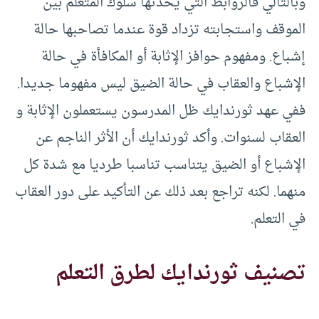
وبالتالي فالروابط التي يحدثها سلوك المتعلم بين
الموقف واستجابته تزداد قوة عندما تصاحبها حالة
إشباع. ومفهوم حوافز الإثابة أو المكافأة في حالة
الإشباع والعقاب في حالة الضيق ليس مفهوما جديدا.
ففي عهد ثورندايك ظل المدرسون يستعملون الإثابة و
العقاب لسنوات. وأكد ثورندايك أن الأثر الناجم عن
الإشباع أو الضيق يتناسب تناسبا طرديا مع شدة كل
منهما. لكنه تراجع بعد ذلك عن التأكيد على دور العقاب
في التعلم.
تصنيف ثورندايك لطرق التعلم