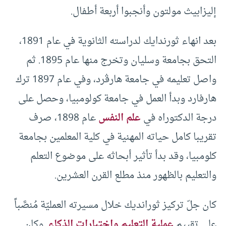
إليزابيث مولتون وأنجبوا أربعة أطفال.
بعد انهاء ثورندايك لدراسته الثانوية في عام 1891،
التحق بجامعة وسليان وتخرج منها عام 1895. ثم
واصل تعليمه في جامعة هارڤرد، وفي عام 1897 ترك
هارفارد وبدأ العمل في جامعة كولومبيا، وحصل على
درجة الدكتوراه في
علم النفس
عام 1898، صرف
تقريبا كامل حياته المهنية في كلية المعلمين بجامعة
كلومبيا، وقد بدأ تأثير أبحاثه على موضوع التعلم
والتعليم بالظهور منذ مطلع القرن العشرين.
كان جلّ تركيز ثورانديك خلال مسيرته العمليّة مُنصَّباً
على تقييم
عملية التعليم واختبارات الذكاء
. وكان