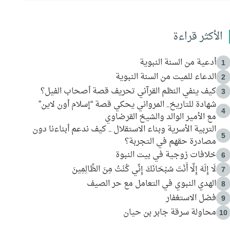
الأكثر قراءة
أدعية من السنة النبوية
1
الدعاء للميت من السنة النبوية
2
كيف ينفي النظم القرآني تحريف قصة أصحاب الفيل؟
3
شهادة للتاريخ.. المرواني يحكي قصة “إسلام أون لاين”
4
مع الأمير الوالد والشيخ القرضاوي
التربية الأسرية وبناء الاستقلال .. كيف ندعم أبناءنا دون
5
مصادرة حقهم في التجربة؟
خلافات زوجية في بيت النبوة
6
لَا إِلَهَ إِلَّا أَنْتَ سُبْحَانَكَ إِنِّي كُنْتُ مِنَ الظَّالِمِينَ
7
الهدي النبوي في التعامل مع حر الصيف
8
فضل الاستغفار
9
محاولة سرقة جابر بن حيان
10