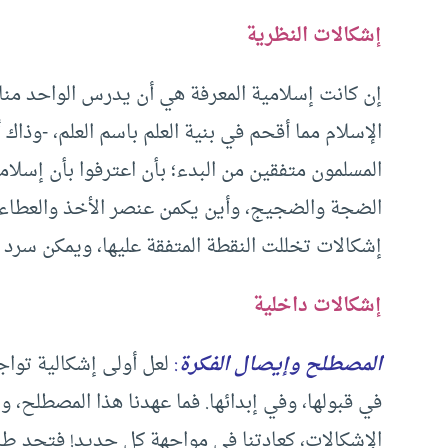
إشكالات النظرية
إن كانت إسلامية المعرفة هي أن يدرس الواحد منا ا
الإسلام مما أقحم في بنية العلم باسم العلم، -وذاك
المسلمون متفقين من البدء؛ بأن اعترفوا بأن إسلا
الضجة والضجيج، وأين يكمن عنصر الأخذ والعطاء، و
إشكالات تخللت النقطة المتفقة عليها، ويمكن سرد ذ
إشكالات داخلية
المصطلح وإيصال الفكرة
:
لعل أولى إشكالية تواجه
في قبولها، وفي إبدائها. فما عهدنا هذا المصطلح، ول
الإشكالات، كعادتنا في مواجهة كل جديد! فتجد طا