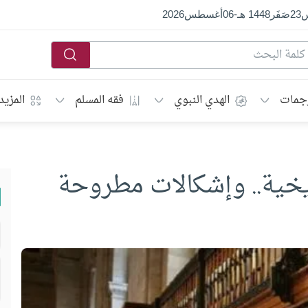
س
23
صَفَر
1448 هـ
-
06
أغسطس
2026
جمات
الهدي النبوي
فقه المسلم
المزيد
ريخية.. وإشكالات مطروحة