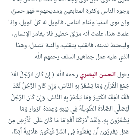
وجوه الناس وكثرة المتابعين ومديحهم= فهو حسنٌ،
وإن نوى الدنيا وثناء الناس، فالويل له كلّ الويل، وإذا
علمتَ هذا، علمتَ أنه مزلق خطير فلا يغامر الإنسان،
وليحتط لدينه، فالقلب يتقلب، والنية تتبدل، وهذا
الذي عليه عمل جماهير السلف رحمهم الله.
يقول
الحسن البصري
رحمه الله: ( إِنْ كَانَ الرَّجُلُ لقَدْ
جَمَعَ الْقُرْآنَ وَمَا يَشْعُرُ بِهِ النَّاسُ، وَإِنْ كَانَ الرَّجُلُ لَقَدْ
فَقُهَ الْفِقْهَ الْكَثِيرَ وَمَا يَشْعُرُ بِهِ النَّاسُ، وَإِنْ كَانَ الرَّجُلُ
لَيُصَلِّي الصَّلَاةَ الطَّوِيلَةَ فِي بَيْتِهِ وَعِنْدَهُ الزوار وَمَا
يَشْعُرُونَ بِهِ، وَلَقَدْ أَدْرَكْنَا أَقْوَامًا مَا كَانَ عَلَى الْأَرْضِ مِنْ
عَمَلٍ يَقْدِرُونَ أَنْ يَعْمَلُوهُ فِي السِّرِّ فَيَكُونُ عَلَانِيَةً أَبَدًا،