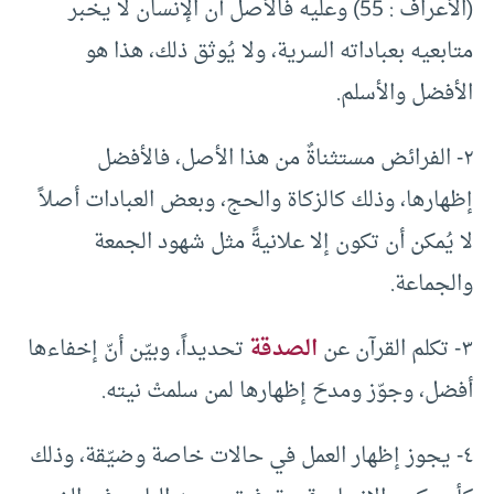
(الأعراف : 55) وعليه فالأصل أن الإنسان لا يخبر
متابعيه بعباداته السرية، ولا يُوثق ذلك، هذا هو
الأفضل والأسلم.
٢- الفرائض مستثناةٌ من هذا الأصل، فالأفضل
إظهارها، وذلك كالزكاة والحج، وبعض العبادات أصلاً
لا يُمكن أن تكون إلا علانيةً مثل شهود الجمعة
والجماعة.
٣- تكلم القرآن عن
الصدقة
تحديداً، وبيّن أنّ إخفاءها
أفضل، وجوّز ومدحَ إظهارها لمن سلمتْ نيته.
٤- يجوز إظهار العمل في حالات خاصة وضيّقة، وذلك