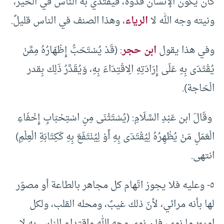
كأن يكون الإنسان قدوة، فيقتدي به الناس في الخير،
ونيته وجه الله لا
الرياء
، وهذا الصنف في الناس قليلٌ.
وفي هذا يقول
ابن حجر
: (قَدْ يُسْتَحَبُّ إِظْهَارُهُ مِمَّنْ
يُقْتَدَى بِهِ عَلَى إِرَادَتِهِ الِاقْتِدَاءَ بِهِ، وَيُقَدَّرُ ذَلِك بِقدر
الْحَاجة).
وقَالَ ابن عَبْدِ السَّلَامِ: (يُسْتَثْنَى مِنِ اسْتِحْبَابِ إِخْفَاءِ
الْعَمَلِ مَنْ يُظْهِرُهُ لِيُقْتَدَى بِهِ أَوْ لِيُنْتَفَعَ بِهِ كَكِتَابَةِ الْعِلْمِ)
انتهى.
٥- وعليه فلا يجوز اتّهام كل مجاهر بالطاعة أو مصوّر
لها بأنه مرائي، لأنّ ذلك غيبٌ، ومحله القلب، ولكل
امرئ ما نوى، فإن نوى وجه الله واقتداء الناس به لا