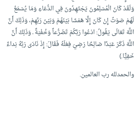
وَلَقَدْ كَانَ الْمُسْلِمُونَ يَجْتَهِدُونَ فِي الدُّعَاءِ وَمَا يُسْمَعُ
لَهُمْ صَوْتٌ إِنْ كَانَ إِلَّا هَمْسًا بَيْنَهُمْ وَبَيْنَ رَبِّهِمْ، وَذَلِكَ أَنَّ
اللَّهَ تَعَالَى يَقُولُ: ادْعُوا رَبَّكُمْ تَضَرُّعاً وَخُفْيَةً ـ وَذَلِكَ أَنَّ
اللَّهَ ذَكَرَ عَبْدًا صَالِحًا رَضِيَ فِعْلَهُ فَقَالَ: إِذْ نَادَى رَبَّهُ نِداءً
خَفِيًّا.)
والحمدلله رب العالمين.