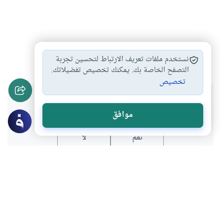
رمضان
العبادة
شهر رمضان
#
#
#
نستخدم ملفات تعريف الارتباط لتحسين تجربة
التصفح الخاصة بك. يمكنك تخصيص تفضيلاتك.
تخصيص
هل انتفعت بهذا المحتوى؟
موافق
نعم
لا
عن الكاتب
سالم القحطاني
لديه 1 مقالة