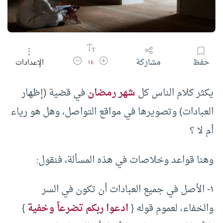
زيادة حجم الخط
تقليل حجم الخط
حفظ
مشاركة
الإعدادات
16
يكثر كلام الناس كل
شهر رمضان
في قضية (إظهار
العبادات) وتصويرها في مواقع التواصل، وهل هو رياء
أم لا ؟
وهنا قواعد وخلاصات في هذه المسألة، فنقول:
١- الأصل في جميع العبادات أن تكون في السر
والخفاء، لعموم قوله {
ادعوا ربكم تضرعاً وخفية
}