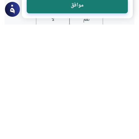
موافق
نعم
لا
المحتوى والموارد المذكورة لا تعكس بالضرورة وجهة نظر
موقع "إسلام أون لاين".
موضوعات ذات صلة
مراجعات
ملخصات الكتب
عرض كتاب “توظيف الذكاء التوليدي في
الاجتهاد والفتوى” للدكتورة سمر السعفي
هل تملك الآلة روحاً تفهم بها السياق لتتجاوز
دور الأداة وتمارس وظيفة المفتي؟ وسط