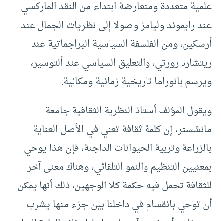
علمية متعددة ومتعارضة ابتداء من النقد الماركسي
عند رايموند وليامز وصولا إلى نظريات الجمال عند
أرسكين، ومن الفلسفة السياسية البراجماتية عند
ريتشارد رورتي، والتعليق السياسي عند ألتوسير،
ويرسم بانوراما تاريخية زمانية ومكانية.
ويقول المؤلف أستاذ النظرية الثقافية جامعة
مانشستر، إن كلمة ثقافة تعني في الأصل العناية
بالزراعة وتربية الحيوانات الداجنة، فإن هذا يوحي
بمعنيين التنظيم والنمو التلقائي، وهناك معنى آخر
للثقافة تحمل فيه حكمة كلا الوجهين، ذلك أنها يمكن
أن توحي بانقسام في داخلنا بين جزء منها يشرب