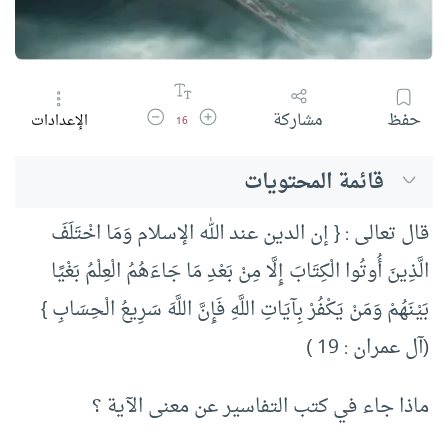
زيادة حجم الخط
تقليل حجم الخط
حفظ
مشاركة
الإعدادات
16
قائمة المحتويات
قال تعالى : { إن الدين عند الله الإسلام وَمَا اخْتَلَفَ
الَّذِينَ أُوتُوا الْكِتَابَ إِلَّا مِنْ بَعْدِ مَا جَاءَهُمُ الْعِلْمُ بَغْيًا
بَيْنَهُمْ وَمَنْ يَكْفُرْ بِآيَاتِ اللَّهِ فَإِنَّ اللَّهَ سَرِيعُ الْحِسَابِ }
(آل عمران : 19 )
ماذا جاء في كتب التفاسير عن معنى الآية ؟