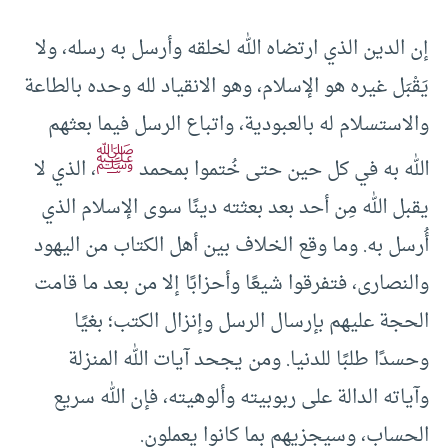
إن الدين الذي ارتضاه الله لخلقه وأرسل به رسله، ولا
يَقْبَل غيره هو الإسلام، وهو الانقياد لله وحده بالطاعة
والاستسلام له بالعبودية، واتباع الرسل فيما بعثهم
ﷺ
الله به في كل حين حتى خُتموا بمحمد
، الذي لا
يقبل الله مِن أحد بعد بعثته دينًا سوى الإسلام الذي
أُرسل به. وما وقع الخلاف بين أهل الكتاب من اليهود
والنصارى، فتفرقوا شيعًا وأحزابًا إلا من بعد ما قامت
الحجة عليهم بإرسال الرسل وإنزال الكتب؛ بغيًا
وحسدًا طلبًا للدنيا. ومن يجحد آيات الله المنزلة
وآياته الدالة على ربوبيته وألوهيته، فإن الله سريع
الحساب، وسيجزيهم بما كانوا يعملون.