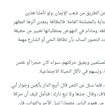
ن الطريق من شعب الإيمان. ولو تأملنا هذين
اية بالمصلحة العامة. فالنظافة يتعدى أثرها المظهر
. ومادام في النهوض بمتطلباتها تعبير عن حقيقة
دد التصور السائد بأن نظافة الحي أو الشارع مهمة
المسلمين ويعيق حركتهم، سواء كان حجرا أو غصن
 ويُسهم في تآكل الحياة الاجتماعية.
 فلما سئل عن الثمن قال: أبيع الدار بألفين وجوار أبي
آلاف، وقال: خذها ولا تبع دارك ! فتأمل كيف أن حركة
 من هموم الناس مضمارا لنيل الأجر والثواب، فإن