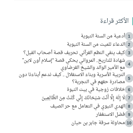
الأكثر قراءة
أدعية من السنة النبوية
1
الدعاء للميت من السنة النبوية
2
كيف ينفي النظم القرآني تحريف قصة أصحاب الفيل؟
3
شهادة للتاريخ.. المرواني يحكي قصة “إسلام أون لاين”
4
مع الأمير الوالد والشيخ القرضاوي
التربية الأسرية وبناء الاستقلال .. كيف ندعم أبناءنا دون
5
مصادرة حقهم في التجربة؟
خلافات زوجية في بيت النبوة
6
لَا إِلَهَ إِلَّا أَنْتَ سُبْحَانَكَ إِنِّي كُنْتُ مِنَ الظَّالِمِينَ
7
الهدي النبوي في التعامل مع حر الصيف
8
فضل الاستغفار
9
محاولة سرقة جابر بن حيان
10