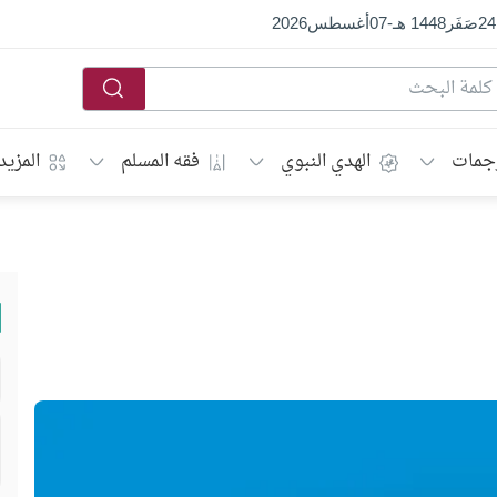
24
صَفَر
1448 هـ
-
07
أغسطس
2026
جمات
الهدي النبوي
فقه المسلم
المزيد