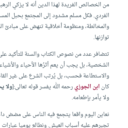
من الخصائص الفريدة لهذا الدين أنه لا يزكي الره
الفردي. فكل مسلم مشدود إلى المجتمع بحبل المسؤ
والمخالطة، ومنظومة أخلاقية تنهض على مبادئ ال
توازنها.
تتضافر عدد من نصوص الكتاب والسنة للتأكيد على
الشخصية، بل يجب أن يعم أثرُها الأحياء والأشياء. 
والاستطاعة فحسب، بل يُرتب الشرع على غير القاد
كان
ابن الجوزي
رحمه الله يفسر قوله تعالى:[
ولا ي
ولا يأمر بإطعامه.
نعاين اليوم واقعا يتجمع فيه الناس على مضض داخل
تجبرهم عليه أسباب العيش. ونطالع يوميا عبارات ا