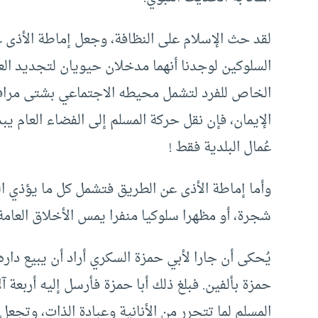
لقد حث الإسلام على النظافة، وجعل إماطة الأذى ع
السلوكين لوجدنا أنهما مدخلان حيويان لتجديد العن
الخاص للفرد لتشمل محيطه الاجتماعي بشتى مرافقه
الإيمان، فإن نقل حركة المسلم إلى الفضاء العام يب
عُمال البلدية فقط !
وأما إماطة الأذى عن الطريق فتشمل كل ما يؤذي 
شجرة، أو مظهرا سلوكيا منفرا يمس الأخلاق العامة،
يُحكى أن جارا لأبي حمزة السكري أراد أن يبيع داره،
حمزة بألفين. فبلغ ذلك أبا حمزة فأرسل إليه أربعة 
المسلم لما تتحرر من الأنانية وعبادة الذات، وتجعل