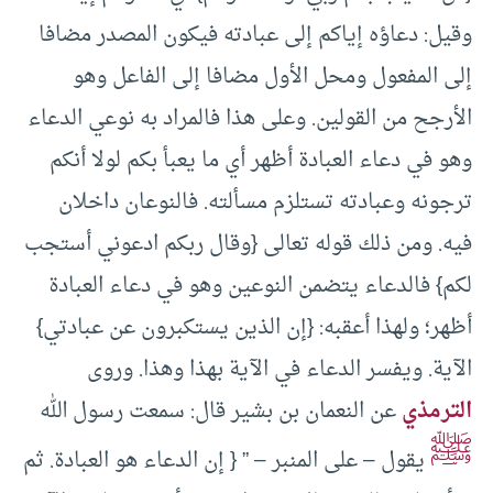
وقيل: دعاؤه إياكم إلى عبادته فيكون المصدر مضافا
إلى المفعول ومحل الأول مضافا إلى الفاعل وهو
الأرجح من القولين. وعلى هذا فالمراد به نوعي الدعاء
وهو في دعاء العبادة أظهر أي ما يعبأ بكم لولا أنكم
ترجونه وعبادته تستلزم مسألته. فالنوعان داخلان
فيه. ومن ذلك قوله تعالى {وقال ربكم ادعوني أستجب
لكم} فالدعاء يتضمن النوعين وهو في دعاء العبادة
أظهر؛ ولهذا أعقبه: {إن الذين يستكبرون عن عبادتي}
الآية. ويفسر الدعاء في الآية بهذا وهذا. وروى
الترمذي
عن النعمان بن بشير قال: سمعت رسول الله
ﷺ
يقول – على المنبر – ” { إن الدعاء هو العبادة. ثم