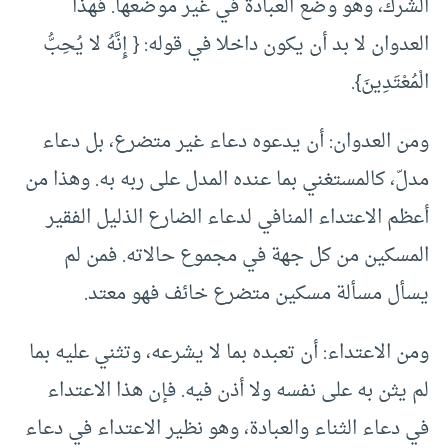
الشرك، وهو وضع العبادة في غير موضعها. فهذا
العدوان لا بد أن يكون داخلا في قوله: { إِنَّهُ لا يُحِبُّ
الْمُعْتَدِينَ}.
ومن العدوان: أن يدعوه دعاء غير متضرع، بل دعاء
مدلّ، كالمستغني بما عنده المدل على ربه به. وهذا من
أعظم الاعتداء المنافي لدعاء الضارع الذليل الفقير
المسكين من كل جهة في مجموع حالاته. فمن لم
يسأل مسألة مسكين متضرع خائف فهو معتد.
ومن الاعتداء: أن تعبده بما لا يشرعه، وتثني عليه بما
لم يثن به على نفسه ولا أذن فيه. فإن هذا الاعتداء
في دعاء الثناء والعبادة، وهو نظير الاعتداء في دعاء