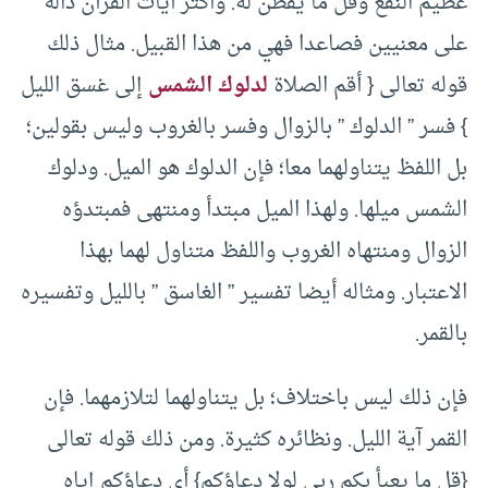
عظيم النفع وقل ما يفطن له. وأكثر آيات القرآن دالة
على معنيين فصاعدا فهي من هذا القبيل. مثال ذلك
قوله تعالى { أقم الصلاة
لدلوك الشمس
إلى غسق الليل
} فسر ” الدلوك ” بالزوال وفسر بالغروب وليس بقولين؛
بل اللفظ يتناولهما معا؛ فإن الدلوك هو الميل. ودلوك
الشمس ميلها. ولهذا الميل مبتدأ ومنتهى فمبتدؤه
الزوال ومنتهاه الغروب واللفظ متناول لهما بهذا
الاعتبار. ومثاله أيضا تفسير ” الغاسق ” بالليل وتفسيره
بالقمر.
فإن ذلك ليس باختلاف؛ بل يتناولهما لتلازمهما. فإن
القمر آية الليل. ونظائره كثيرة. ومن ذلك قوله تعالى
{قل ما يعبأ بكم ربي لولا دعاؤكم} أي دعاؤكم إياه