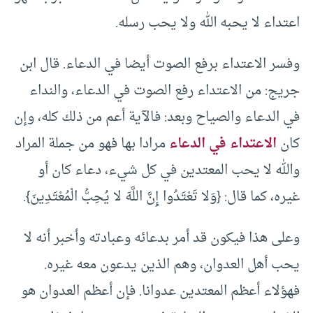
اعتداء لا يحبه الله ولا يحب رسله.
وفسر الاعتداء برفع الصوت أيضا في الدعاء. قال ابن
جريج: من الاعتداء رفع الصوت في الدعاء، والنداء
في الدعاء والصياح وبعد: فالآية أعم من ذلك كله، وإن
كان
الاعتداء في الدعاء
مرادا بها فهو من جملة المراد
والله لا يحب المعتدين في كل شيء، دعاء كان أو
غيره، كما قال: {وَلا تَعْتَدُوا إِنَّ اللَّهَ لا يُحِبُّ الْمُعْتَدِينَ}.
وعلى هذا فيكون قد أمر بدعائه وعبادته وأخبر أنه لا
يحب أهل العدوان، وهم الذين يدعون معه غيره.
فهؤلاء أعظم المعتدين عدوانا. فإن أعظم العدوان هو