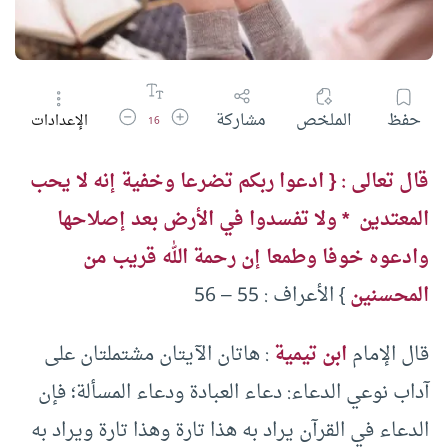
زيادة حجم الخط
تقليل حجم الخط
حفظ
الملخص
مشاركة
الإعدادات
16
قال تعالى : { ادعوا ربكم تضرعا وخفية إنه لا يحب
المعتدين * ولا تفسدوا في الأرض بعد إصلاحها
وادعوه خوفا وطمعا إن رحمة الله قريب من
المحسنين
} الأعراف : 55 – 56
قال الإمام
ابن تيمية
: هاتان الآيتان مشتملتان على
آداب نوعي الدعاء: دعاء العبادة ودعاء المسألة؛ فإن
الدعاء في القرآن يراد به هذا تارة وهذا تارة ويراد به