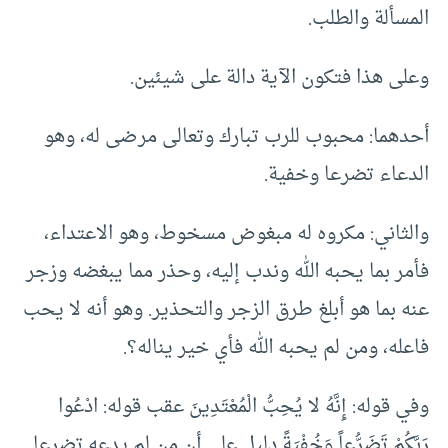
المسألة والطلب.
وعلى هذا فتكون الآية دالة على شيئين.
أحدهما: محبوب للرب تبارك وتعالى مرضى له، وهو
الدعاء تضرعا وخفية.
والثاني: مكروه له مبغوض مسخوط، وهو الاعتداء،
فأمر بما يحبه الله وندب إليه، وحذر مما يبغضه وزجر
عنه بما هو أبلغ طرق الزجر والتحذير. وهو أنه لا يحب
فاعله، ومن لم يحبه الله فأي خير يناله؟.
وفي قوله: إِنَّهُ لا يُحِبُّ الْمُعْتَدِينَ عقب قوله: ادْعُوا
رَبَّكُمْ تَضَرُّعاً وَخُفْيَةً دليل على أن من لم يدعه تضرعا