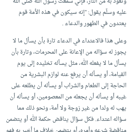
وتعوذ به من النار، فإني سمعت رسول الله صلّى الله
عليه وسلّم يقول: “إنه سيكون في هذه الأمة قوم
يعتدون في الطهور والدعاء .
وعلى هذا فالاعتداء في الدعاء تارة بأن يسأل ما لا
يجوز له سؤاله من الإعانة على المحرمات، وتارة بأن
يسأل ما لا يفعله الله، مثل يسأله تخليده إلى يوم
القيامة، أو يسأله أن يرفع عنه لوازم البشرية من
الحاجة إلى الطعام والشراب أو يسأله أن يطلعه على
غيبه أو يسأله أن يجعله من المعصومين، أو يسأله أن
يهب له ولدا من غير زوجة ولا أمة، ونحو ذلك مما
سؤاله اعتداء. فكل سؤال يناقض حكمة الله أو يتضمن
مناقضة شرعه وأمره، أو يتضمن خلاف ما أخبر به فهو