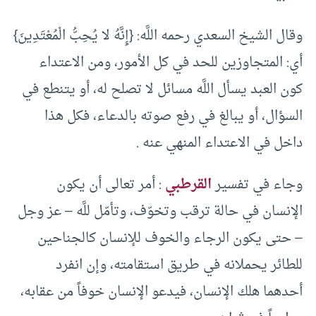
وقال الشيخ السعدي رحمه اللَّه: {إِنَّهُ لا يُحِبُّ الْمُعْتَدِينَ}
أي: المتجاوزين للحد في كل الأمور، ومن الاعتداء
كون العبد يسأل اللَّه مسائل لا تصلح له، أو يتنطع في
السؤال، أو يبالغ في رفع صوته بالدعاء، فكل هذا
داخل في الاعتداء المنهي عنه .
وجاء في تفسير
القرطبي
: أمر تعالى أن يكون
الإنسان في حالة ترقب وتخوّف، وتأمّل للَّه – عز وجل
– حتى يكون الرجاء والخوف للإنسان كالجناحين
للطائر يحملانه في طريق استقامته، وإن انفرد
أحدهما هلك الإنسان، فيدعو الإنسان خوفاً من عقابه،