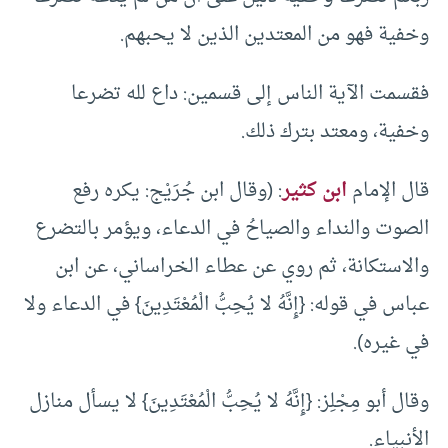
وخفية فهو من المعتدين الذين لا يحبهم.
فقسمت الآية الناس إلى قسمين: داع لله تضرعا
وخفية، ومعتد بترك ذلك.
قال الإمام
ابن كثير
: (وقال ابن جُرَيْج: يكره رفع
الصوت والنداء والصياحُ في الدعاء، ويؤمر بالتضرع
والاستكانة، ثم روي عن عطاء الخراساني، عن ابن
عباس في قوله: {إِنَّهُ لا يُحِبُّ الْمُعْتَدِينَ} في الدعاء ولا
في غيره).
وقال أبو مِجْلِز: {إِنَّهُ لا يُحِبُّ الْمُعْتَدِينَ} لا يسأل منازل
الأنبياء.