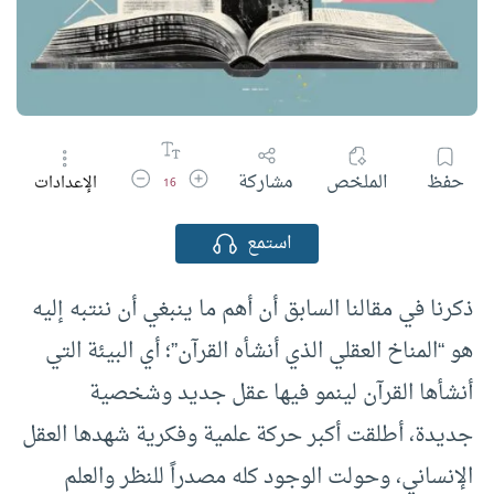
زيادة حجم الخط
تقليل حجم الخط
حفظ
الملخص
مشاركة
الإعدادات
16
استمع
ذكرنا في مقالنا السابق أن أهم ما ينبغي أن ننتبه إليه
هو “المناخ العقلي الذي أنشأه القرآن”؛ أي البيئة التي
أنشأها القرآن لينمو فيها عقل جديد وشخصية
جديدة، أطلقت أكبر حركة علمية وفكرية شهدها العقل
الإنساني، وحولت الوجود كله مصدراً للنظر والعلم