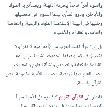
والعلوم أمراً خاصاً يحرمه الكهنة، ويستأثر به الملوك
والأباطرة وذوو الشأن، بينما استوى في تحصيلها
وطلبها في البيئة الإسلامية الملوك والرعية، والخاصة
والعامة، والفقراء والأغنياء.
بل إن “اقرأ” نقلت العرب من ﴿أمة أمية لا تقرأ ولا
تكتب﴾[3]، كما وصفها الحديث الشريف، إلى أمة
القراءة والكتابة والتدوين ونشأة العلوم والمعارف،
وصار العلم فيها فريضة، وصارت الأمية مذمومة بنص
القرآن والسنة.
فانظر إلى
القرآن الكريم
كيف يجعل الأمية سبباً
للانحراف عن الجادة في نقده ليهود، قال تعالى: