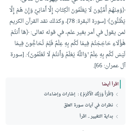
﴿وَمِنْهُمْ أُمِّيُّونَ لَا يَعْلَمُونَ الْكِتَابَ إِلَّا أَمَانِيَّ وَإِنْ هُمْ إِلَّا
يَظُنُّونَ﴾ [سورة البقرة: 78]، وكذلك نقد القرآن الكريم
لمن يقول في أمر بغير علم، في قوله تعالى: ﴿هَا أَنتُمْ
هَٰؤُلَاءِ حَاجَجْتُمْ فِيمَا لَكُم بِهِ عِلْمٌ فَلِمَ تُحَاجُّونَ فِيمَا
لَيْسَ لَكُم بِهِ عِلْمٌ ۚ وَاللَّهُ يَعْلَمُ وَأَنتُمْ لَا تَعْلَمُونَ﴾. [سورة
آل عمران: 66].
اقرأ أيضا
{اقْرَأْ وَرَبُّكَ الْأَكْرَمُ } : إشارات وإضاءات
نظرات في آيات سورة العلق
بداية التغيير .. اقرأ