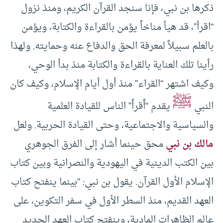
ذكرها بن نبي، فإنا سنجد القرآن الكريم، ومنذ نزول
“اقرأ”، قد هيأ مناخاً يؤمن بالقراءة والكتابة، ويؤمن
بالعلم سبيلاً لمعرفة الحق والدفاع عنه وحمايته. ولهذا
رأينا تلك العناية بالقراءة والكتابة منذ بدأ الوحي،
وكيف اشتهر “القراء” منذ أول أيام الإسلام، وكيف كان
ﷺ
النبي
يقدم “أَقرأَ” الناس للقيادة العلمية
والسياسية والاجتماعية، وحتى القيادة الحربية. ولعل
مالك بن نبي
محق حينما أشار إلى الفرق الجوهري
بين الكتب الدينية في اليهودية والنصرانية وبين كتاب
الإسلام الأول القرآن. يقول بن نبي: “بينما ينفتح كتاب
العهد القديم، منذ السطر الأول في سفر التكوين، على
عالم الظاهرات المادية، وينفتح كتاب العهد الجديد