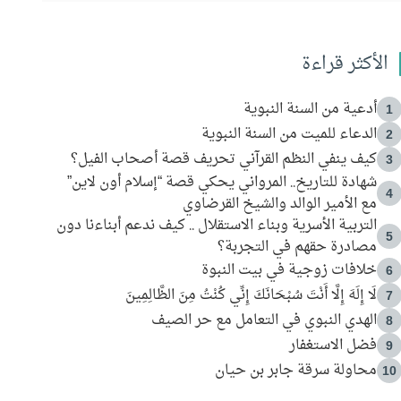
الأكثر قراءة
أدعية من السنة النبوية
1
الدعاء للميت من السنة النبوية
2
كيف ينفي النظم القرآني تحريف قصة أصحاب الفيل؟
3
شهادة للتاريخ.. المرواني يحكي قصة “إسلام أون لاين”
4
مع الأمير الوالد والشيخ القرضاوي
التربية الأسرية وبناء الاستقلال .. كيف ندعم أبناءنا دون
5
مصادرة حقهم في التجربة؟
خلافات زوجية في بيت النبوة
6
لَا إِلَهَ إِلَّا أَنْتَ سُبْحَانَكَ إِنِّي كُنْتُ مِنَ الظَّالِمِينَ
7
الهدي النبوي في التعامل مع حر الصيف
8
فضل الاستغفار
9
محاولة سرقة جابر بن حيان
10