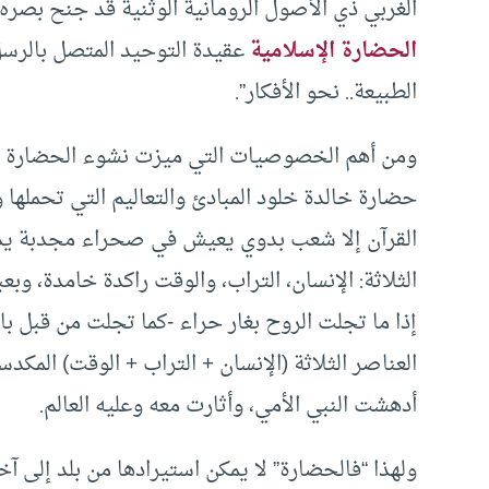
الغربي ذي الأصول الرومانية الوثنية قد جنح بصره 
الحضارة الإسلامية
عقيدة التوحيد المتصل بالرسل 
الطبيعة.. نحو الأفكار”.
ومن أهم الخصوصيات التي ميزت نشوء الحضارة الإ
حضارة خالدة خلود المبادئ والتعاليم التي تحملها و
القرآن إلا شعب بدوي يعيش في صحراء مجدبة يذهب
الثلاثة: الإنسان، التراب، والوقت راكدة خامدة، وب
إذا ما تجلت الروح بغار حراء -كما تجلت من قبل با
العناصر الثلاثة (الإنسان + التراب + الوقت) المكدس
أدهشت النبي الأمي، وأثارت معه وعليه العالم.
ولهذا “فالحضارة” لا يمكن استيرادها من بلد إلى آ