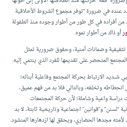
ضرورة “فقه” حركتها منذ انطلاقتها الأولى إلى أفولها
د عنده في ضرورة “توفر مجموع الشروط الأخلاقية
 من أفراده في كل طور من أطوار وجوده منذ الطفولة
ر
أو ذاك من أطوار نموه.
ل تثقيفية وضمانات أمنية، وحقوق ضرورية تمثل
لمجتمع المتحضر على تقديمها للفرد الذي ينتمي إليه.
 شــديد الارتباط بحركة المجتمع وفاعلية أبنائه؛
انحطاطه وتخلفه، وبالتالي فلا بد من فهم عميق،
 دراسة واعية وشاملة؛ لأن حركة المجتمعات
 “لسنن” و”قوانين” اجتماعية وتاريخية ثابتة، لا بد
د لأمته مجدها الحضاري، ويحقق لها ازدهارها المنشود.