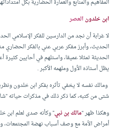
المفاهيم والمنابع والعمارة الحضارية بكل امتداداتها
ابن خلدون
العصر
لا غرابة أن نجد من الدارسين للفكر الإسلامي الح
الحديث، وأبرز مفكر عربي عني بالفكر الحضاري من
الحديثة تمثلا عميقا، واستلهم في أحايين كثيرة أع
يظل أستاذه الأول وملهمه الأكبر .
ومالك نفسه لا يخفي تأثره بفكر ابن خلدون ونظري
شتى من كتبه، كما ذكر ذلك في مذكرات حياته “شاه
وهكذا ظهر “
مالك بن نبي
” وكأنه صدى لعلم ابن خل
أمراض الأمة مع وصف أسباب نهضة المجتمعات، وو