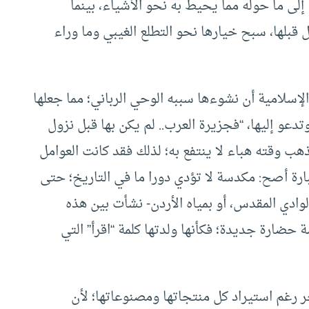
إلى ما حوله مما يحيط به نحو الأشياء، بينما
قبلها، سبح خيارها نحو التطلع الغيبي وما وراء
سلامية أن نشوءها سببه الوحي الرباني؛ مما جعلها
تدعو إليها، “فجزيرة العرب.. لم يكن بها قبل نزول
 وقته هباء لا ينتفع به؛ لذلك فقد كانت العوامل
عبارة أصح: مكدسة لا تؤدي دورا ما في التاريخ؛ حتى
لوادي المقدس، أو بمياه الأردن- نشأت بين هذه
ة حضارة جديدة؛ فكأنها ولدتها كلمة “اقرأ” التي
خر رغم استيراد كل منتجاتها ومصنوعاتها؛ لأن