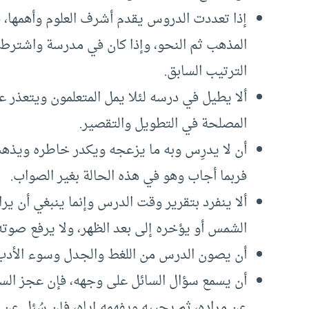
إذا تعددت الدروس يقدم أشرف العلوم وأهمها، ف
المذهب ثم النحو، وإذا كان في مدرسة واشترط
الترتيب السابق.
ألا يطيل في درسه لئلا يمل المتعلمون ويتعذر ع
المصلحة في التطويل والتقصير.
أن لا يدرِس وبه ما يزعجه ويكدر خاطره ويذ
فربما أجاب وهو في هذه الحالة بغير الصواب.
ألا ينفرد بتقرير وقت الدرس وإنما ينبغي أن 
الشمس أو يؤخره إلى بعد الظهر، ولا يرفع صوت
أن يصون الدرس من اللغط والجدل وسوء الأدب ف
أن يسمع سؤال السائل على وجهه، فإن عجز السا
عن مراده، ثم يجيبه ويفهمه إياه، فإن سُئل عن