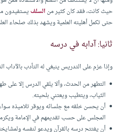
ومنها أن لا يستنكف من التعلم والاستفادة ممن هو 
حيث كانت، فقد كان كثير من
السلف
يستفيدون من 
حتى تكمل أهليته العلمية ويشهد بذلك صلحاء العلم
ثانيا: آدابه في درسه
وإذا عزم على التدريس ينبغي له التأدب بالآداب التا
التطهر من الحدث، وألا يلقي الدرس إلا على طها
الثياب، ويتطيب ويعتني بلحيته.
أن يحسن خلقه مع جلسائه ويوقر تلاميذه سواء 
المجلس على حسب تقديمهم في الإمامة ويكرمه
أن يفتتح درسه بالقرآن ويدعو لنفسه ولمشايخه