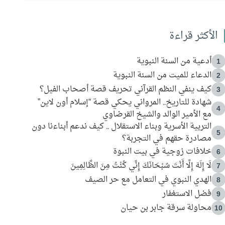
الأكثر قراءة
أدعية من السنة النبوية
1
الدعاء للميت من السنة النبوية
2
كيف ينفي النظم القرآني تحريف قصة أصحاب الفيل؟
3
شهادة للتاريخ.. المرواني يحكي قصة “إسلام أون لاين”
4
مع الأمير الوالد والشيخ القرضاوي
التربية الأسرية وبناء الاستقلال .. كيف ندعم أبناءنا دون
5
مصادرة حقهم في التجربة؟
خلافات زوجية في بيت النبوة
6
لَا إِلَهَ إِلَّا أَنْتَ سُبْحَانَكَ إِنِّي كُنْتُ مِنَ الظَّالِمِينَ
7
الهدي النبوي في التعامل مع حر الصيف
8
فضل الاستغفار
9
محاولة سرقة جابر بن حيان
10