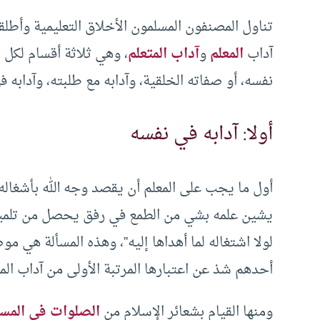
تناول المصنفون المسلمون الأخلاق التعليمية وأطل
آداب
المعلم
و
آداب المتعلم
، وهي ثلاثة أقسام لكل م
نفسه، أو صفاته الخلقية، وآدابه مع طلبته، وآدابه 
أولا: آدابه في نفسه
أول ما يجب على المعلم أن يقصد وجه الله بأشغاله و
يشين علمه بشي من الطمع في رفق يحصل من تلميذ أ
لولا اشتغاله لما أهداها إليه”، وهذه المسألة هي م
أحدهم شذ عن اعتبارها المرتبة الأولى من آداب المع
ومنها القيام بشعائر الإسلام من
الصلوات في المس