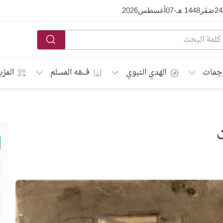
24
صَفَر
1448 هـ
-
07
أغسطس
2026
جمات
الهدي النبوي
فقه المسلم
المزي