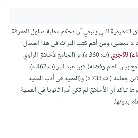
 التعليمية التي ينبغي أن تحكم عملية تداول المعرفة
ت لا تحصى، ومن أهم كتب التراث في هذا المجال:
اء) للآجري
(ت: 360 ه)، و (الجامع لأخلاق الراوي
(ت: 436 ه) و(جامع بيان العلم وفضله) لابن عبد البر (ت:462 ه)،
و(تذكرة السامع والمتكلم في أدب العالم والمتعلم) لابن جماعة ( ت:733 ه) و(المعيد في أدب المفيد
هذه المصنفات وغيرها تؤكد أن الأخلاق لم تكن أمرا ثانويا في العملية
لم بدونها.