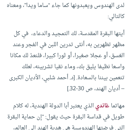
لدى الهندوس ويعبدونها كما جاء “ساما ويدا”، ومعناه
كالتالي:
أيتها البقرة المقدسة، لك التمجيد والدعاء، في كل
مظهر تظهرين به، أنثى تدرين اللبن في الفجر وعند
الغسق، أو عجلا صغيرا، أو ثورا كبيرا، فلنعدّ لك مكانا
واسعا نظيفا يليق بك، وماء نقيا تشربينه، لعلك
تنعمين بيننا بالسعادة. [د. أحمد شلبي، الأديان الكبرى
– أديان الهند، ص 30-32.]
مهاتما
غاندي
الذي يعتبر أبا الدولة الهندية، له كلام
طويل في قداسة البقرة حيث يقول: “إن حماية البقرة
التي فرضتها الهندوسية هي هدية الهند إلى العالم،