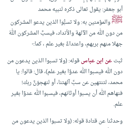
أبو جعفر: يقول تعالى ذكره لنبيه محمد
ﷺ
والمؤمنين به: ولا تسبُّوا الذين يدعو المشركون
من دون الله من الآلهة والأنداد، فيسبَّ المشركون اللهَ
جهلا منهم بربهم، واعتداءً بغير علم ، كما:-
ثبت
عن ابن عباس
قوله: (ولا تسبوا الذين يدعون من
دون الله فيسبوا الله عدوًا بغير علم)، قال: قالوا: يا
محمد، لتنتهين عن سبِّ آلهتنا، أو لنهجوَنَّ ربك!
فنهاهم الله أن يسبوا أوثانهم، فيسبوا الله عدوًا بغير
علم.
وحدثنا عن قتادة قوله: (ولا تسبوا الذين يدعون من