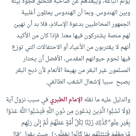
يؤلم أتباعه، ويبعدهم عن صاحبه فتخلق فجوة بينه
وبين الهندوس. وبما أن الهندوس يمثلون أغلبية
الجمهور المخاطبين بدعوة الإسلام، فلا بد أن نهيئ
لهم منصة يشتركون فيها معنا. فإذا كان من الأكيد
أنهم لا يقتربون من الأعياد أو الاحتفالات التي توزع
فيها لحوم حيوانهم المقدس، الأفضل أن يختار
المسلمون غير البقر من بهيمة الأنعام لأن ذبح البقر
يصبح سببا لإشعال الشغب الطائفي.
والدليل عليه ما نقله
الإمام الطبري
في سبب نزول آية
(وَلَا تَسُبُّوا الَّذِينَ يَدْعُونَ مِن دُونِ اللَّهِ فَيَسُبُّوا اللَّهَ عَدْوًا
بِغَيْرِ عِلْمٍ ۗ كَذَٰلِكَ زَيَّنَّا لِكُلِّ أُمَّةٍ عَمَلَهُمْ ثُمَّ إِلَىٰ رَبِّهِم
مَّرْجِعُهُمْ فَيُنَبِّئُهُم بِمَا كَانُوا يَعْمَلُونَ) حيث يقول “قال