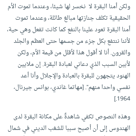
ولكن أمنا البقرة لا نخسر لها شيئا، وعندما تموت الأم
الحقيقية تكلف جنازتها مبالغ طائلة، وعندما تموت
أمنا البقرة تعود علينا بالنفع كما كانت تفعل وهي حية،
لأننا ننتفع بكل جزء من جسمها حتى العظم والجلد
والقرون. أنا لا أقول هذا لأقلل من قيمة الأم، ولكن
لأبين السبب الذي دعاني لعبادة البقرة. إن ملايين
الهنود يتجهون للبقرة بالعبادة والإجلال وأنا أعد
نفسي واحدا منهم”. [مهاتما غاندي، بوانس جيرنال،
1964.]
وهذه النصوص تكفي شاهدةً على مكانة البقرة لدى
الهندوس إلى أن أصبح سببا للشغب الديني في شمال