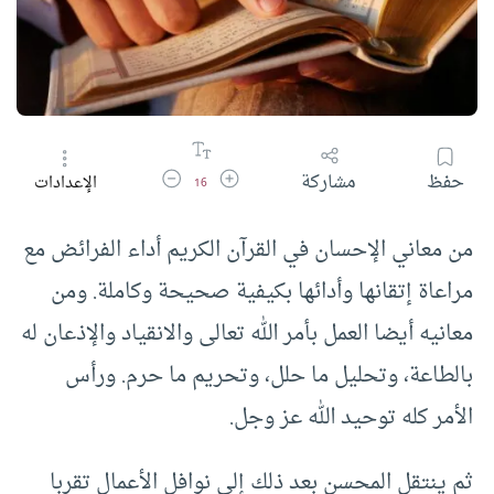
زيادة حجم الخط
تقليل حجم الخط
حفظ
مشاركة
الإعدادات
16
من معاني الإحسان في القرآن الكريم أداء الفرائض مع
مراعاة إتقانها وأدائها بكيفية صحيحة وكاملة. ومن
معانيه أيضا العمل بأمر الله تعالى والانقياد والإذعان له
بالطاعة، وتحليل ما حلل، وتحريم ما حرم. ورأس
الأمر كله توحيد الله عز وجل.
ثم ينتقل المحسن بعد ذلك إلى نوافل الأعمال تقربا