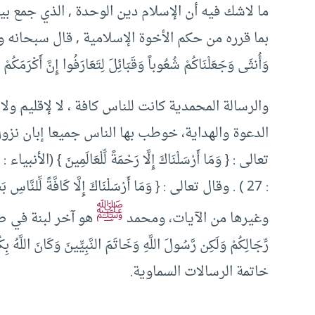
ما لاشك فيه أن الإسلام دين الوحدة , الذي جمع بين
بما قرره من حكم الأخوة الإسلامية , قال سبحانه وتعالى في ذلك
وَأُنثَى وَجَعَلْنَاكُمْ شُعُوباً وَقَبَائِلَ لِتَعَارَفُوا إِنَّ أَكْرَمَكُمْ 
والرسالة المحمدية كانت للناس كافة ، لا لإقليم ول
الدعوة والهداية، خوطب بها الناس جميعا إبان نزول
ﷺ
وغيرها من الآيات، ومحمد
هو آخر لبنة في صرح ال
خاتمة الرسالات السماوية.