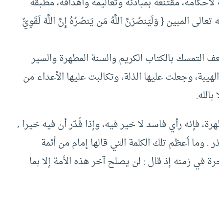
لأحكامه، مقتنعة بمبادئه وتعاليمه وأهدافه، مطبقه
 { وَلَيَنصُرَنَّ اللَّهُ مَن يَنصُرُهُ إِنَّ اللَّهَ لَقَوِيٌّ
عف التمسك بالكتاب الكريم والسنة المطهرة والسير
لهيبة، وجعلت عليها الذلة، وتكالبت عليها الأعداء من
بالله.
ة، فإنه رأي فاسد لا خير فيه، وإذا قُدّر أن فيه خيرا ,
 وما أعظم تلك الكلمة التي قالها إمام من أئمة
رة في زمنه إذ قال : لن يصلح آخر هذه الأمة إلا بما