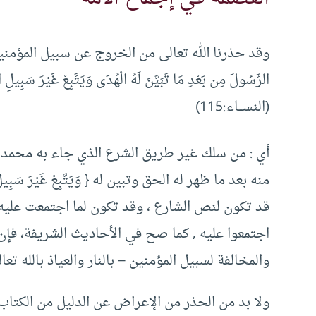
وقد حذرنا الله تعالى من الخروج عن سبيل المؤمنين ,
الرَّسُولَ مِن بَعْدِ مَا تَبَيَّنَ لَهُ الْهُدَى وَيَتَّبِعْ غَيْرَ سَبِيلِ 
(النســـاء:115)
أي : من سلك غير طريق الشرع الذي جاء به محمد
منه بعد ما ظهر له الحق وتبين له { وَيَتَّبِعْ غَيْرَ سَبِ
قد تكون لنص الشارع ، وقد تكون لما اجتمعت عليه 
اجتمعوا عليه , كما صح في الأحاديث الشريفة، فإن 
والمخالفة لسبيل المؤمنين – بالنار والعياذ بالله تعال
ولا بد من الحذر من الإعراض عن الدليل من الكتاب 