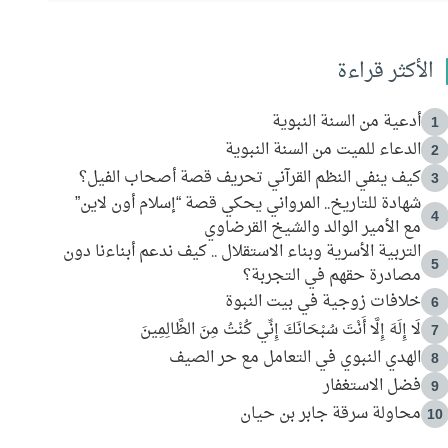
الأكثر قراءة
أدعية من السنة النبوية
1
الدعاء للميت من السنة النبوية
2
كيف ينفي النظم القرآني تحريف قصة أصحاب الفيل؟
3
شهادة للتاريخ.. المرواني يحكي قصة “إسلام أون لاين”
4
مع الأمير الوالد والشيخ القرضاوي
التربية الأسرية وبناء الاستقلال .. كيف ندعم أبناءنا دون
5
مصادرة حقهم في التجربة؟
خلافات زوجية في بيت النبوة
6
لَا إِلَهَ إِلَّا أَنْتَ سُبْحَانَكَ إِنِّي كُنْتُ مِنَ الظَّالِمِينَ
7
الهدي النبوي في التعامل مع حر الصيف
8
فضل الاستغفار
9
محاولة سرقة جابر بن حيان
10