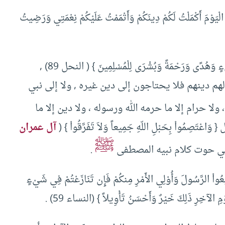
ْمَلْتُ لَكُمْ دِينَكُمْ وَأَتْمَمْتُ عَلَيْكُمْ نِعْمَتِي وَرَضِيتُ
وقال سبحانه : { وَنَزَّلْنَا عَلَيْكَ الْكِتَابَ تِبْيَاناً لِّكُلِّ شَيْءٍ وَهُدًى وَرَحْمَةً وَبُشْرَى لِلْمُسْلِمِينَ } ( النحل 89) ,
لهم دينهم فلا يحتاجون إلى دين غيره , ولا إلى نبي
 ولا حرام إلا ما حرمه الله ورسوله ، ولا دين إلا ما
مُواْ بِحَبْلِ اللّهِ جَمِيعاً وَلاَ تَفَرَّقُواْ } (
آل عمران
ﷺ
.
ُواْ الرَّسُولَ وَأُوْلِي الأَمْرِ مِنكُمْ فَإِن تَنَازَعْتُمْ فِي شَيْءٍ
وْمِ الآخِرِ ذَلِكَ خَيْرٌ وَأَحْسَنُ تَأْوِيلاً } (النساء 59) .