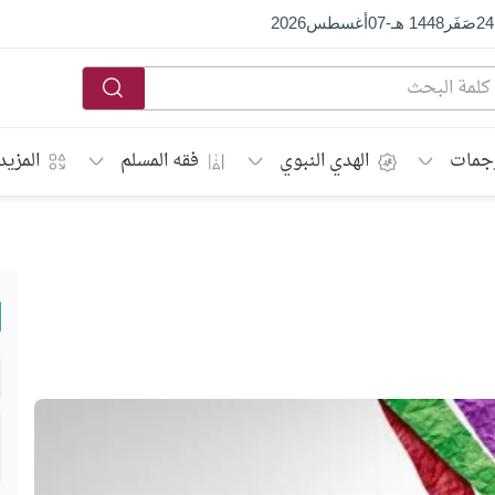
24
صَفَر
1448 هـ
-
07
أغسطس
2026
جمات
الهدي النبوي
فقه المسلم
المزيد