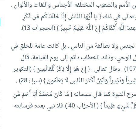
 الأمم والشعوب المختلفة الأجناس واللغات والألوان ,
 { يَا أَيُّهَا النَّاسُ إِنَّا خَلَقْنَاكُم مِّن ذَكَرٍ
عِندَ اللَّهِ أَتْقَاكُمْ إِنَّ اللَّهَ عَلِيمٌ خَبِيرٌ } (الحجرات 13).
ا لجنس ولا لطائفة من الناس , بل كانت عامة للخلق في
 الوحي، وذلك الخطاب دائم إلى يوم القيامة، قال
تعالى : { وَمَا أَرْسَلْنَاكَ إِلَّا رَحْمَةً لِّلْعَالَمِينَ } (الأنبياء : 107) . وقال تعالى : { إِنْ هُوَ إِلَّا ذِكْرٌ لِّلْعَالَمِينَ } (التكوير
: 27 ) . وقال تعالى : { وَمَا أَرْسَلْنَاكَ إِلَّا كَافَّةً لِّلنَّاسِ بَشِيراً وَنَذِيراً وَلَكِنَّ أَكْثَرَ النَّاسِ لَا يَعْلَمُونَ } (سبإ : 28) .
نبوة كما قال سبحانه { مَّا كَانَ مُحَمَّدٌ أَبَا أَحَدٍ مِّن
رِّجَالِكُمْ وَلَكِن رَّسُولَ اللَّهِ وَخَاتَمَ النَّبِيِّينَ وَكَانَ اللَّهُ بِكُلِّ شَيْءٍ عَلِيماً } ( الأحزاب 40 ) فلا نبي بعده فرسالته