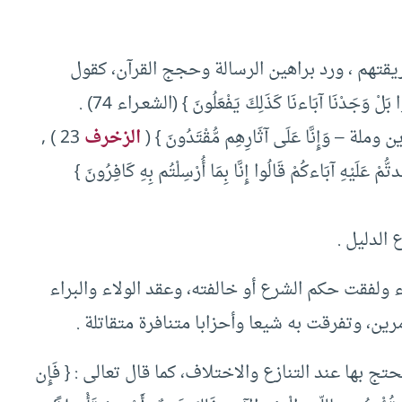
ريقتهم ، ورد براهين الرسالة وحجج القرآن، كقول
َدْنَا آبَاءنَا كَذَلِكَ يَفْعَلُونَ } (الشعـراء 74) .
ن وملة – وَإِنَّا عَلَى آثَارِهِم مُّقْتَدُونَ } (
الزخرف
23 ) ,
عَلَيْهِ آبَاءكُمْ قَالُوا إِنَّا بِمَا أُرْسِلْتُم بِهِ كَافِرُونَ }
الدليل .
ولفقت حكم الشرع أو خالفته، وعقد الولاء والبراء
مرين، وتفرقت به شيعا وأحزابا متنافرة متقاتلة .
تج بها عند التنازع والاختلاف، كما قال تعالى : { فَإِن