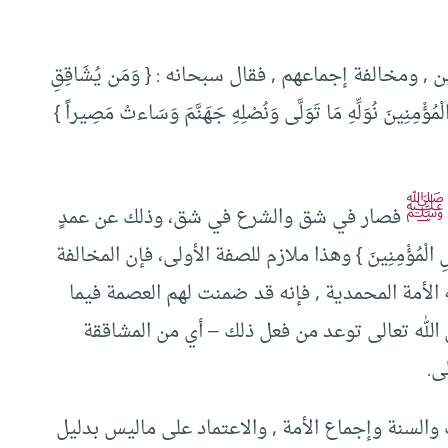
 ومخالفة إجماعهم , فقال سبحانه : { وَمَن يُشَاقِقِ
الْمُؤْمِنِينَ نُوَلِّهِ مَا تَوَلَّى وَنُصْلِهِ جَهَنَّمَ وَسَاءتْ مَصِيراً }
ﷺ
فصار في شق والشرع في شق، وذلك عن عمدٍ
يلِ الْمُؤْمِنِينَ } وهذا ملازم للصفة الأولى، فإن المخالفة
الأمة المحمدية , فإنه قد ضمنت لهم العصمة فيما
الله تعالى توعد من فعل ذلك – أي من المشاققة
ى.
والسنة وإجماع الأمة , والاعتماد على ماليس بدليل