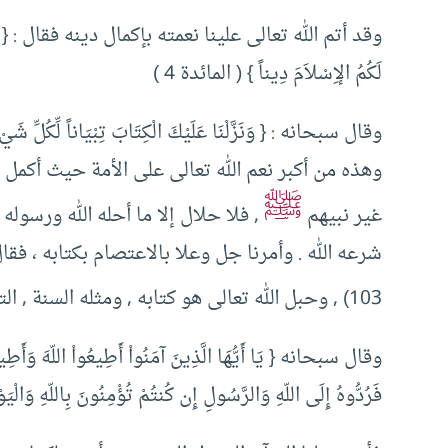
وقد أتم الله تعالى علينا نعمته بإكمال دينه فقال : { الْيَوْمَ أَك
لَكُمُ الإِسْلاَمَ دِيناً } ( المائدة 4 )
وهذه من أكبر نعم الله تعالى على الأمة حيث أكمل 
ﷺ
غير نبيهم
, فلا حلال إلا ما أحله الله ورسوله ،
شرعه الله . وأمرنا جل وعلا بالاعتصام بكتابه ، فقال { وَاعْتَصِ
103) , وحبل الله تعالى هو كتابه , ومثله السنة , التي حوت كلام نبيه المصطفى
وقال سبحانه { يَا أَيُّهَا الَّذِينَ آمَنُواْ أَطِيعُواْ اللّهَ وَأَطِيع
فَرُدُّوهُ إِلَى اللّهِ وَالرَّسُولِ إِن كُنتُمْ تُؤْمِنُونَ بِاللّهِ وَالْيَ