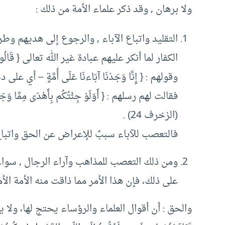
ولا برهان , وقد ذكر علماء الأمة من ذلك :
التقليد واتباع الآباء , والرجوع إلى هديهم وط
الكفار لما أنكر عليهم عبادة غير الله تعالى { قَالُوا بَلْ وَج
وقولهم : { إِنَّا وَجَدْنَا آبَاءنَا عَلَى أُمَّةٍ – أي على دي
فقالت لهم رسلهم : { أَوَلَوْ جِئْتُكُم بِأَهْدَى مِمَّا وَجَدتُّمْ 
(الزخرف 24) .
فالتعصب للآباء سببٌ للإعراض عن الحق واتباع 
ومن ذلك التعصب للمذاهب وآراء الرجال , سواء 
على ذلك، فإن هذا الأمر مما ذاقت منه الأمة الأ
والحق : أن أقوال العلماء والرؤساء يحتج لها، ولا يح