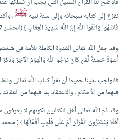
فأوضح لنا القرآن السبيل التي يجب أن نسلكها عندم
ﷺ
نفزع إلى كتابه سبحانه وإلى سنة نبيه
، وأكد هذ
فَانتَهُوا وَاتَّقُوا اللَّهَ إِنَّ اللَّهَ شَدِيدُ الْعِقَابِ } (الحشــر 7) .
وقد جعل الله تعالى القدوة الكاملة للأمة في شخص
أُسْوَةٌ حَسَنَةٌ لِّمَن كَانَ يَرْجُو اللَّهَ وَالْيَوْمَ الْآخِرَ وَذَكَرَ الل
فالواجب علينا جميعا أن نقرأ كتاب الله تعالى ون
فيهما من الأحكام , والاعتقاد بما فيهما من العقائد 
وقد ذم الله تعالى أهل الكتابين لكونهم لا يعرفون من
أَفَلَا يَتَدَبَّرُونَ الْقُرْآنَ أَمْ عَلَى قُلُوبٍ أَقْفَالُهَا } ( محمد 24 ) .