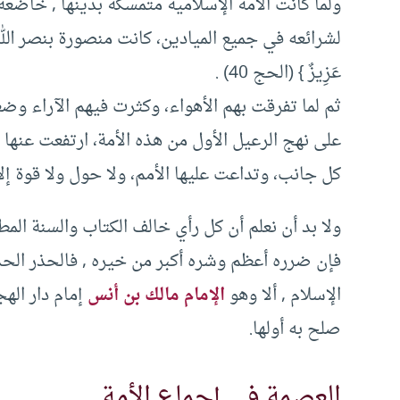
ولما كانت الأمة الإسلامية متمسكة بدينها , خاضعة 
لشرائعه في جميع الميادين، كانت منصورة بنصر الله تعالى المبين
عَزِيزٌ } (الحج 40) .
ثم لما تفرقت بهم الأهواء، وكثرت فيهم الآراء وض
على نهج الرعيل الأول من هذه الأمة، ارتفعت عنها ا
كل جانب، وتداعت عليها الأمم، ولا حول ولا قوة إلا 
ولا بد أن نعلم أن كل رأي خالف الكتاب والسنة المطهر
فإن ضرره أعظم وشره أكبر من خيره , فالحذر الحذر .
الإسلام , ألا وهو
الإمام مالك بن أنس
إمام دار الهج
صلح به أولها.
العصمة في إجماع الأمة