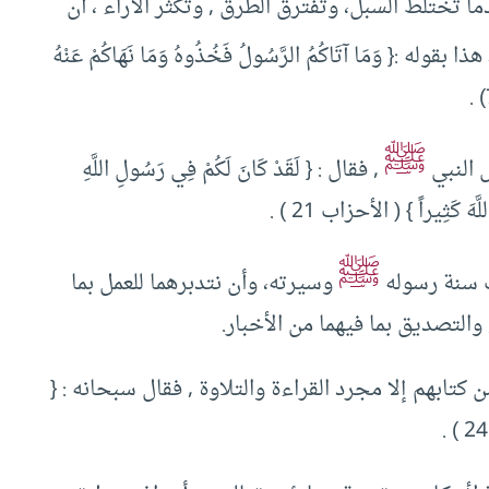
ا تختلط السبل، وتفترق الطرق , وتكثر الآراء ، أن
ا بقوله :{ وَمَا آتَاكُمُ الرَّسُولُ فَخُذُوهُ وَمَا نَهَاكُمْ عَنْهُ
ﷺ
 النبي
, فقال : { لَقَدْ كَانَ لَكُمْ فِي رَسُولِ اللَّهِ
َّهَ كَثِيراً } ( الأحزاب 21 ) .
ﷺ
قف سنة رسوله
وسيرته، وأن نتدبرهما للعمل بما
, والتصديق بما فيهما من الأخبار.
 كتابهم إلا مجرد القراءة والتلاوة , فقال سبحانه : {