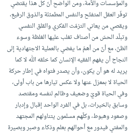
والمؤسسات والأمة، ومن الواضح أنّ كل هذا يقتضي
توفّر العقل المتفتّح والنفس المطمئنّة والذوق الرفيع،
ويقصي من يعاني التزمّت الفكري والقلق النفسي
وتبلّد الحسّ من أصناف تغلب عليها الغلظة وسوء
الظنّ، مع أنّ من أهمّ ما يفضي بالعملية الاجتهادية إلى
النجاح أن يفهم الفقيه الإنسان كما خلقه الله لا كما
يريد له هو أن يكون، وأن يصدر فتواه في إطار حركة
الحياة لا بمعزل عنها ولا عكس تيارها من باب أولى،
وفي الحياة قويّ وضعيف وظالم لنفسه ومقتصد
وسابق بالخيرات، بل في الفرد الواحد إقبال وإدبار
وصعود وهبوط، وكلّهم مسلمون يتناولهم المجتهد
والمفتي فيدور مع أحوالهم بعلم وذكاء وصبر وبصيرة