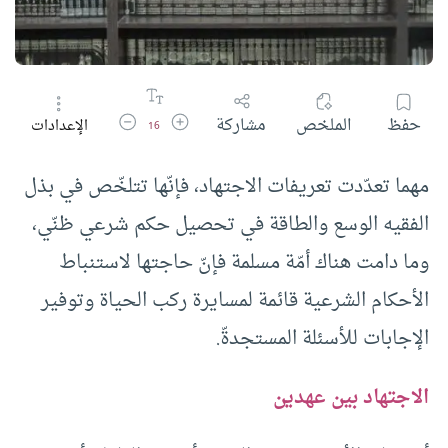
زيادة حجم الخط
تقليل حجم الخط
حفظ
الملخص
مشاركة
الإعدادات
16
مهما تعدّدت تعريفات الاجتهاد، فإنّها تتلخّص في بذل
الفقيه الوسع والطاقة في تحصيل حكم شرعي ظنّي،
وما دامت هناك أمّة مسلمة فإنّ حاجتها لاستنباط
الأحكام الشرعية قائمة لمسايرة ركب الحياة وتوفير
الإجابات للأسئلة المستجدةّ.
الاجتهاد بين عهدين