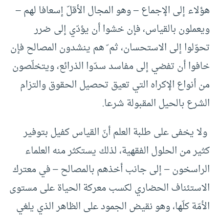
هؤلاء إلى الإجماع – وهو المجال الأقلّ إسعافا لهم –
ويعملون بالقياس، فإن خشوا أن يؤدّي إلى ضرر
تحوّلوا إلى الاستحسان، ثم ّ هم ينشدون المصالح فإن
خافوا أن تفضي إلى مفاسد سدّوا الذرائع، ويتخلّصون
من أنواع الإكراه التي تعيق تحصيل الحقوق والتزام
الشرع بالحيل المقبولة شرعا.
ولا يخفى على طلبة العلم أنّ القياس كفيل بتوفير
كثير من الحلول الفقهية، لذلك يستكثر منه العلماء
الراسخون – إلى جانب أخذهم بالمصالح – في معترك
الاستئناف الحضاري لكسب معركة الحياة على مستوى
الأمّة كلّها، وهو نقيض الجمود على الظاهر الذي يلغي