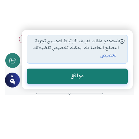
الاجتهاد
التجديد
دعوة
الفقه
مقاصد الشريعة
#
#
#
#
#
نستخدم ملفات تعريف الارتباط لتحسين تجربة
العولمة
التصفح الخاصة بك. يمكنك تخصيص تفضيلاتك.
#
تخصيص
هل انتفعت بهذا المحتوى؟
موافق
نعم
لا
عن الكاتب