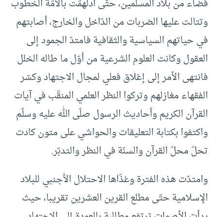
فضاء من بلاد المسلمين، حتّى ادلهمّت بالأمّة الخطوب
وتتالت عليها الضربات من الدّاخل والخارج، أصابتهم
في حياتهم السياسية والثقافية فامتدّ الجمود إلى
العقول وكانت العلوم الشرعية من أوّل ما طاله الخلل
فانتهى الأمر إلى إغلاق فعلي لمجال الاجتهاد وكسّر
الفقهاء مغازلهم وتركوا النظر العلمي المنقّب في آيات
القرآن الكريم وأحاديث الرسول صلّى الله عليه وسلّم
واكتفوا بكتابة التعليقات والحواشي على متون كادت
تحلّ محلّ القرآن والسنّة في النظر والتدبّر.
وامتدّت هذه الفترة وغذّاها الاحتلال الأجنبي للبلاد
الإسلامية حتّى مطلع القرين العشرين تقريبا، حيث
بدأت الأصوات ترتفع مطالبة بالعودة إلى الاجتهاد