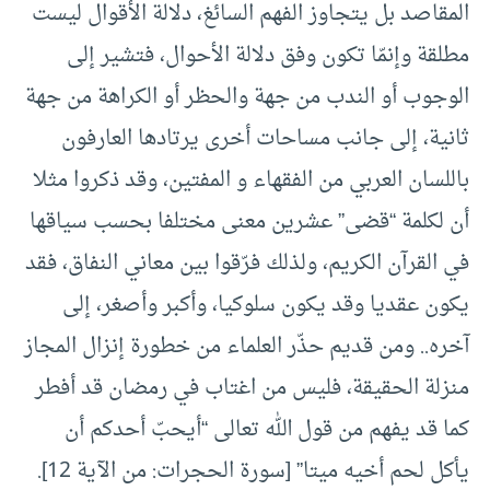
المقاصد بل يتجاوز الفهم السائغ، دلالة الأقوال ليست
مطلقة وإنمّا تكون وفق دلالة الأحوال، فتشير إلى
الوجوب أو الندب من جهة والحظر أو الكراهة من جهة
ثانية، إلى جانب مساحات أخرى يرتادها العارفون
باللسان العربي من الفقهاء و المفتين، وقد ذكروا مثلا
أن لكلمة “قضى” عشرين معنى مختلفا بحسب سياقها
في القرآن الكريم، ولذلك فرّقوا بين معاني النفاق، فقد
يكون عقديا وقد يكون سلوكيا، وأكبر وأصغر، إلى
آخره.. ومن قديم حذّر العلماء من خطورة إنزال المجاز
منزلة الحقيقة، فليس من اغتاب في رمضان قد أفطر
كما قد يفهم من قول الله تعالى “أيحبّ أحدكم أن
يأكل لحم أخيه ميتا” [سورة الحجرات: من الآية 12].