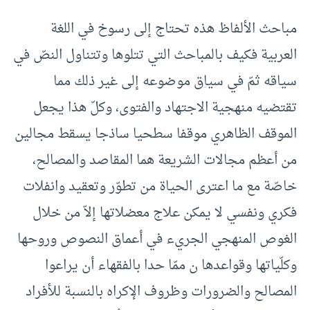
مباحث الألفاظ هذه تحتاج إلى رسوخ في اللغة
العربية فكيف بالمباحث التي تتلوها وتتناول النصّ في
سياقه ثمّ في سياق موضوعه إلى غير ذلك مما
تقتضيه منهجية الاجتهاد والفتوى، وكلّ هذا يجعل
الموقف الظاهري موقفا سطحيا ساذجا يسقط مجالين
من أعظم مجالات الشريعة هما المقاصد والمصالح،
خاصّة مع ما اعترى الحياة من تطوّر وتعقيد وانفلات
فكري ونفسي لا يمكن علاج معضلاتها إلاّ من خلال
الغوص المنهجي الجريء في أعماق النصوص وروحها
وكلّياتها وقواعدها ن ممّا حدا بالفقهاء أن يراعوا
المصالح والضرورات وظروف الإكراه بالنسبة للأفراد