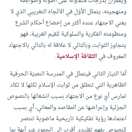
ويقفزان بدرجات متفاوتة على أصوله وضوابطه
ومنهجيته، يتمثّل الأوّل في الاتّجاه التغريبي الذي لا
يعني الاجتهاد عنده أكثر من إخضاع أحكام الشرع
ومنظومته الفكرية والسلوكية للقيم الغربية، فهو
يتجاوز الثوابت وبالتالي لا علاقة له بالتالي بالاجتهاد
المعروف في
الثقافة الإسلامية
.
أمّا التيار الثاني فيتمثّل في المدرسة النصيّة الحرفية
الظاهرية التي تنطلق من ثوابت الإسلام لكنّها لا تكاد
تمارس أيّ نوع من الاجتهاد بسبب انشغالها بالنصوص
الجزئية وإعراضها عن المقاصد والمعاني، أي بسبب
اعتمادها رؤية تفكيكية تاريخية ماضوية تنتصر
للنصوص بفهم تقليدي أقرب إلى الجمود غير آبهة بما