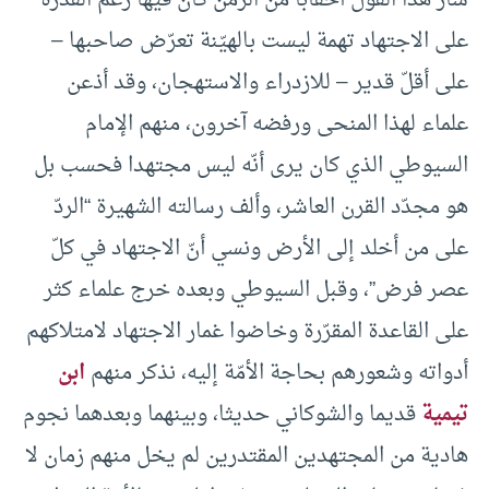
سار هذا القول أحقابا من الزمن كان فيها زعم القدرة
على الاجتهاد تهمة ليست بالهيّنة تعرّض صاحبها –
على أقلّ قدير – للازدراء والاستهجان، وقد أذعن
علماء لهذا المنحى ورفضه آخرون، منهم الإمام
السيوطي الذي كان يرى أنّه ليس مجتهدا فحسب بل
هو مجدّد القرن العاشر، وألف رسالته الشهيرة “الردّ
على من أخلد إلى الأرض ونسي أنّ الاجتهاد في كلّ
عصر فرض”، وقبل السيوطي وبعده خرج علماء كثر
على القاعدة المقرّرة وخاضوا غمار الاجتهاد لامتلاكهم
أدواته وشعورهم بحاجة الأمّة إليه، نذكر منهم
ابن
تيمية
قديما والشوكاني حديثا، وبينهما وبعدهما نجوم
هادية من المجتهدين المقتدرين لم يخل منهم زمان لا