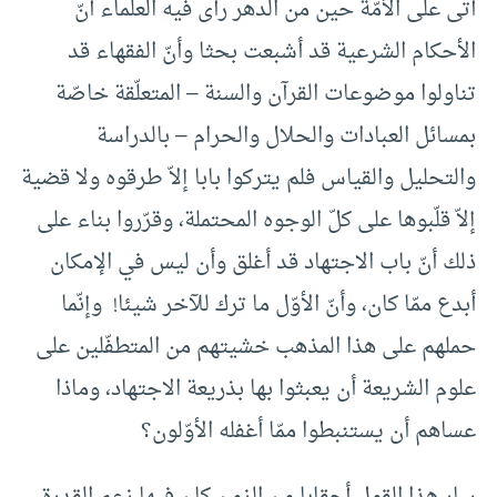
أتى على الأمّة حين من الدهر رأى فيه العلماء أنّ
الأحكام الشرعية قد أشبعت بحثا وأنّ الفقهاء قد
تناولوا موضوعات القرآن والسنة – المتعلّقة خاصّة
بمسائل العبادات والحلال والحرام – بالدراسة
والتحليل والقياس فلم يتركوا بابا إلاّ طرقوه ولا قضية
إلاّ قلّبوها على كلّ الوجوه المحتملة، وقرّروا بناء على
ذلك أنّ باب الاجتهاد قد أغلق وأن ليس في الإمكان
أبدع ممّا كان، وأنّ الأوّل ما ترك للآخر شيئا! وإنّما
حملهم على هذا المذهب خشيتهم من المتطفّلين على
علوم الشريعة أن يعبثوا بها بذريعة الاجتهاد، وماذا
عساهم أن يستنبطوا ممّا أغفله الأوّلون؟