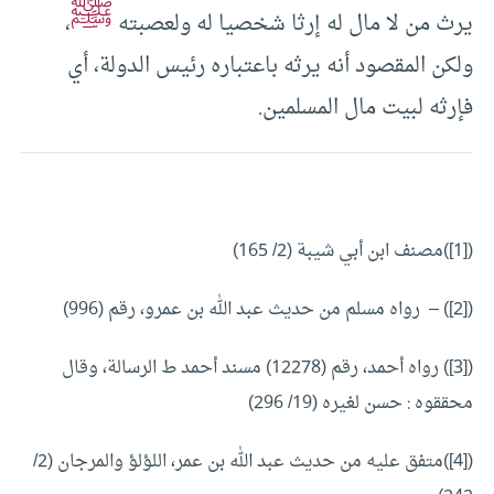
ﷺ
يرث من لا مال له إرثا شخصيا له ولعصبته
،
ولكن المقصود أنه يرثه باعتباره رئيس الدولة، أي
فإرثه لبيت مال المسلمين.
([1])مصنف ابن أبي شيبة (2/ 165)
([2]) – رواه مسلم من حديث عبد الله بن عمرو، رقم (996)
([3]) رواه أحمد، رقم (12278) مسند أحمد ط الرسالة، وقال
محققوه : حسن لغيره (19/ 296)
([4])متفق عليه من حديث عبد الله بن عمر، اللؤلؤ والمرجان (2/