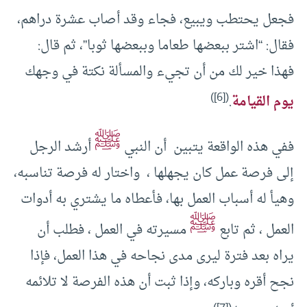
فجعل يحتطب ويبيع، فجاء وقد أصاب عشرة دراهم،
فقال: “اشتر ببعضها طعاما وببعضها ثوبا”، ثم قال:
فهذا خير لك من أن تجيء والمسألة نكتة في وجهك
)
[6]
(
يوم القيامة
.
ﷺ
ففي هذه الواقعة يتبين أن النبي
أرشد الرجل
إلى فرصة عمل كان يجهلها ، واختار له فرصة تناسبه،
وهيأ له أسباب العمل بها، فأعطاه ما يشتري به أدوات
ﷺ
العمل ، ثم تابع
مسيرته في العمل ، فطلب أن
يراه بعد فترة ليرى مدى نجاحه في هذا العمل، فإذا
نجح أقره وباركه، وإذا ثبت أن هذه الفرصة لا تلائمه