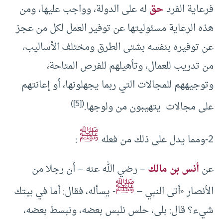
فرعاية الفرد
حق
له على الدولة، وواجب عليها، ومن
هذه الرعاية مسئوليتها عن توفير العمل لكل من عجز
عن توفيره بنفسه بشتى الطرق ومختلف الأساليب،
من تدريب للعمال، وتأهيلهم للفرص المتاحة،
وتوجيههم للمجالات التي ربما يجهلونها، أو إعانتهم
)
[5]
(
على مجالات يتهيبون من ولوجها.
ﷺ
2-ومما يدل على ذلك من فعله
:
عن
أنس بن مالك
– رضي الله عنه – أن رجلا من
ﷺ
الأنصار «أتى النبي –
- يسأله، فقال: أما في بيتك
شيء؟ قال: بلى، حلس نلبس بعضه، ونبسط بعضه،