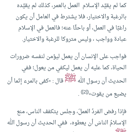
كما لم يقيِّد الإسلام العمل بالعمر، كذلك لم يقيِّده
بالرغبة والاختيار، فلا يشترط في العامل أن يكون
راغبًا في العمل، أو باحثًا عنه؛ فالعمل في الإسلام
عبادة وواجب ، وليس متروكا للرغبة والاختيار.
فواجب على الإنسان أن يعمل ليؤمن لنفسه ضرورات
الحياة، كما عليه أن يعمل ليكفي من يعول؛ ففي
ﷺ
الحديث أن رسول الله
قال : «كفى بالمرء إثما أن
)
[2]
(
يضيع من يقوت»
.
فإذا رفض الفردُ العملَ، وجلس يتكفف الناس، منع
الإسلامُ الناسَ أن يعطوه، ففي الحديث أن رسول الله