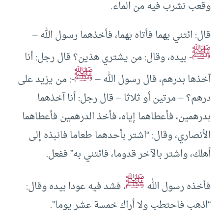
وقعب نشرب فيه من الماء.
قال: ائتني بهما فأتاه بهما، فأخذهما رسول الله –
ﷺ
- بيده، وقال: من يشتري هذين؟ قال رجل: أنا
ﷺ
آخذها بدرهم، قال رسول الله –
-: من يزيد على
درهم؟ – مرتين أو ثلاثا – قال رجل: أنا آخذهما
بدرهمين، فأعطاهما إياه، فأخذ الدرهمين فأعطاهما
الأنصاري، وقال: “اشتر بأحدهما طعاما فانبذه إلى
أهلك، واشتر بالآخر قدوما، فائتني به” ففعل.
ﷺ
فأخذه رسول الله
، فشد فيه عودا بيده وقال:
“اذهب فاحتطب ولا أراك خمسة عشر يوما”.