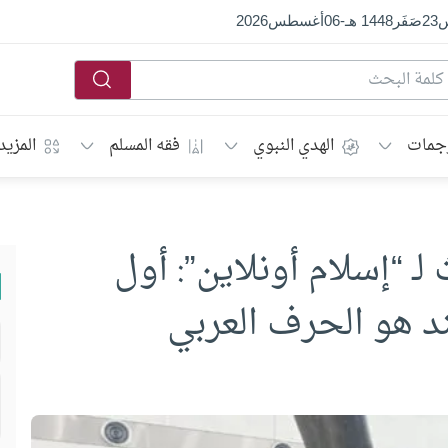
س
23
صَفَر
1448 هـ
-
06
أغسطس
2026
جمات
الهدي النبوي
فقه المسلم
المزيد
ـ “إسلام أونلاين”: أول
د هو الحرف العربي