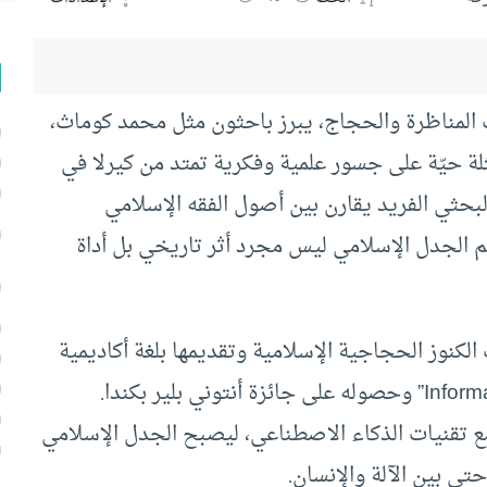
ت المناظرة والحجاج، يبرز باحثون مثل محمد كوماث،
لة حيّة على جسور علمية وفكرية تمتد من كيرلا في
لبحثي الفريد يقارن بين أصول الفقه الإسلامي
م الجدل الإسلامي ليس مجرد أثر تاريخي بل أداة
لكنوز الحجاجية الإسلامية وتقديمها بلغة أكاديمية
عالمية، كما يظهر في نشره بدوريات مثل “Informal Logic” وحصوله على جائزة أنتوني بلير بكندا.
 مع تقنيات الذكاء الاصطناعي، ليصبح الجدل الإسلامي
تى بين الآلة والإنسان.