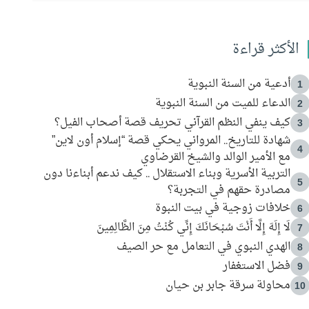
الأكثر قراءة
أدعية من السنة النبوية
1
الدعاء للميت من السنة النبوية
2
كيف ينفي النظم القرآني تحريف قصة أصحاب الفيل؟
3
شهادة للتاريخ.. المرواني يحكي قصة “إسلام أون لاين”
4
مع الأمير الوالد والشيخ القرضاوي
التربية الأسرية وبناء الاستقلال .. كيف ندعم أبناءنا دون
5
مصادرة حقهم في التجربة؟
خلافات زوجية في بيت النبوة
6
لَا إِلَهَ إِلَّا أَنْتَ سُبْحَانَكَ إِنِّي كُنْتُ مِنَ الظَّالِمِينَ
7
الهدي النبوي في التعامل مع حر الصيف
8
فضل الاستغفار
9
محاولة سرقة جابر بن حيان
10