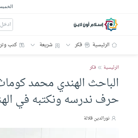
الخمي
إسلام أون لاين
الرئيسية
فكر
شريعة
كتب وتر
الرئيسية
فكر
الباحث الهندي محمد كوماث ل
حرف ندرسه ونكتبه في الهن
نورالدين قلالة