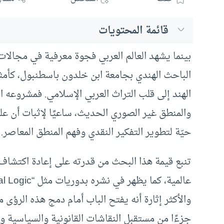
قائمة المحتويات
بينما يشهد العالم العربي فجوة معرفية في مجالا
الباحث الهندي بجامعة ابن خلدون باسطنبول، كأمث
الهند إلى قلب التراث العربي الإسلامي. فمشروعه ا
والمنطق غير الصوري الحديث، ساعيًا لإثبات أن عل
حيّة لتطوير التفكير النقدي وفهم المنطق المعاصر.
تنبع قيمة هذا البحث من قدرته على إعادة اكتشاف ا
والأكثر إثارة أنه يفتح الباب أمام دمج هذه الرؤى
جزءًا من مستقبل النقاشات القانونية والسياسية وح