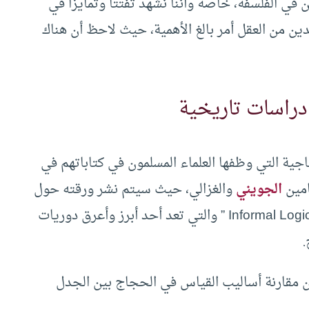
ين في الفلسفة، خاصة وأننا نشهد تفتتا وتمايزا في
يدين من العقل أمر بالغ الأهمية، حيث لاحظ أن هناك
دراسات تاريخية
ة التي وظفها العلماء المسلمون في كتاباتهم في
امين
الجويني
والغزالي، حيث سيتم نشر ورقته حول
الموضوع في الدورية المحكمة “المنطق اللاصوري Informal Logic ” والتي تعد أحد أبرز وأعرق دوريات
.
مقارنة أساليب القياس في الحجاج بين الجدل