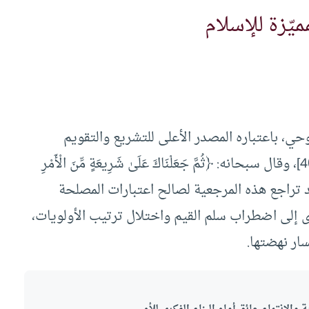
ميّزة للإسلام
حي، باعتباره المصدر الأعلى للتشريع والتقويم
الأخلاقي. قال تعالى: ﴿إِنِ الْحُكْمُ إِلَّا لِلَّهِ﴾ [يوسف: 40]، وقال سبحانه: ﴿ثُمَّ جَعَلْنَاكَ عَلَىٰ شَرِيعَةٍ مِّنَ الْأَمْرِ
لواقع المعاصر يشهد تراجع هذه المرجعية لصالح اعتبارات المصلحة
ى إلى اضطراب سلم القيم واختلال ترتيب الأولويات،
ار نهضتها.