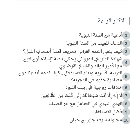
الأكثر قراءة
أدعية من السنة النبوية
1
الدعاء للميت من السنة النبوية
2
كيف ينفي النظم القرآني تحريف قصة أصحاب الفيل؟
3
شهادة للتاريخ.. المرواني يحكي قصة “إسلام أون لاين”
4
مع الأمير الوالد والشيخ القرضاوي
التربية الأسرية وبناء الاستقلال .. كيف ندعم أبناءنا دون
5
مصادرة حقهم في التجربة؟
خلافات زوجية في بيت النبوة
6
لَا إِلَهَ إِلَّا أَنْتَ سُبْحَانَكَ إِنِّي كُنْتُ مِنَ الظَّالِمِينَ
7
الهدي النبوي في التعامل مع حر الصيف
8
فضل الاستغفار
9
محاولة سرقة جابر بن حيان
10