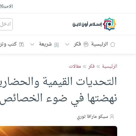
الاحد
26
إسلام أون لاين
الرئيسية
فكر
شريعة
كتب وتر
الرئيسية
فكر
مقالات
التحديات القيمية والحضارية
نهضتها في ضوء الخصائص ال
سيكو مارافا توري