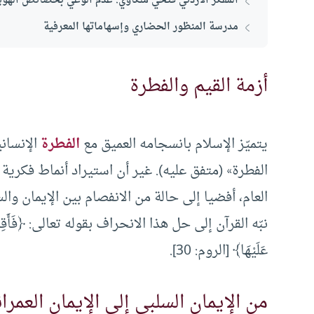
المفكر الأردني فتحي ملكاوي: عدم الوعي بخصائص الهوية و
مدرسة المنظور الحضاري وإسهاماتها المعرفية
أزمة القيم والفطرة
يتميّز الإسلام بانسجامه العميق مع
الفطرة
الإنساني
الفطرة» (متفق عليه). غير أن استيراد أنماط فكري
العام، أفضيا إلى حالة من الانفصام بين الإيمان وا
نبّه القرآن إلى حل هذا الانحراف بقوله تعالى: ﴿فَأَقِمْ وَجْهَكَ
عَلَيْهَا﴾ [الروم: 30].
من الإيمان السلبي إلى الإيمان العمرا