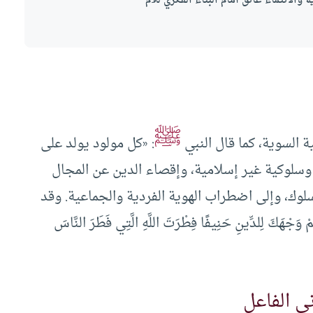
الانتماء عائق أمام البناء الفكري للأم
ﷺ
ة السوية، كما قال النبي
: «كل مولود يولد على
ة وسلوكية غير إسلامية، وإقصاء الدين عن المجال
لسلوك، وإلى اضطراب الهوية الفردية والجماعية. وقد
 لِلدِّينِ حَنِيفًا فِطْرَتَ اللَّهِ الَّتِي فَطَرَ النَّاسَ
ني الفاعل