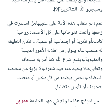
أعقابكم، ومن ينقلب على عقبيه فلن يضر الله شينا
وسيجزي الله الشاكرين”
[9]
.
نعم ! لم تنقلب هذه الأمة على عقبيها،بل استمرت في
زحفها وأتمت فتوحاتها على كل الأصعدة،روحية
كانت،أو فكرية أو اجتماعية أو علمية… فكان الخليفة
له منصب عام يتولى من خلاله الأمور الدينية
والدنيوية،ويقيم شرع الله كما أمر به سبحانه
وتعالى،فلا يحيد عنه قيد شعرة،ولا يزيغ عن محجته
البيضاء،ويحمي بيضته من كل دخيل أو متعنت
بتحريف أو تأويل وتضليل..
من نموذج هذا ما وقع في عهد الخليفة
عمر بن