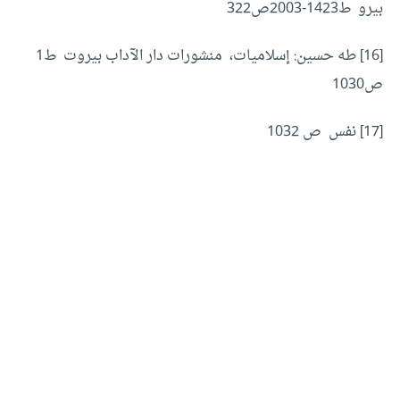
بيرو ط1423-2003ص322
[16]
طه حسين: إسلاميات، منشورات دار الآداب بيروت ط1
ص1030
[17]
نفس ص 1032