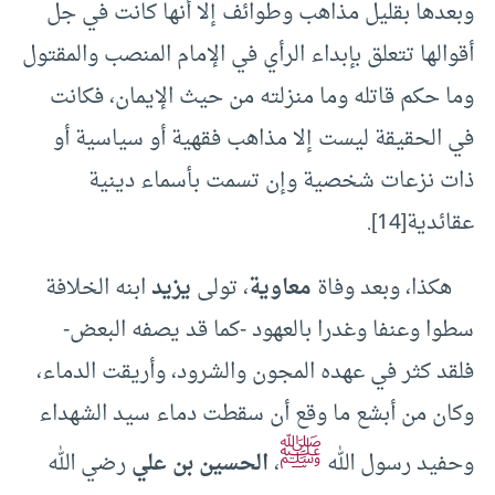
وبعدها بقليل مذاهب وطوائف إلا أنها كانت في جل
أقوالها تتعلق بإبداء الرأي في الإمام المنصب والمقتول
وما حكم قاتله وما منزلته من حيث الإيمان، فكانت
في الحقيقة ليست إلا مذاهب فقهية أو سياسية أو
ذات نزعات شخصية وإن تسمت بأسماء دينية
عقائدية
[14]
.
هكذا، وبعد وفاة
معاوية
، تولى
يزيد
ابنه الخلافة
سطوا وعنفا وغدرا بالعهود -كما قد يصفه البعض-
فلقد كثر في عهده المجون والشرود، وأريقت الدماء،
وكان من أبشع ما وقع أن سقطت دماء سيد الشهداء
ﷺ
وحفيد رسول الله
،
الحسين بن علي
رضي الله