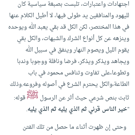
اجتهادات واعتبارات، تلبست بصبغة سياسية كان
لليهود والمنافقين يد طولى فيها، لا أطيل الكلام عنها
في هذا المختصر، لكن الكل قد بقي يعبد الله ويوحده
وينزهه عن كل أنواع الشرك والشبهات، والكل بقي
يقوم الليل ويصوم النهار وينفق في سبيل الله
ويجاهد ويذكر ويذكر، فرضا ونافلة ووجوبا وندبا
وتطوعا،على تفاوت وتنافس محمود في باب
الطاعة،والكل يحترم الشرع في أصوله وفروعه.وذلك
ﷺ
ثابت بنص شرعي حيث أثر عن الرسول
قوله:
“
خير الناس قرني ثم الذي يليه ثم الذي يليه
.
وحتى إن ظهرت أثناء ما حصل من تلك الفتن