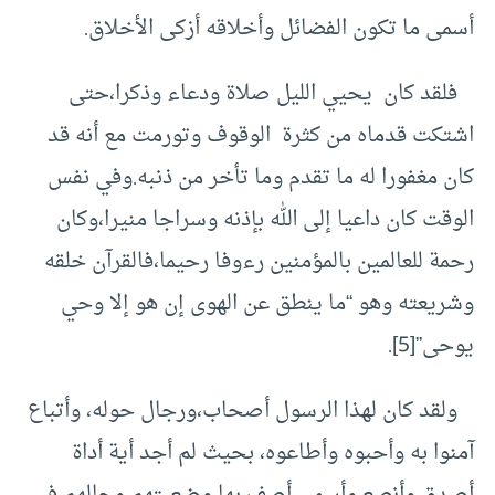
أسمى ما تكون الفضائل وأخلاقه أزكى الأخلاق.
فلقد كان يحيي الليل صلاة ودعاء وذكرا،حتى
اشتكت قدماه من كثرة الوقوف وتورمت مع أنه قد
كان مغفورا له ما تقدم وما تأخر من ذنبه.وفي نفس
الوقت كان داعيا إلى الله بإذنه وسراجا منيرا،وكان
رحمة للعالمين بالمؤمنين رءوفا رحيما،فالقرآن خلقه
وشريعته وهو “ما ينطق عن الهوى إن هو إلا وحي
يوحى”
[5]
.
ولقد كان لهذا الرسول أصحاب،ورجال حوله، وأتباع
آمنوا به وأحبوه وأطاعوه، بحيث لم أجد أية أداة