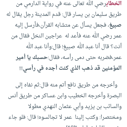
الخطاب
رضي الله تعالى عنه في رواية الدارمي من
طريق سليمان بن يسار قال: قدم المدينة رجل يقال له
صبيغ
، فجعل يسأل عن متشابه القرآن،فأرسل إليه
عمر رضي الله عنه فأعد له عراجين النخل فقال من
أنت؟ قال أنا عبد الله صبيغ! قال:وأنا عبد الله
عمر،فضربه حتى دمى رأسه، فقال:
حسبك يا أمير
المؤمنين قد ذهب الذي كنت أجده في رأسي
!!!
وأخرجه من طريق نافع أتم منه قال:ثم نفاه إلى
البصرة وأخرجه الخطيب وابن عساكر من طريق أنس
والسائب بن يزيد وأبي عثمان النهدي مطولا
ومختصرا: وكتب إلينا عمر لا تجالسوه! قال: فلو جاء