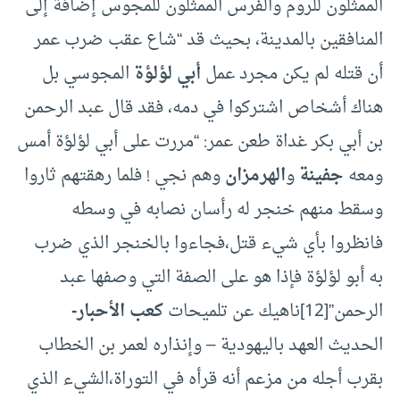
الممثلون للروم والفرس الممثلون للمجوس إضافة إلى
المنافقين بالمدينة، بحيث قد “شاع عقب ضرب عمر
أن قتله لم يكن مجرد عمل
أبي لؤلؤة
المجوسي بل
هناك أشخاص اشتركوا في دمه، فقد قال عبد الرحمن
بن أبي بكر غداة طعن عمر: “مررت على أبي لؤلؤة أمس
ومعه
جفينة
و
الهرمزان
وهم نجي ! فلما رهقتهم ثاروا
وسقط منهم خنجر له رأسان نصابه في وسطه
فانظروا بأي شيء قتل،فجاءوا بالخنجر الذي ضرب
به أبو لؤلؤة فإذا هو على الصفة التي وصفها عبد
الرحمن”
[12]
ناهيك عن تلميحات
كعب الأحبار-
الحديث العهد باليهودية – وإنذاره لعمر بن الخطاب
بقرب أجله من مزعم أنه قرأه في التوراة،الشيء الذي