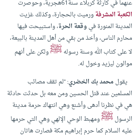
عنهما في كارثة كربلاء سنة61هجرية، وحوصرت
الكعبة المشرفة
ورميت بالحجارة، وكذلك غزيت
المدينة المنورة في
وقعة الحرة
، واستبيحت فيها
محارم الناس، وأخذ من بقي من أهل المدينة بالبيعة،
ﷺ
لا على كتاب الله وسنة رسوله
ولكن على أنهم
موالون ليزيد وخول له.
يقول
محمد بك الخضري
: “لم تقف مصائب
المسلمين عند قتل الحسين ومن معه بل حدثت حادثة
هي في نظرنا أدهى وأشنع وهي انتهاك حرمة مدينة
ﷺ
الرسول
ومهبط الوحي الإلهي وهي التي حرمها
عليه السلام كما حرم إبراهيم مكة فصارت هاتان