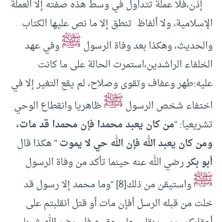
إذن،فلا عملة تتداول في وسط هذه صفته إلا العملة
الإسلامية، ولا ألفاظ تنطق إلا ما نص عليها الكتاب
ﷺ
والحديث، وهكذا بعد وفاة الرسول
وفي عهد
الخلفاء الراشدين،استمرت الحالة على ما كانت
عليه:طهر وعفاف وتقوى وصلاح، لم يقع التغير إلا في
ﷺ
اختفاء شخص الرسول
ظاهريا وانقطاع الوحي
تشريعيا: “
من كان يعبد محمدا فإن محمدا قد مات،
ومن كان يعبد الله فإن الله حي لا يموت
” هكذا قال
أبو بكر
رضي الله عنه حينما تأكد من وفاة الرسول
ﷺ
واستيقن من ذلك
[8]
“وما محمد إلا رسول قد
خلت من قبله الرسل أفإن مات أو قتل انقلبتم على