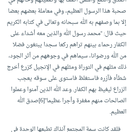
أصدق وأنصع وأسمى أصف بها وضعيتهم وحالهم في
صحبة هذا الرسول العظيم، وفي معاملة بعضهم بعضا
إلا بما وصفهم به الله سبحانه وتعالى في كتابه الكريم
حيث قال: “محمد رسول الله والذين معه أشداء على
الكفار رحماء بينهم تراهم ركعا سجدا يبتغون فضلا
من الله ورضوانا، سيماهم في وجوههم من أثر الجود،
ذلك مثلهم في التوراة ومثلهم في الإنجيل كزرع أخرج
شطأه فآزره فاستغلظ فاستوى على سوقه يعجب
الزراع ليغيظ بهم الكفار. وعد الله الذين آمنوا وعملوا
الصالحات منهم مغفرة وأجرا عظيما”
[6]
صدق الله
العظيم.
فلقد كانت سمة المجتمع آنذاك تطبعها الوحدة في