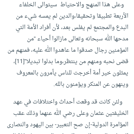
وعلى هذا المنهج والاحتياط سيتوالى الخلفاء
الأربعة تطبيقا وتحقيقا،والدين لم يمسه شيء من
البدع والمجتمع لم يفلس بعد، لأن أفراد الأمة التي
مدحها الله سبحانه وتعالى مازالوا أحياء “من
المؤمنين رجال صدقوا ما عاهدوا الله عليه، فمنهم من
قضى نحبه ومنهم من ينتظر،وما بدلوا تبديلا”
[11]
،
يمثلون خير أمة أخرجت للناس يأمرون بالمعروف
وينهون عن المنكر ويؤمنون بالله.
ولئن كانت قد وقعت أحداث واختلافات في عهد
الخليفتين عثمان وعلى رضي الله عنهما وذلك عقب
المؤامرة الدولية-إن صح التعبير- بين اليهود والنصارى