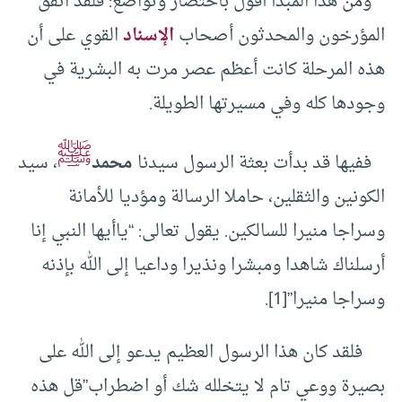
ومن هذا المبدأ أقول باختصار وتواضع: فلقد اتفق
المؤرخون والمحدثون أصحاب
الإسناد
القوي على أن
هذه المرحلة كانت أعظم عصر مرت به البشرية في
وجودها كله وفي مسيرتها الطويلة.
ﷺ
ففيها قد بدأت بعثة الرسول سيدنا
محمد
، سيد
الكونين والثقلين، حاملا الرسالة ومؤديا للأمانة
وسراجا منيرا للسالكين. يقول تعالى: “ياأيها النبي إنا
أرسلناك شاهدا ومبشرا ونذيرا وداعيا إلى الله بإذنه
وسراجا منيرا”
[1]
.
فلقد كان هذا الرسول العظيم يدعو إلى الله على
بصيرة ووعي تام لا يتخلله شك أو اضطراب”قل هذه