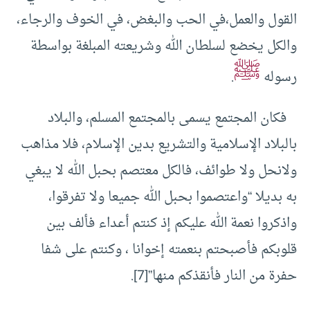
القول والعمل،في الحب والبغض، في الخوف والرجاء،
والكل يخضع لسلطان الله وشريعته المبلغة بواسطة
ﷺ
رسوله
.
فكان المجتمع يسمى بالمجتمع المسلم، والبلاد
بالبلاد الإسلامية والتشريع بدين الإسلام، فلا مذاهب
ولانحل ولا طوائف، فالكل معتصم بحبل الله لا يبغي
به بديلا “واعتصموا بحبل الله جميعا ولا تفرقوا،
واذكروا نعمة الله عليكم إذ كنتم أعداء فألف بين
قلوبكم فأصبحتم بنعمته إخوانا ، وكنتم على شفا
حفرة من النار فأنقذكم منها”
[7]
.