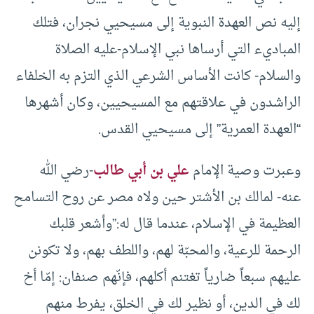
إليه نص العهدة النبوية إلى مسيحيي نجران، فتلك
المباديء التي أرساها نبي الإسلام-عليه الصلاة
والسلام- كانت الأساس الشرعي الذي التزم به الخلفاء
الراشدون في علاقتهم مع المسيحيين، وكان أشهرها
“العهدة العمرية” إلى مسيحيي القدس.
وعبرت وصية الإمام
علي بن أبي طالب
-رضي الله
عنه- لمالك بن الأشتر حين ولاه مصر عن روح التسامح
العظيمة في الإسلام، عندما قال له:”وأشعر قلبك
الرحمة للرعية، والمحبّة لهم، واللطف بهم، ولا تكونن
عليهم سبعاً ضارياً تغتنم أكلهم، فإنّهم صنفان: إمّا أخ
لك في الدين، أو نظير لك في الخلق، يفرط منهم