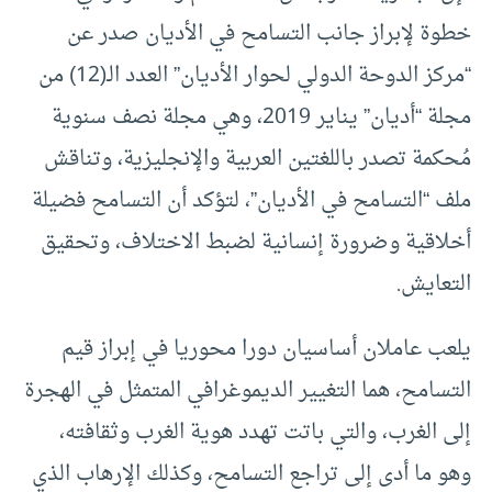
خطوة لإبراز جانب التسامح في الأديان صدر عن
“مركز الدوحة الدولي لحوار الأديان” العدد الـ(12) من
مجلة “أديان” يناير 2019، وهي مجلة نصف سنوية
مُحكمة تصدر باللغتين العربية والإنجليزية، وتناقش
ملف “التسامح في الأديان”، لتؤكد أن التسامح فضيلة
أخلاقية وضرورة إنسانية لضبط الاختلاف، وتحقيق
التعايش.
يلعب عاملان أساسيان دورا محوريا في إبراز قيم
التسامح، هما التغيير الديموغرافي المتمثل في الهجرة
إلى الغرب، والتي باتت تهدد هوية الغرب وثقافته،
وهو ما أدى إلى تراجع التسامح، وكذلك الإرهاب الذي