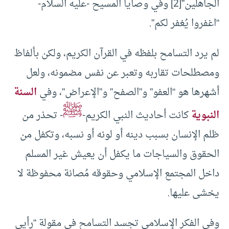
الجاهلين”
[2]
وفي وصايا المسيح -عليه السلام-
“اغفروا يُغفر لكم”.
لم يرد التسامح بلفظه في القرآن الكريم، ولكن بألفاظ
ومصطلحات تقاربه وتعبر عن نفس مضمونه، ولعل
أشهرها هو “العفو” و”الصفح” و”الإعراض”، وفي
السنة
ﷺ
النبوية
كانت أحاديث النبي الكريم-
- تحذر من
ظلم الإنسان بسبب دينه أو لونه أو نسبه، وتكفل من
الحقوق والسياجات ما يكفل أن يعيش غير المسلم
داخل المجتمع الإسلامي وحقوقه مُصانة محفوظة لا
يخشى عليها.
وفي الفكر الإسلامي تجسد التسامح في مقولة “رأيي