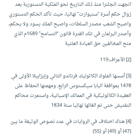
اتجهت انجلترا منذ ذلك التاريخ نحو الملكية الدستورية بعد
زوال حكم أسرة “ستيوارت” نهائيا، حيث تأكد الحكم الدستوري
واصبح الشعب مصدر السلطات، واصبح الملك يسود ولا يحكم،
وأصدر البرلمان في تلك الفترة قانون “التسامح” 1689م الذي
منح المخالفين حق العبادة العلنية
[2]
الأعراف:119
[3]
أسسها الملوك الكاثوليك فرناندو الثاني وإيزابيلا الأولى في
1478 بموافقة البابا سيكستوس الرابع. ومهمتها الحفاظ على
العقيدة الكاثوليكية في الممالك الإسبانية، واستمرت محاكم
التفتيش حتى تم الغائها نهائيا سنة 1834
[4]
هناك اختلاف في الروايات في عدد نصوص الوثيقة ما بين
(47) أو (49) أو (55)