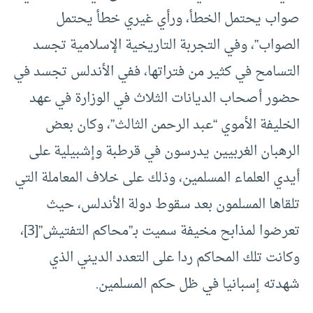
صواب يحتمل الخطأ، ورأي غيري خطأ يحتمل
الصواب”، وفي التجربة التاريخية الإسلامية تجسد
التسامح في كثير من فتراتها، ففي الأندلس تجسد في
حضور أصحاب الديانات الثلاث في الوزارة في عهد
الخليفة الأموي “عبد الرحمن الثالث”، وكان بعض
الرهبان الغربيين يدرسون في قرطبة وإشبيلية على
أيدي العلماء المسلمين، وذلك على خلاف المعاملة التي
تلقاها المسلمون بعد سقوط دولة الأندلس، حيث
تعرضوا لمذابح مخيفة سميت بـ”محاكم التفتيش”
[3]
،
وكانت تلك المحاكم ردا على التعدد الديني الذي
شهدته إسبانيا في ظل حكم المسلمين.