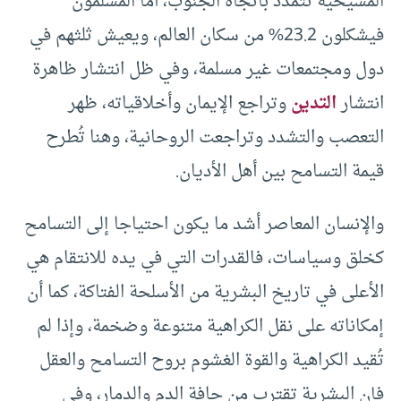
المسيحية تتمدد باتجاه الجنوب، أما المسلمون
فيشكلون 23.2% من سكان العالم، ويعيش ثلثهم في
دول ومجتمعات غير مسلمة، وفي ظل انتشار ظاهرة
انتشار
التدين
وتراجع الإيمان وأخلاقياته، ظهر
التعصب والتشدد وتراجعت الروحانية، وهنا تُطرح
قيمة التسامح بين أهل الأديان.
والإنسان المعاصر أشد ما يكون احتياجا إلى التسامح
كخلق وسياسات، فالقدرات التي في يده للانتقام هي
الأعلى في تاريخ البشرية من الأسلحة الفتاكة، كما أن
إمكاناته على نقل الكراهية متنوعة وضخمة، وإذا لم
تُقيد الكراهية والقوة الغشوم بروح التسامح والعقل
فإن البشرية تقترب من حافة الدم والدمار، وفي