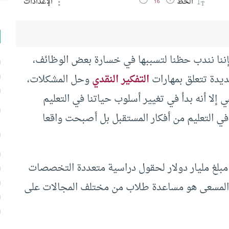
الخط
الإعدادات
16
ننا نندب حظنا لتسببها في خسارة بعض الوظائف،
يدة تتعلق بمهارات
التفكير النقدي
وحل المشكلات،
لا أنه بدأ في تغيير أسلوب حياتنا في التعليم
ي التعليم من أفكار المستقبل بل أصبحت واقعا
لغ مليار دولار لحقول دراسية متعددة التخصصات
 المسعى هو مساعدة طلاب من مختلف المجالات على