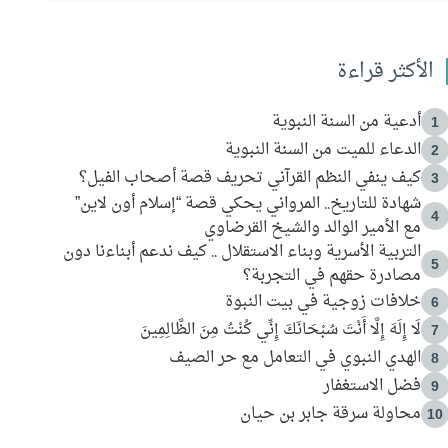
الأكثر قراءة
أدعية من السنة النبوية
1
الدعاء للميت من السنة النبوية
2
كيف ينفي النظم القرآني تحريف قصة أصحاب الفيل؟
3
شهادة للتاريخ.. المرواني يحكي قصة “إسلام أون لاين”
4
مع الأمير الوالد والشيخ القرضاوي
التربية الأسرية وبناء الاستقلال .. كيف ندعم أبناءنا دون
5
مصادرة حقهم في التجربة؟
خلافات زوجية في بيت النبوة
6
لَا إِلَهَ إِلَّا أَنْتَ سُبْحَانَكَ إِنِّي كُنْتُ مِنَ الظَّالِمِينَ
7
الهدي النبوي في التعامل مع حر الصيف
8
فضل الاستغفار
9
محاولة سرقة جابر بن حيان
10