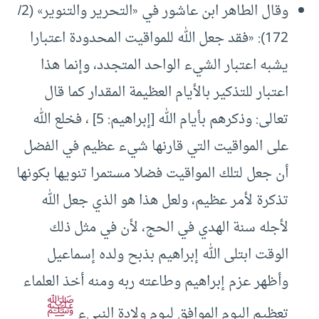
وقال الطاهر ابن عاشور في «التحرير والتنوير» (2/
172): «فقد جعل الله للمواقيت المحدودة اعتبارا
يشبه اعتبار الشيء الواحد المتجدد، وإنما هذا
اعتبار للتذكير بالأيام العظيمة المقدار كما قال
تعالى: ‌وذكرهم ‌بأيام ‌الله [إبراهيم: 5] ، فخلع الله
على المواقيت التي قارنها شيء عظيم في الفضل
أن جعل لتلك المواقيت فضلا مستمرا تنويها بكونها
تذكرة لأمر عظيم، ولعل هذا هو الذي جعل الله
لأجله سنة الهدي في الحج، لأن في مثل ذلك
الوقت ابتلى الله إبراهيم بذبح ولده إسماعيل
وأظهر عزم إبراهيم وطاعته ربه ومنه أخذ العلماء
ﷺ
تعظيم اليوم الموافق ليوم ولادة النبيء