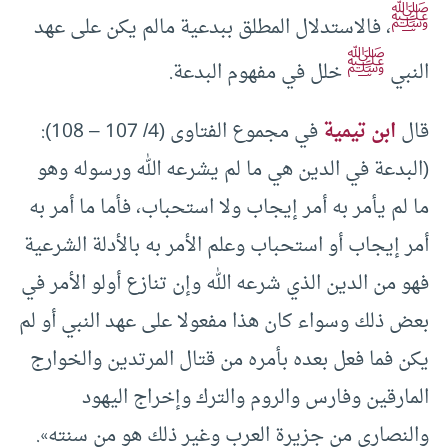
ﷺ
، فالاستدلال المطلق ببدعية مالم يكن على عهد
ﷺ
النبي
خلل في مفهوم البدعة.
‌‌قال
ابن تيمية
في مجموع الفتاوى (4/ 107 – 108):
(‌البدعة في الدين هي ما لم يشرعه الله ورسوله وهو
ما لم يأمر به أمر إيجاب ولا استحباب، فأما ما أمر به
أمر إيجاب أو استحباب وعلم الأمر به بالأدلة الشرعية
فهو من الدين الذي شرعه الله وإن تنازع أولو الأمر في
بعض ذلك وسواء كان هذا مفعولا على عهد النبي أو لم
يكن فما فعل بعده بأمره من قتال المرتدين والخوارج
المارقين وفارس والروم والترك وإخراج اليهود
والنصارى من جزيرة العرب وغير ذلك هو من سنته».