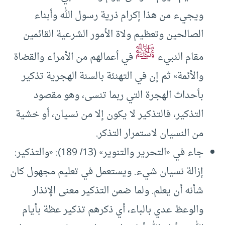
ويجيء من هذا إكرام ذرية رسول الله وأبناء
الصالحين وتعظيم ولاة الأمور الشرعية القائمين
ﷺ
مقام النبيء
في أعمالهم من الأمراء والقضاة
والأئمة» ثم إن في التهنئة بالسنة الهجرية تذكير
بأحداث الهجرة التي ربما تنسى، وهو مقصود
التذكير، فالتذكير لا يكون إلا من نسيان، أو خشية
من النسيان لاستمرار التذكر.
جاء في «التحرير والتنوير» (13/ 189): «والتذكير:
إزالة نسيان شيء. ويستعمل في تعليم مجهول كان
شأنه أن يعلم. ولما ضمن التذكير معنى الإنذار
والوعظ عدي بالباء، أي ذكرهم تذكير عظة بأيام