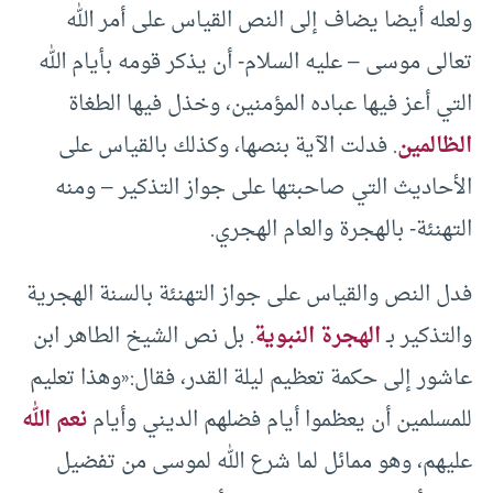
ولعله أيضا يضاف إلى النص القياس على أمر الله
تعالى موسى – عليه السلام- أن يذكر قومه بأيام الله
التي أعز فيها عباده المؤمنين، وخذل فيها الطغاة
الظالمين
. فدلت الآية بنصها، وكذلك بالقياس على
الأحاديث التي صاحبتها على جواز التذكير – ومنه
التهنئة- بالهجرة والعام الهجري.
فدل النص والقياس على جواز التهنئة بالسنة الهجرية
والتذكير بـ
الهجرة النبوية
. بل نص الشيخ الطاهر ابن
عاشور إلى حكمة تعظيم ليلة القدر، فقال:«وهذا تعليم
للمسلمين أن يعظموا أيام فضلهم الديني وأيام
نعم الله
عليهم، وهو ممائل لما شرع الله لموسى من تفضيل