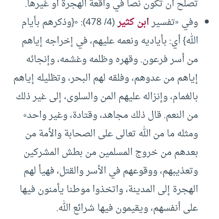
تصلح أن تكون نصا في واقعة الهجرة أو غيرها.
وفي «تفسير
ابن كثير
(4/ 478): «{‌وذكرهم ‌بأيام
‌الله} أي: بأياديه ونعمه عليهم، في إخراجه إياهم
من أسر فرعون. وقهره وظلمه وغشمه، وإنجائه
إياهم من عدوهم، وفلقه لهم البحر، وتظليله إياهم
بالغمام، وإنزاله عليهم المن والسلوى، إلى غير ذلك
من النعم. قال ذلك مجاهد، وقتادة، وغير واحد»
ومثله ما من الله تعالى على الصحابة والأمة من
بعدهم من خروج المسلمين من بطش المشركين
وتعذيبهم، ووقوعهم في الأسر والقتل، فهيأ لهم
الهجرة إلى المدينة، واتخذوا موطنا يأمنون فيها
على أنفسهم، ويقيمون فيها شرائع الله.