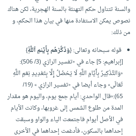
والسنة تتناول حكم التهنئة بالسنة الهجرية، لكن هناك
نصوص يمكن الاستفادة منها في بيان هذا الحكم، و
من ذلك:
قوله سبحانه وتعالى: {
وَذَكِّرۡهُم ‌بِأَيَّىٰمِ ‌ٱللَّهِۚ
}
[إبراهيم: 5] جاء في «تفسير الرازي (3/ 506):
«وَالتَّذْكِيرُ بِأَيَّامِ اللَّهِ لَا يَحْصُلُ إِلَّا بِتَعْدِيدِ نِعَمِ اللَّهِ
تَعَالَى» وجاء أيضا في «تفسير الرازي » (19/
65):«قال الواحدي: أيام جمع يوم، واليوم هو مقدار
المدة من طلوع الشمس إلى غروبها، وكانت الأيام
في الأصل أيوام فاجتمعت الياء والواو وسبقت
إحداهما بالسكون، فأدغمت إحداهما في الأخرى