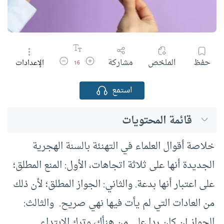
زيادة حجم الخط
تقليل حجم الخط
حفظ
الملخص
مشاركة
الإعدادات
16
استمع
قائمة المحتويات
خلاصة أقوال العلماء في التهنئة بالسنة الهجرية
الجديدة أنها على ثلاثة اتجاهات، الأول: المنع المطلق؛
على اعتبار أنها بدعة. والثاني: الجواز المطلق؛ لأن ذلك
من العادات التي لم يأت فيها نهي صريح. والثالث:
الجواز إن كان ردا على من هنأك، وترك الابتداء