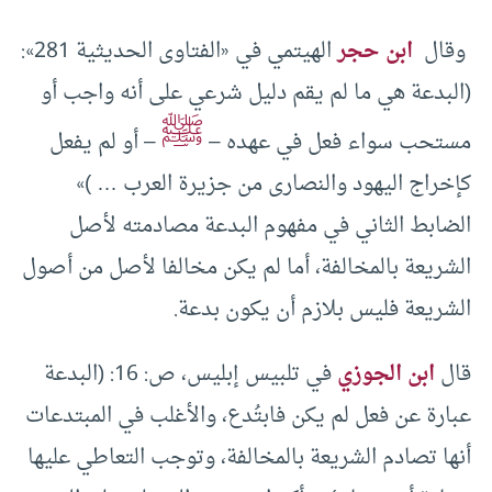
وقال
ابن حجر
الهيتمي في «الفتاوى الحديثية 281»:
(‌البدعة هي ما لم يقم دليل شرعي على أنه واجب أو
ﷺ
مستحب سواء فعل في عهده –
– أو لم يفعل
كإخراج اليهود والنصارى من جزيرة العرب … )»
الضابط الثاني في مفهوم البدعة مصادمته لأصل
الشريعة بالمخالفة، أما لم يكن مخالفا لأصل من أصول
الشريعة فليس بلازم أن يكون بدعة.
‌‌قال
ابن الجوزي
في تلبيس إبليس، ص: 16: (‌البدعة
عبارة عن فعل لم يكن فابتُدع، والأغلب في المبتدعات
أنها تصادم الشريعة بالمخالفة، وتوجب التعاطي عليها