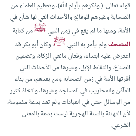
قوله تعالى: ( وذكرهم بأيام الله)، وتعظيم العلماء من
الصحابة وغيرهم للوقائع والأحداث التي لها شأن في
ﷺ
الأمة، ومنها ما لم يقع في زمن النبي
من كتابة
ﷺ
المصحف
ولم يأمر به النبي
، وكان أبو بكر قد
اعترض عليه ابتداء، وقتال مانعي الزكاة، وتضمين
الصناع، والتقاط الإبل، وغيرها من الأحداث التي
أقرتها الأمة في زمن الصحابة ومن بعدهم، من بناء
المآذن والمحاريب في المساجد وغيرها، واتخاذ كثير
من الوسائل حتى في العبادات ولم تعد بدعة مذمومة،
لأن التهنئة بالسنة الهجرية ليست بدعة بالمعنى
الشرعي.