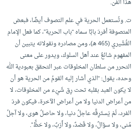
هذا الفن.
ت‌. وتُستعمل الحرية في علم التصوف أيضًا، فبعض
المتصوفة أفردَ بابًا سماه “باب الحرية”، كما فعل الإمام
القُشَيري (465 هـ)، ومن مصادره ونقولاته يتبين أن
المفهوم شائعٌ عند أهل السلوك، ويدور على معنى
التحرر من سلطان المخلوقات عبر التحقق بعبودية الله
وحده، يقول: “الذي أشار إليه القومُ من الحرية هو أن
لا يكون العبد بقلبه تحت رِق شَيْء من المخلوقات، لا
من أعراض الدنيا ولا من أعراض الآخرة، فيكون فردَ
الفرد، لَمْ يَستَرِقَّه عاجلُ دنيا، ولا حاصلُ هوى، ولا آجلُ
مُنى، ولا سؤالٌ، ولا قَصْدٌ، ولا أَرَبٌ، ولا حَظٌّ”.