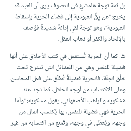
بل ثمة توجهٌ هامشيٌّ في التصوف يرى أن العبد قد
يخرج “عن رِقِّ العبودية إلى فضاء الحرية بإسقاط
العبودية”، وهو توجهٌ لقي إدانةً شديدةً فوُصف
بالإلحاد والكفر أو ذهاب العقل.
ث‌. كما أن الحرية تُستعمل في كتب الأخلاق على أنها
فضيلة للنفس وهي من الفضائل التي تندرج تحت
خلُق العِفّة، فالحرية فضيلةٌ تُطلَق على فعل المحاسن،
وعلى الاكتساب من أوجه الحلال، كما نجد عند
مَسْكويه والراغب الأصفهاني. يقول مسكويه: “وأما
الحرية فهي فضيلة للنفس، بها يُكتَسب المال من
وجهه، ويُعطَى في وجهه، وتَمنع من اكتسابه من غير