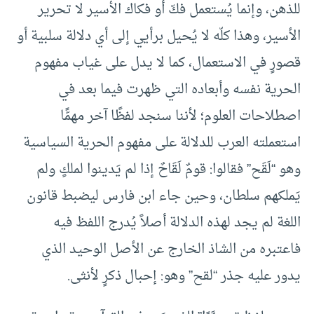
للذهن، وإنما يُستعمل فكّ أو فكاك الأسير لا تحرير
الأسير، وهذا كلّه لا يُحيل برأيي إلى أي دلالة سلبية أو
قصورٍ في الاستعمال، كما لا يدل على غياب مفهوم
الحرية نفسه وأبعاده التي ظهرت فيما بعد في
اصطلاحات العلوم؛ لأننا سنجد لفظًا آخر مهمًّا
استعملته العرب للدلالة على مفهوم الحرية السياسية
وهو “لَقَح” فقالوا: قومٌ لَقَاحٌ إذا لم يَدينوا لملكٍ ولم
يَملكهم سلطان، وحين جاء ابن فارس ليضبط قانون
اللغة لم يجد لهذه الدلالة أصلاً يُدرج اللفظ فيه
فاعتبره من الشاذ الخارج عن الأصل الوحيد الذي
يدور عليه جذر “لقح” وهو: إحبال ذكرٍ لأنثى.