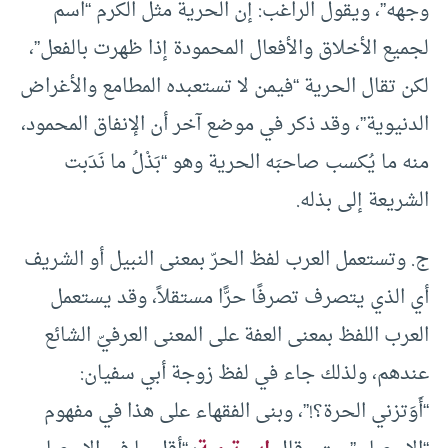
وجهه”، ويقول الراغب: إن الحرية مثل الكرم “اسم
لجميع الأخلاق والأفعال المحمودة إذا ظهرت بالفعل”،
لكن تقال الحرية “فيمن لا تستعبده المطامع والأغراض
الدنيوية”، وقد ذكر في موضع آخر أن الإنفاق المحمود،
منه ما يُكسب صاحبَه الحرية وهو “بَذْلُ ما نَدَبت
الشريعة إلى بذله.
ج‌. وتستعمل العرب لفظ الحرّ بمعنى النبيل أو الشريف
أي الذي يتصرف تصرفًا حرًّا مستقلاً، وقد يستعمل
العرب اللفظ بمعنى العفة على المعنى العرفيّ الشائع
عندهم، ولذلك جاء في لفظ زوجة أبي سفيان:
“أَوَتزني الحرة؟!”، وبنى الفقهاء على هذا في مفهوم