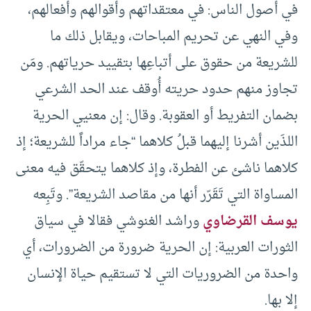
في أصول الناس: في معتقداتهم وأقوالهم وأفعالهم،
وفي النهي عن تحريم المباحات، ويقابل ذلك ما
للشريعة من حقوق على أتباعِها بتقييد حرياتهم. ومَن
تجاوز منهم حدود حريته أُوقف عند الحد الشرعي
بضمان التفريط أو العقوبة. وقال: إن معنيي الحرية
اللذَين أشرنا إليهما قبلُ كلاهما “جاء مراداً للشريعة؛ إذ
كلاهما ناشئ عن الفطرة، وإذ كلاهما يتحقّق فيه معنى
المساواة التي تَقَرّر أنها من مقاصد الشريعة”. وتَبِعه
يوسف القرضاوي
وراشد الغنوشي فقالا في سياق
الثورات العربية: إن الحرية ضرورة من الضرورات، أي
واحدة من الضروريات التي لا تستقيم حياة الإنسان
إلا بها.