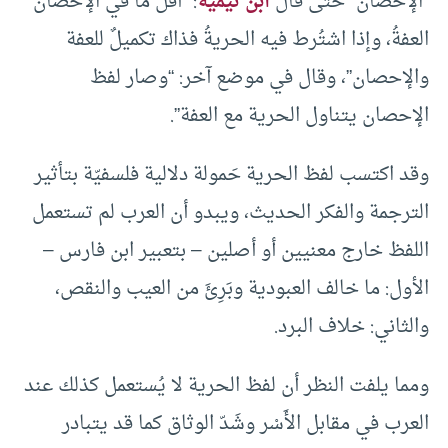
“الإحصان” حتى قال
ابن تيمية
: “أقل ما في الإحصان
العفةُ، وإذا اشتُرط فيه الحريةُ فذاك تكميلٌ للعفة
والإحصان”، وقال في موضع آخر: “وصار لفظ
الإحصان يتناول الحرية مع العفة”.
وقد اكتسب لفظ الحرية حَمولة دلالية فلسفيّة بتأثير
الترجمة والفكر الحديث، ويبدو أن العرب لم تستعمل
اللفظ خارج معنيين أو أصلين – بتعبير ابن فارس –
الأول: ما خالف العبودية وبَرِئَ من العيب والنقص،
والثاني: خلاف البرد.
ومما يلفت النظر أن لفظ الحرية لا يُستعمل كذلك عند
العرب في مقابل الأَسْر وشَدّ الوثاق كما قد يتبادر