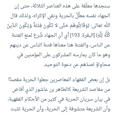
سنجدها معلّقة على هذه العناصر الثلاثة، حتى إن
الجهاد نفسه معلَّلٌ بالحرية ونفي الإكراه، ولذلك قال
الله تعالى: (وَقَاتِلُوهُمْ حَتَّى لا تَكُونَ فِتْنَةٌ وَيَكُونَ الدِّينُ
كُلُّهُ لِلَّهِ) [البقرة: 193] أي أن الجهاد شُرع لمنع الفتنة
عن الناس، والفتنة هنا معناها فتنة الناس عن دينهم
وهو ما كان يمارسه المشركون على المؤمنين في
محاولةٍ لصدّهم عن دعوة التوحيد.
بل إن بعض الفقهاء المعاصرين جعلوا الحرية مقصدًا
من مقاصد الشريعة كالطاهر بن عاشور الذي أفاض
في بيان سريان الحرية في كثير من الأحكام الفقهية،
وأن الشريعة متشوفة إلى الحرية، وأن الحرية تثبت