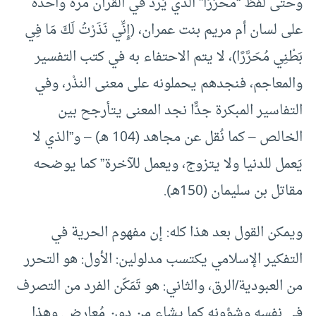
وحتى لفظ “محرَّرًا” الذي يَرد في القرآن مرة واحدة
على لسان أم مريم بنت عمران، (إِنِّي نَذَرْتُ لَكَ مَا فِي
بَطْنِي مُحَرَّرًا)، لا يتم الاحتفاء به في كتب التفسير
والمعاجم، فنجدهم يحملونه على معنى النذْر، وفي
التفاسير المبكرة جدًّا نجد المعنى يتأرجح بين
الخالص – كما نُقل عن مجاهد (104 هـ) – و”الذي لا
يَعمل للدنيا ولا يتزوج، ويعمل للآخرة” كما يوضحه
مقاتل بن سليمان (150هـ).
ويمكن القول بعد هذا كله: إن مفهوم الحرية في
التفكير الإسلامي يكتسب مدلولين: الأول: هو التحرر
من العبودية/الرق، والثاني: هو تَمَكّن الفرد من التصرف
في نفسه وشؤونه كما يشاء من دون مُعارِض. وهذا