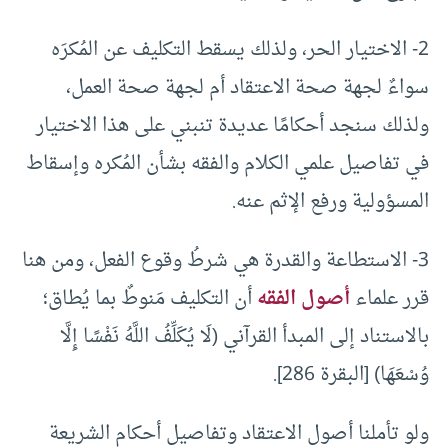
2- الاختيار الحر، ولذلك يسقط التكليف عن المُكرَه
سواءٌ لجهة صحة الاعتقاد أم لجهة صحة العمل،
ولذلك سنجد أحكامًا عديدة تنبني على هذا الاختيار
في تفاصيل علمي الكلام والفقه بشأن المُكره وإسقاط
المسؤولية ورفع الإثم عنه.
3- الاستطاعة والقدرة هي شرطُ وقوع الفعل، ومن هنا
قرر علماء
أصول الفقه
أن التكليف مَنوطٌ بما يُطاق؛
بالاستناد إلى المبدأ القرآني (لَا يُكَلِّفُ اللَّهُ نَفْسًا إِلَّا
وُسْعَهَا) [البقرة 286].
ولو تأملنا أصول الاعتقاد وتفاصيل أحكام الشريعة