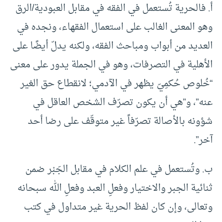
أ‌. فالحرية تُستعمل في الفقه في مقابل العبودية/الرق
وهو المعنى الغالب على استعمال الفقهاء، ونجده في
العديد من أبواب ومباحث الفقه، ولكنه يدلّ أيضًا على
الأهلية في التصرفات، وهو في الجملة يدور على معنى
“خُلوص حُكمِيّ يظهر في الآدمي؛ لانقطاع حق الغير
عنه”، و”هي أن يكون تصرّف الشخص العاقل في
شؤونه بالأصالة تصرّفاً غير متوقّف على رضا أحد
آخر”.
ب‌. وتُستعمل في علم الكلام في مقابل الجَبْر ضمن
ثنائية الجبر والاختيار وفعلِ العبد وفعلِ الله سبحانه
وتعالى، وإن كان لفظ الحرية غير متداول في كتب