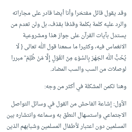
وقد يقول قائل مفتخرا وأنا أيضا قادر على مجاراته
والرد عليه كلمة بكلمة وقذفا بقذف، بل ولن تعدم من
يستدل بآيات القرآن على جواز هذا ومشروعية
الانغماس فيه، وكثيرا ما سمعنا قول الله تعالى { لَا
يُحُبُّ الله الجَهْرَ بِالسُوْءِ مِنَ القَوْلِ إِلَّا مَنْ ظُلِمَ” مبررا
لوصلات من السب والسب المضاد.
وهنا تكمن المشكلة في أكثر من وجه:
الأول: إشاعة الفاحش من القول في وسائل التواصل
الاجتماعي واستسهال النطق به وسماعه وانتشاره بين
المسلمين دون اعتبار لأطفال المسلمين وشبابهم الذين