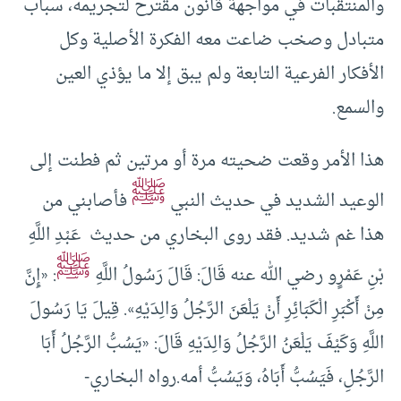
والمنتقبات في مواجهة قانون مقترح لتجريمه، سباب
متبادل وصخب ضاعت معه الفكرة الأصلية وكل
الأفكار الفرعية التابعة ولم يبق إلا ما يؤذي العين
والسمع.
هذا الأمر وقعت ضحيته مرة أو مرتين ثم فطنت إلى
ﷺ
الوعيد الشديد في حديث النبي
فأصابني من
هذا غم شديد. فقد روى البخاري من حديث عَبْدِ اللَّهِ
ﷺ
بْنِ عَمْرٍو رضي الله عنه قَالَ: قَالَ رَسُولُ اللَّهِ
: «إِنَّ
مِنْ أَكْبَرِ الْكَبَائِرِ أَنْ يَلْعَنَ الرَّجُلُ وَالِدَيْهِ». قِيلَ يَا رَسُولَ
اللَّهِ وَكَيْفَ يَلْعَنُ الرَّجُلُ وَالِدَيْهِ قَالَ: «يَسُبُّ الرَّجُلُ أَبَا
الرَّجُلِ، فَيَسُبُّ أَبَاهُ، وَيَسُبُّ أمه.رواه البخاري-