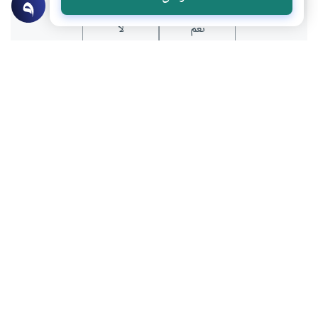
نعم
لا
عن الكاتب
أحمد سليمان
لديه 2 مقالة
بعض أعماله
تشجيع الفرق الرياضية سلوكيات مكتسبة وممارسات مرفوضة
الحوار الهادئ في شبكات التواصل الاجتماعي
المحتوى والموارد المذكورة لا تعكس بالضرورة وجهة نظر