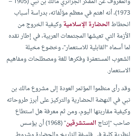
والمعروف عن المفكر الجزائري مالك بن نبي (1905 –
1973)، أنه اهتم في معظم مؤلّفاته، بدراسة أسباب
انحطاط
الحضارة الإسلامية
وكيفية الخروج من
الأزمة التي تعيشها المجتمعات العربية، في إطار نقده
لما أسماه “القابلية للاستعمار”، وخضوع مخيلة
الشعوب المستعمَرة وفكرها للغة ومصطلحات ومفاهيم
الاستعمار.
وقد رأى منظموا المؤتمر العودة إلى مشروع مالك بن
نبي في النهضة الحضارية والتركيز على أبرز طروحاته
وكيفية مقاربتها اليوم، ومن ثم معرفة هل استطاع
صاحب “إنتاج
المستشرقين
” (1968) أن يؤسس
لنظرية كلية في فلسفة التاريخ والحضارة وشروط