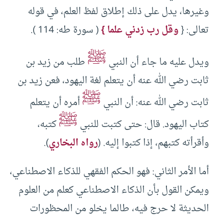
وغيرها، يدل على ذلك إطلاق لفظ العلم، في قوله
تعالى: {
وقل رب زدني علما }
( سورة طه: 114 ).
ﷺ
ويدل عليه ما جاء أن النبي
طلب من زيد بن
ثابت رضي الله عنه أن يتعلم لغة اليهود، فعن زيد بن
ﷺ
ثابت رضي الله عنه: أن النبي
أمره أن يتعلم
ﷺ
كتاب اليهود. قال: حتى كتبت للنبي
كتبه،
وأقرأته كتبهم، إذا كتبوا إليه. (
رواه البخاري
).
أما الأمر الثاني: فهو الحكم الفقهي للذكاء الاصطناعي،
ويمكن القول بأن الذكاء الاصطناعي كعلم من العلوم
الحديثة لا حرج فيه، طالما يخلو من المحظورات