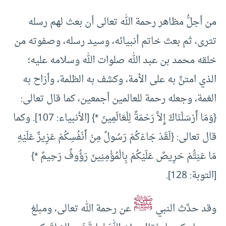
من أجلُّ مظاهر رحمة الله تعالى أن بعث لهم رسله
تترى، ثم بعث خاتم أنبيائه، وسيد رسله، وصفوته من
خلقه محمد بن عبد الله صلوات الله وسلامه عليه؛
الذي امتنَّ به على الأمة، وكشف به الظلمة، وأزاح به
الغمة، وجعله رحمة للعالمين أجمعين، كما قال تعالى:
{وَمَا أَرْسَلْنَاكَ إِلاَّ رَحْمَةً لِلْعَالَمِينَ *} [الأنبياء: 107]. وكما
قال تعالى: {لَقَدْ جَاءَكُمْ رَسُولٌ مِنْ أَنْفُسِكُمْ عَزِيزٌ عَلَيْهِ
مَا عَنِتُّمْ حَرِيصٌ عَلَيْكُمْ بِالْمُؤْمِنِينَ رَؤُوفٌ رَحِيمٌ *}
[التوبة: 128].
ﷺ
وقد حدَّث النبي
عن رحمة الله تعالى، ومبلغ