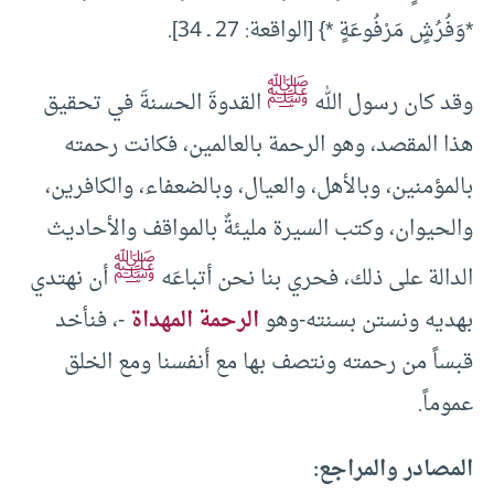
*وَفُرُشٍ مَرْفُوعَةٍ *} [الواقعة: 27 ـ 34].
ﷺ
وقد كان رسول الله
القدوةَ الحسنةَ في تحقيق
هذا المقصد، وهو الرحمة بالعالمين، فكانت رحمته
بالمؤمنين، وبالأهل، والعيال، وبالضعفاء، والكافرين،
والحيوان، وكتب السيرة مليئةٌ بالمواقف والأحاديث
ﷺ
الدالة على ذلك، فحري بنا نحن أتباعَه
أن نهتدي
بهديه ونستن بسنته-وهو
الرحمة المهداة
-، فنأخد
قبساً من رحمته ونتصف بها مع أنفسنا ومع الخلق
عموماً.
المصادر والمراجع: