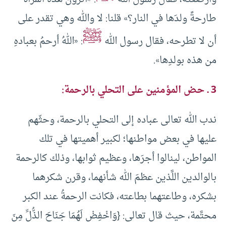
طارحةً ولدَها في النار؟» قلنا: لا والله وهي تقدر على
ﷺ
أن لا تطرحه، فقال رسول الله
: «اللهُ أرحمُ بعبادهِ
من هذه بولدِها».
3 ـ حض المؤمنين على التحلي بالرحمة:
ندب الله تعالى عباده إلى التحلي بالرحمة، وحثّهم
عليها في بعض مواطنها؛ لكبير أهميتها في تلك
المواطن، لينالوا أجرَها، وعظيم ثوابها، وذلك كالرحمة
بالوالدين اللَّذين عظمَ الله شأنهما، وقرن شكرهما
بشكره، وطاعتهما بطاعته، فكانت الرحمةُ عند الكبر
محتَّمة، حيث قال تعالى: {وَاخْفِضْ لَهُمَا جَنَاحَ الذُّلِّ مِنَ