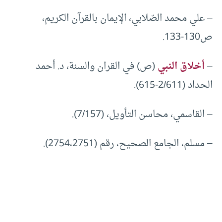
– علي محمد الصّلابي، الإيمان بالقرآن الكريم،
ص130-133.
–
أخلاق النبي
(ص) في القران والسنة، د. أحمد
الحداد (2/611-615).
– القاسمي، محاسن التأويل، (7/157).
– مسلم، الجامع الصحيح، رقم (2754،2751).