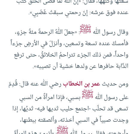
سعتها وكنهها، فقال: «إنّ اللهَ لما قَضَى الخلقَ كتب
عنده فوق عرشه: إنّ رحمتي سبقتْ غَضَبِي».
ﷺ
وقال رسول الله
: «جعلَ اللهُ الرحمةَ مئةَ جزءٍ،
فأمسكَ عنده تسعة وتسعين، وأنزلَ في الأرضِ جزءاً
واحداً، فمن ذلك الجزء تتراحمُ الخلائقُ، حتى ترفع
الدَّابة حافرها عن ولدها خشية أن تصيبه».
ومن حديث
عمر بن الخطاب
رضي الله عنه قال: قُدِمَ
ﷺ
على رسول الله
بسبي، فإذا امرأةٌ من السبي
تسعى قد تحلّب -اجتمع حليب ثديها فيه- ثديُها، إذا
وجدت صبياً في السبي أخذته، وألصقته ببطنها،
ﷺ
وأرضعته، فقال رسول الله
: «أترونَ هذه المرأةَ