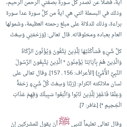
آية، فضلاً عن تصدر كل سورة بصفتي الرحمن الرحيم،
وذلك في البسملة التي هي ايةٌ من كلِّ سورة عدا سورة
براءة، وذلك للدلالة على مبلغ رحمته العظيمة، وشمولها
العام بعباده ومخلوقاته. قال تعالى: {وَرَحْمَتِي وَسِعَتْ
كلَّ شَيْءٍ فَسَأَكْتُبُهَا لِلَّذِينَ يَتَّقُونَ وَيُؤْتُونَ الزَّكَاةَ
وَالَّذِينَ هُمْ بِآيَاتِنَا يُؤْمِنُونَ * الَّذِينَ يَتَّبِعُونَ الرَّسُولَ
النَّبِيَّ الأُمِّيَّ} [الأعراف: 156 ـ 157]. وقال تعالى على
لسان ملائكته الكرام: {رَبَّنَا وَسِعْتَ كُلَّ شَيْءٍ رَحْمَةً
وَعِلْمًا فَاغْفِرْ لِلَّذِينَ تَابُوا وَاتَّبَعُوا سَبِيلَكَ وَقِهِمْ عَذَابَ
الْجَحِيمِ *} [غافر: 7].
ﷺ
وقال تعالى تعليماً للنبي
أنْ يقول للمشركين إنْ