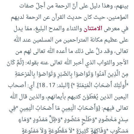
بينهم، وهذا دليل على أنَّ الرحمة من أجلّ صفات
المؤمنين، حيث كان حديث القرآن عن الرحمة لديهم
في معرض
الامتنان
والثناء والمدح البليغ، ممّا يدل
على عظيم مكانة المتراحمين من المسلمين عند الله
تعالى، وقد دلَّ على ذلك ما أعده الله تعالى لهم من
الأجر والثواب الذي أخبر الله تعالى عنه بقوله: {ثُمَّ كَانَ
مِنَ الَّذِينَ آمَنُوا وَتَوَاصَوْا بِالصَّبْرِ وَتَوَاصَوْا بِالْمَرْحَمَةِ
*أُولَئِكَ أَصْحَابُ الْمَيْمَنَةِ *} [البلد: 17 ـ 18]. أي: أصحاب
اليمين الذين يُعْطَوْنَ كتبهم بأيمانهم، والذين قال الله
تعالى فيهم: {وَأَصْحَابُ الْيَمِينِ مَا أَصْحَابُ الْيَمِينِ *فِي
سِدْرٍ مَخْضُودٍ *وَطَلْحٍ مَنْضُودٍ *وَظِلٍّ مَمْدُودٍ *وَمَاءٍ
مَسْكُوبٍ *وَفَاكِهَةٍ كَثِيرَةٍ *لاَ مَقْطُوعَةٍ وَلاَ مَمْنُوعَةٍ