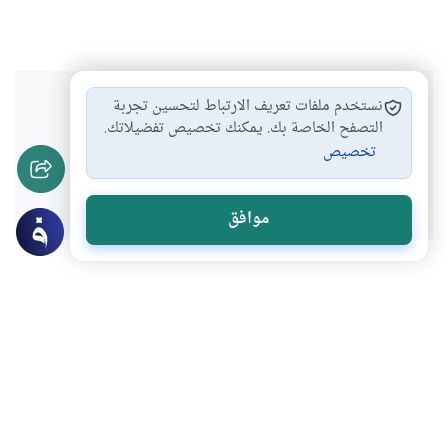
هل انتفعت بهذا المحتوى؟
نستخدم ملفات تعريف الارتباط لتحسين تجربة
التصفح الخاصة بك. يمكنك تخصيص تفضيلاتك.
تخصيص
نعم
لا
موافق
عن الكاتب
علي الصلابي
لديه 175 مقالة
بعض أعماله
التعلّم وطلب العلم بين الدين والدنيا