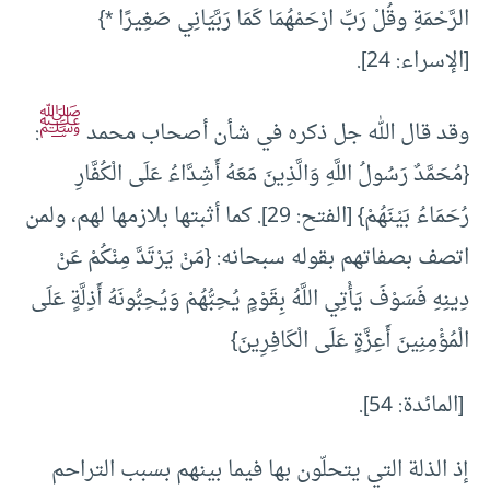
الرَّحْمَةِ وقُلْ رَبِّ ارْحَمْهُمَا كَمَا رَبَّيَانِي صَغِيرًا *}
[الإسراء: 24].
ﷺ
وقد قال الله جل ذكره في شأن أصحاب محمد
:
{مُحَمَّدٌ رَسُولُ اللَّهِ وَالَّذِينَ مَعَهُ أَشِدَّاءُ عَلَى الْكُفَّارِ
رُحَمَاءُ بَيْنَهُمْ} [الفتح: 29]. كما أثبتها بلازمها لهم، ولمن
اتصف بصفاتهم بقوله سبحانه: {مَنْ يَرْتَدَّ مِنْكُمْ عَنْ
دِينِهِ فَسَوْفَ يَأْتِي اللَّهُ بِقَوْمٍ يُحِبُّهُمْ وَيُحِبُّونَهُ أَذِلَّةٍ عَلَى
الْمُؤْمِنِينَ أَعِزَّةٍ عَلَى الْكَافِرِينَ}
[المائدة: 54].
إذ الذلة التي يتحلّون بها فيما بينهم بسبب التراحم