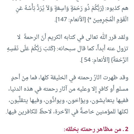
هم كذبوه: {رَبُّكُمْ ذُو رَحْمَةٍ وَاسِعَةٍ وَلاَ يُرَدُّ بَأْسُهُ عَنِ
الْقَوْمِ الْمُجْرِمِينَ *} [الأنعام: 147].
ولقد قرر الله تعالى في كتابه الكريم أنّ الرحمةَ لا
تزول عنه أبداً، كما قال سبحانه: {كَتَبَ رَبُّكُمْ عَلَى نَفْسِهِ
الرَّحْمَةَ} [الأنعام: 54 ].
وقد ظهرت اثارُ رحمته في الخليقة كلها، فما مِنْ أحدٍ
مسلمٍ أو كافرٍ إلا وعليه من آثار رحمته في هذه الدنيا،
ففيها يتعايشون، ويؤاخون، ويوادُّون، وفيها يتقلَّبون،
لكنّها للمؤمنين خاصةً في الآخرة، لاحظّ للكافرين فيها.
2 ـ من مظاهر رحمته بخلقه: