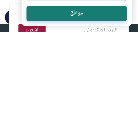
موافق
اشترك في قائمتنا البريدية ليصلك كل جديد
إسلام أون لاين
من (اقرأ) إلى (واسجد واقترب) إسلام اون لاين المصدر الأول
للثقافة الإسلامية على الانترنت
الصفحات الرئيسية
أقسام مميزة
القران الكريم
الحج والعمرة
السيرة النبوية
من أجل أسرتي