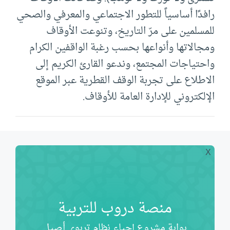
راﻓﺪًا أساسياً ﻟﻠﺘﻄﻮر اﻻﺟﺘﻤﺎﻋﻲ واﻟﻤﻌﺮﻓﻲ واﻟﺼﺤﻲ
ﻟﻠﻤﺴﻠﻤﻴﻦ ﻋﻠﻰ ﻣﺮّ اﻟﺘﺎرﻳﺦ، وﺗﻨﻮﻋﺖ اﻷوﻗﺎف
وﻣﺠﺎﻻﺗﻬﺎ وأﻧﻮاﻋﻬﺎ ﺑﺤﺴﺐ رﻏﺒﺔ اﻟﻮاﻗﻔﻴﻦ اﻟﻜﺮام
واﺣﺘﻴﺎﺟﺎت اﻟﻤﺠﺘﻤﻊ، وﻧﺪﻋﻮ اﻟﻘﺎرئ اﻟﻜﺮﻳﻢ إﻟﻰ
اﻻﻃﻼع ﻋﻠﻰ ﺗﺠﺮﺑﺔ اﻟﻮﻗﻒ اﻟﻘﻄﺮﻳﺔ ﻋﺒﺮ اﻟﻤﻮﻗﻊ
اﻹﻟﻜﺘﺮوﻧﻲ ﻟﻺدارة اﻟﻌﺎﻣﺔ ﻟﻸوﻗﺎف.
X
منصة دروب للتربية
بوابة مشروع إحياء نظام تربوي أصيل