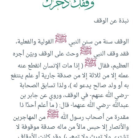
ﻧﺒﺬة ﻋﻦ اﻟﻮﻗﻒ
ﷺ
اﻟﻮﻗﻒ ﺳﻨﺔ ﻣﻦ ﺳﻨﻦ اﻟﻨﺒﻲ
اﻟﻘﻮﻟﻴﺔ واﻟﻔﻌﻠﻴﺔ،
ﷺ
ﻓﻘﺪ وﻗﻒ اﻟﻨﺒﻲ
وﺣﺚ ﻋﻠﻰ اﻟﻮﻗﻒ وﺑﻴّﻦ أﺟﺮه
ﷺ
اﻟﻌﻈﻴﻢ، ﻓﻘﺎل
( إذا ﻣﺎت اﻹﻧﺴﺎن اﻧﻘﻄﻊ ﻋﻨﻪ
ﻋﻤﻠﻪ إﻻ ﻣﻦ ﺛﻼﺛﺔ إﻻ ﻣﻦ ﺻﺪﻗﺔ ﺟﺎرﻳﺔ أو ﻋﻠﻢ ﻳﻨﺘﻔﻊ
ﺑﻪ أو وﻟﺪ ﺻﺎﻟﺢ ﻳﺪﻋﻮ ﻟﻪ )، وﻟﺬا ﺗﺴﺎﺑﻖ اﻟﺼﺤﺎﺑﺔ
-رضي الله عنهم- ﻓﻲ اﻟﻮﻗﻒ، وروي ﻋﻦ ﺟﺎﺑﺮ ﺑﻦ
ﻋﺒﺪاﻟﻠﻪ -رضي الله عنهما- ﻗﺎل: ( ﻣﺎ أﻋﻠﻢ أﺣﺪًا ذا
ﷺ
ﻣﻘﺪرة ﻣﻦ أﺻﺤﺎب رﺳﻮل اﻟﻠﻪ
ﻣﻦ اﻟﻤﻬﺎﺟﺮﻳﻦ
واﻷﻧﺼﺎر إﻻ ﺣﺒﺲ ﻣﺎﻻً ﻣﻦ ﻣﺎﻟﻪ ﺻﺪﻗﺔ ﻣﻮﻗﻮﻓﺔ ﻻ
ﺗﺸﺘﺮى وﻻ ﺗﻮرث وﻻ ﺗﻮﻫﺐ). وﻗﺪ ﻛﺎﻧﺖ اﻷوﻗﺎف