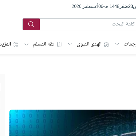
س
23
صَفَر
1448 هـ
-
06
أغسطس
2026
جمات
الهدي النبوي
فقه المسلم
المزيد