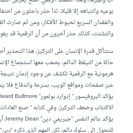
بوعيه وانتباهه إلا قليلا، لذا حذر باحثون من اخت
والفقدان السريع لخيوط الأفكار، ومن ثم صارت القرا
والتشتت، كذلك حذر آخرون من أن الرقمية قد يفوق
ستتآكل قدرة الإنسان على التركيز، هذا التحذير أص
حالة من التيقظ الدائم، يصعب معها استجماع الإنس
هرمونية مع الرقمية تكشف عن وجود إدمان نتيجة
عبر صفحات ومواقع الويب، بسرعة واندفاع فلا يستقر
يؤكد
للتحول إلى سلوك دائم، لكن المهم الذي ذكره “دين”