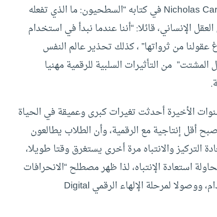
” Nicholas Carr في كتابه “السطحيون: ما الذي تفعله
العقل الإنساني، قائلا: “أننا عندما نبدأ في استخدام
 عقولنا من ثرواتها” ، كذلك تحذير عالم النفس
Larry Rose في كتابه “العقل المشتت” من التأثيرات السلبية للرقمية مهنيا
.
وات الأخيرة أحدثت تغيرات كبرى وعميقة في الحياة
صبح أقل إنتاجية مع الرقمية، وأن الطلاب يطالعون
ادة التركيز والانتباه مرة أخرى يستغرق وقتا طويلا،
ولة استعادة الإنتباه، لذا ظهر مصطلح “الانحرافات
التكنولوجية” والذي يشير إلى الإفراط في الاستخدام، ووصولا لمرحلة الإلهاء الرقمي Digital