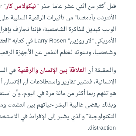
قبل أكثر من اثني عشر عاما حذر ”
نيكولاس كار
الأنترنت بأدمغتنا” من تأثيرات الرقمية السلبية على 
الويب كبديل للذاكرة الشخصية، فإننا نجازف بإفراغ
الأمريكي “لار روزين” n
وشخصيا، ودعوته لـفطم النفس عن الأجهزة الرقمية
والحقيقة أن
العلاقة بين الإنسان والرقمية
في السن
الإنسانية، فتشير تقارير واستطلاعات أن الإنسان أ
هواتفهم ربما أكثر من مائة مرة في اليوم، وأن استع
وبذلك يقضى غالبية البشر حياتهم بين التشتت ومحا
distraction.