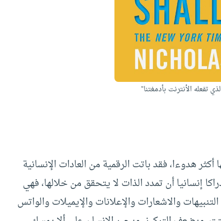
ي تفعله الأنترنت بأدمغتنا”
ا أكثر هدوءا، فقد باتت الرقمية من العادات الإنسانية
كا إنسانيا أن تمدد الذات لا يتحقق من خلالها، فهي
نبيهات والاشعارات والإعلانات والإيميلات والواتس
تت، ويضعف التركيز، ويجبر الإنسان على ألا يمسك