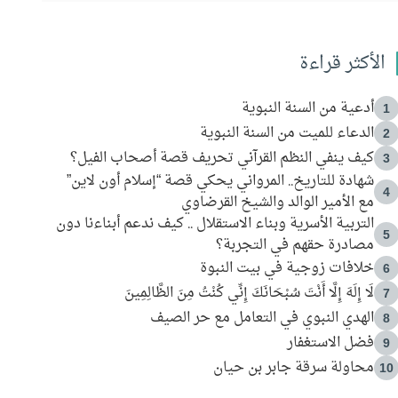
الأكثر قراءة
أدعية من السنة النبوية
1
الدعاء للميت من السنة النبوية
2
كيف ينفي النظم القرآني تحريف قصة أصحاب الفيل؟
3
شهادة للتاريخ.. المرواني يحكي قصة “إسلام أون لاين”
4
مع الأمير الوالد والشيخ القرضاوي
التربية الأسرية وبناء الاستقلال .. كيف ندعم أبناءنا دون
5
مصادرة حقهم في التجربة؟
خلافات زوجية في بيت النبوة
6
لَا إِلَهَ إِلَّا أَنْتَ سُبْحَانَكَ إِنِّي كُنْتُ مِنَ الظَّالِمِينَ
7
الهدي النبوي في التعامل مع حر الصيف
8
فضل الاستغفار
9
محاولة سرقة جابر بن حيان
10