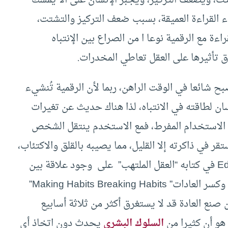
فاء القراءة العميقة، بسبب ضعف التركيز والتشتت،
ءة مع الرقمية نوعا ا من الصراع بين الإنتباه
 تأثيرها على العقل تعاطي المخدرات.
بح شائعا في الوقت الراهن، ربما لأن الرقمية تُنشيء
ان لطاقته في الانتباه، لذا هناك حديث عن تغيرات
 الاستخدام المفرط، فمع الاستخدم ينتقل الشخص
 في ذاكرته إلا القليل، مما يصيبه بالقلق والاكتئاب،
يؤكد البروفيسور ” إدوارد بولمور” Edward Bullmore في كتابه “العقل الملتهب” على وجود علاقة بين
الاكتئاب وضعف التركيز، وفي كتابه ” صنع العادات وكسر العادات” Making Habits Breaking Habits”
 عالم النفس “جيريمي دين” Jeremy Dean أن صنع العادة قد لا يستغرق أكثر من ثلاثة أسابيع
 هو أن كثيرا من
السلوك البشري
يحدث دون اتخاذ أي