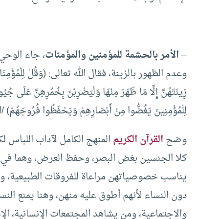
–
الأمر بالحشمة للمؤمنين والمؤمنات
، جاء الوحي
وعدم الظهور بالزينة، فقال الله تعالى: (وَقُلْ لِلْمُؤْمِنَاتِ يَغ
لِلْمُؤْمِنِينَ يَغُضُّوا مِنْ أَبْصَارِهِمْ وَيَحْفَظُوا فُرُوجَهُمْ) /الن
وضح
القرآن الكريم
المنهج الكامل لآداب اللباس ل
كلا الجنسين بغض البصر، وحفظ العرض، وهما في
يناسب خصوصياتهن مراعاة للفروقات الطبيعية، وهو
دون النساء لأنهم أطوق عليه منهن، وهنا يمنع النس
والاجتماعية، ومن يشاهد المجتمعات الإنسانية، الإ