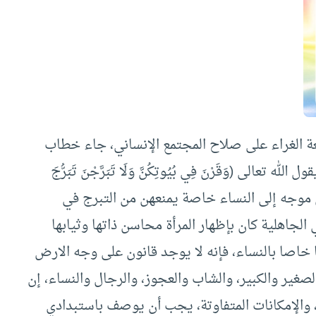
 الغراء على صلاح المجتمع الإنساني، جاء خطاب
لى (وَقَرْنَ فِي بُيُوتِكُنَّ وَلَا تَبَرَّجْنَ تَبَرُّجَ
أحزاب: 33/ والخطاب هنا نوعي موجه إلى النساء خاصة يمنعهن من التبرج في
لجاهلية كان بإظهار المرأة محاسن ذاتها وثيابها
ا خاصا بالنساء، فإنه لا يوجد قانون على وجه الارض
ير والكبير، والشاب والعجوز، والرجال والنساء، إن
ة، والإمكانات المتفاوتة، يجب أن يوصف باستبدادي