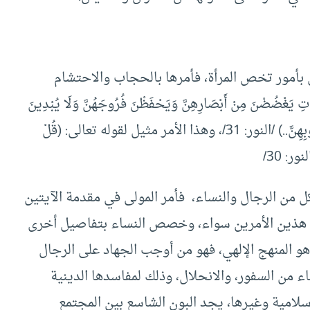
 بأمور تخص المرأة، فأمرها بالحجاب والاحتشام
ْضُضْنَ مِنْ أَبْصَارِهِنَّ وَيَحْفَظْنَ فُرُوجَهُنَّ وَلَا يُبْدِينَ
زِينَتَهُنَّ إِلَّا مَا ظَهَرَ مِنْهَا وَلْيَضْرِبْنَ بِخُمُرِهِنَّ عَلَى جُيُوبِهِنَّ..) /النور: 31/، وهذا الأمر مثيل لقوله تعالى: (قُلْ
ور: 30/
كل من الرجال والنساء، فأمر المولى في مقدمة الآيتين
 هذين الأمرين سواء، وخصص النساء بتفاصيل أخرى
 المنهج الإلهي، فهو من أوجب الجهاد على الرجال
اء من السفور، والانحلال، وذلك لمفاسدها الدينية
سلامية وغيرها، يجد البون الشاسع بين المجتمع