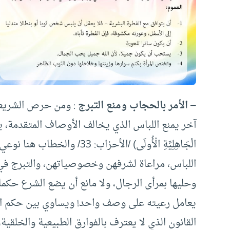
–
الأمر بالحجاب ومنع التبرج
: ومن حرص الشريعة
آخر يمنع اللباس الذي يخالف الأوصاف المتقدمة، يقول الله تعا
الْجَاهِلِيَّةِ الْأُولَى) /ال
اللباس، مراعاة لشرفهن وخصوصياتهن، والتبرج في ا
وحليها بمرأى الرجال، ولا مانع أن يضع الشرع حكم
يعامل رعيته على وصف واحد! ويساوي بين حكم الصغ
القانون الذي لا يعترف بالفوارق الطبيعية والخلقي