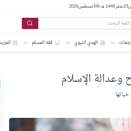
س
23
صَفَر
1448 هـ
-
06
أغسطس
2026
جمات
الهدي النبوي
فقه المسلم
المزيد
ح وعدالة الإسلام
حياتها