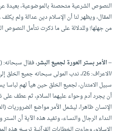
النصوص الشرعية متحصنة بالموضوعية، بعيدة عن 
المقال، ويظهر لنا أن الإسلام دين عدالة ولم يكلف
من جهلها! وللدلالة على ما ذكرت نتأمل النصوص الشر
–
الأمر بستر العورة لجميع البشر
، فقال سبحانه: (يَابَنِي
/الاعراف: 26/، ندب المولى سبحانه جميع ا
سبيل الامتنان، لجميع الخلق حين هيأ لهم لباسا يس
أن يجرد آدم وحواء عليهما السلام، ثم عطف على ذلك
الإنسان ظاهرا، ليشمل الأمر مواضع الضروريات (الع
النداء الرجال والنساء، وتفيد هذه الآية أن الست
الإسلام، وجاءت الخطابات القرآنية ترسخ هذه المع