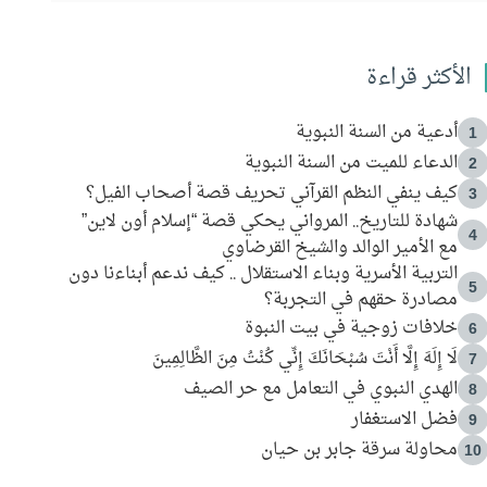
الأكثر قراءة
أدعية من السنة النبوية
1
الدعاء للميت من السنة النبوية
2
كيف ينفي النظم القرآني تحريف قصة أصحاب الفيل؟
3
شهادة للتاريخ.. المرواني يحكي قصة “إسلام أون لاين”
4
مع الأمير الوالد والشيخ القرضاوي
التربية الأسرية وبناء الاستقلال .. كيف ندعم أبناءنا دون
5
مصادرة حقهم في التجربة؟
خلافات زوجية في بيت النبوة
6
لَا إِلَهَ إِلَّا أَنْتَ سُبْحَانَكَ إِنِّي كُنْتُ مِنَ الظَّالِمِينَ
7
الهدي النبوي في التعامل مع حر الصيف
8
فضل الاستغفار
9
محاولة سرقة جابر بن حيان
10