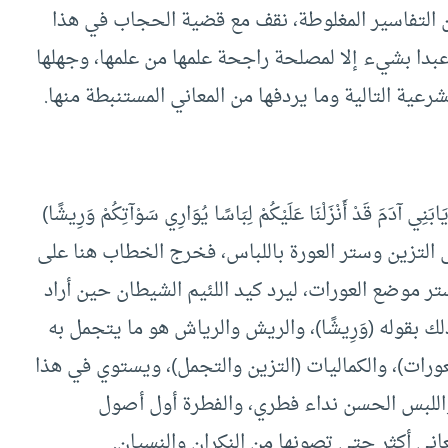
التفاسير المغلوطة، نقف مع قضية الحجاب في هذا
 عبدا بشيء إلا لمصلحة راجحة علمها من علمها، وجهلها
عية التالية وما يردفها من المعاني المستنبطة منها.
 آدَمَ قَدْ أَنْزَلْنَا عَلَيْكُمْ لِبَاسًا يُوَارِي سَوْآتِكُمْ وَرِيشًا)
لخلق إلى التزين وستر العورة باللباس، فخرج الخطاب هنا على
تر موضع العورات، ليرد كيد اللئيم الشيطان حين أراد
 بقوله (وَرِيشًا)، والريش والرياش هو ما يتجمل به
ورات)، والكماليات (التزين والتجمل)، ويستوي في هذا
ر واللبس الحسن نداء فطري، والفطرة أول أصول
اني أكثر حتى تصونها من النكران والنسيان.