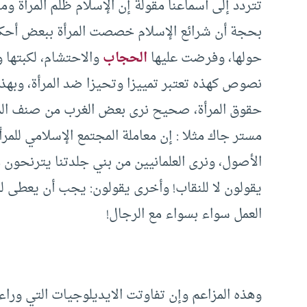
تتردد إلى أسماعنا مقولة إن الإسلام ظلم المرأة وم
بحجة أن شرائع الإسلام خصصت المرأة ببعض أحكام
حولها، وفرضت عليها
الحجاب
والاحتشام، لكبتها 
نصوص كهذه تعتبر تمييزا وتحيزا ضد المرأة، وبهذا
حقوق المرأة، صحيح نرى بعض الغرب من صنف المعت
مستر جاك مثلا : إن معاملة المجتمع الإسلامي للم
الأصول، ونرى العلمانيين من بني جلدتنا يترنحون
يقولون لا للنقاب! وأخرى يقولون: يجب أن يعطى لل
العمل سواء بسواء مع الرجال!
وهذه المزاعم وإن تفاوتت الايديلوجيات التي وراءها