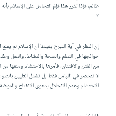
ظالم، فإذا تقرر هذا فلِمَ التحامل على الإسلام بأن
؟
إن النظر في آية التبرج يفيدنا أن الإسلام لم يمنع
حوائجها في التعلم والصحة والنشاط، والعمل وطلب
من الفتن والافتتان، فأمرها بالاحتشام ومنعها من ال
لا تنحصر في اللباس فقط بل تشمل التليين بالصوت
الاحتشام وعدم الانحلال بدعوى الانفتاح والموضة