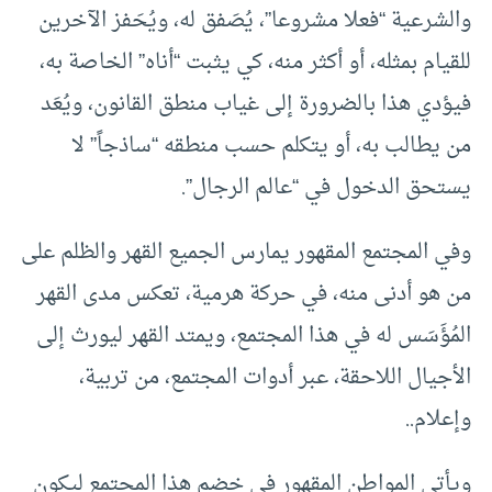
والشرعية “فعلا مشروعا”، يُصَفق له، ويُحَفز الآخرين
للقيام بمثله، أو أكثر منه، كي يثبت “أناه” الخاصة به،
فيؤدي هذا بالضرورة إلى غياب منطق القانون، ويُعَد
من يطالب به، أو يتكلم حسب منطقه “ساذجاً” لا
يستحق الدخول في “عالم الرجال”.
وفي المجتمع المقهور يمارس الجميع القهر والظلم على
من هو أدنى منه، في حركة هرمية، تعكس مدى القهر
المُؤَسَس له في هذا المجتمع، ويمتد القهر ليورث إلى
الأجيال اللاحقة، عبر أدوات المجتمع، من تربية،
وإعلام..
ويأتي المواطن المقهور في خضم هذا المجتمع ليكون