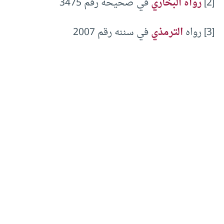
[2]
رواه البخاري
في صحيحه رقم 3475
[3] رواه
الترمذي
في سننه رقم 2007