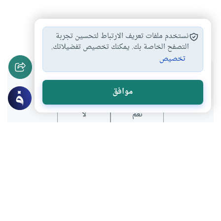
الإسلام
الدعوة
الأخلاق
القهر الاجتماعي
#
#
#
#
نستخدم ملفات تعريف الارتباط لتحسين تجربة
التصفح الخاصة بك. يمكنك تخصيص تفضيلاتك.
تخصيص
هل انتفعت بهذا المحتوى؟
موافق
نعم
لا
عن الكاتب
محمد صديق
لديه 15 مقالة
بعض أعماله