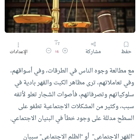
زيادة حجم الخط
تقليل حجم الخط
حفظ
مشاركة
الإعدادات
16
مع مطالعة وجوه الناس في الطرقات، وفي أسواقهم،
وفي تعاملاتهم، ترى مظاهر الكبت والقهر بادية في
سلوكياتهم وتصرفاتهم، فأصوات الشجار تعلو لأتفه
سبب، وكثير من المشكلات الاجتماعية تطفو على
السطح مدللة على وجود خطأ في البنيان الاجتماعي.
“القهر الاجتماعي” أو “الظلم الاجتماعي” سببان