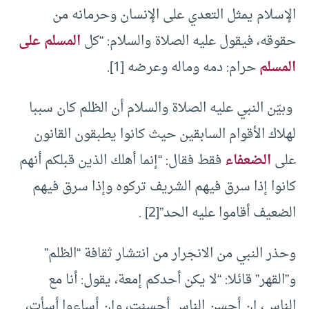
الإسلام يمثل التعدي على الإنسان وحرمانه من
حقوقه، فيقول عليه الصلاة والسلام: “كل
المسلم على
المسلم
حرام: دمه وماله وعرضه [1].
وبيّن النبي عليه الصلاة والسلام أن الظلم كان سببا
لهلاك الأقوام السابقين حيث كانوا يطبقون القانون
على
الضعفاء
فقط فقال: “إنما أهلك الذين قبلكم أنهم
كانوا إذا سرق فيهم الشريف تركوه وإذا سرق فيهم
الضعيف أقاموا عليه الحد”[2] .
وحذر النبي من الانجرار من انتشار ثقافة “الظلم”
و”القهر” قائلا: “لا يكن أحدكم إمعة، يقول: أنا مع
الناس، إن أحسن الناس أحسنت، وإن أساءوا أسأت،