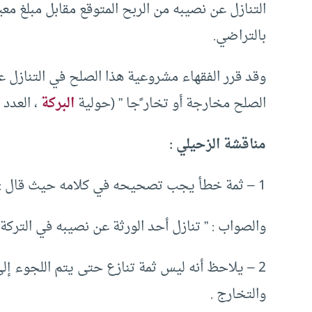
التنازل عن نصيبه من الربح المتوقع مقابل مبلغ معي
بالتراضي.
وقد قرر الفقهاء مشروعية هذا الصلح في التنازل ع
الصلح مخارجة أو تخار ًجا ” (حولية
البركة
، العدد الخا
مناقشة الزحيلي :
1 – ثمة خطأ يجب تصحيحه في كلامه حيث قال : ” التنازل عن حصة أحد الورثة عن نصيبه في التركة ” ،
والصواب : ” تنازل أحد الورثة عن نصيبه في التركة ”
2 – يلاحظ أنه ليس ثمة تنازع حتى يتم اللجوء إل
والتخارج .