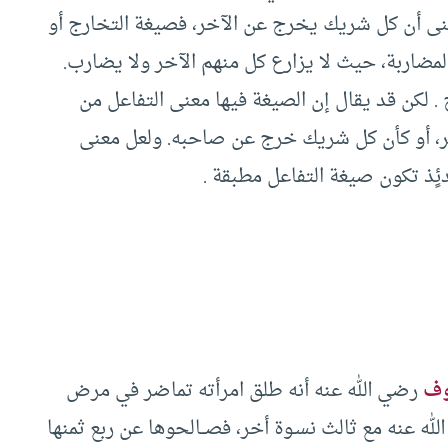
نى أن كل شريك يخرج عن الآخر، فصيغة التخارج أو
لمضاربة، حيث لا يزارع كل منهم الآخر ولا يضارب.
 . لكن قد يقال إن الصيغة فيها معنى التفاعل من
ر، أو كأن كل شريك خرج عن صاحبه. ولعل معنى
ئٍذ تكون صيغة التفاعل مطبقة .
وف
رضي الله عنه أنه طلق امرأته تماضر في مرض
له عنه مع ثالث نسـوة أخر، فصــالحوها عن ربع ثمنها