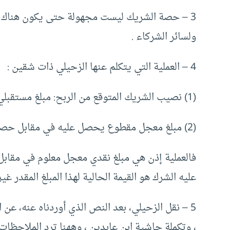
3 – حصة الشريك ليست مجهولة حتى يكون هناك صل
ولسائر الشركاء .
4 – العملية التي يتكلم عنها الزحيلي ذات شقين :
(1) نصيب الشريك المتوقع من الربح: مبلغ مستقبلي احتمالي .
(2) مبلغ معجل مقطوع يحصل عليه في مقابل حصته المتوقعة .
فالعملية إذن هي مبلغ نقدي معجل معلوم في مقابل
عليه الشرك هو القيمة الحالية لهذا المبلغ المقدر غير 
5 – نقل الزحيلي، بعد النص الذي أوردناه عنه، عن 
، وتكملة حاشية ابن عابدين ، وههنا ترد الملاحظات ا