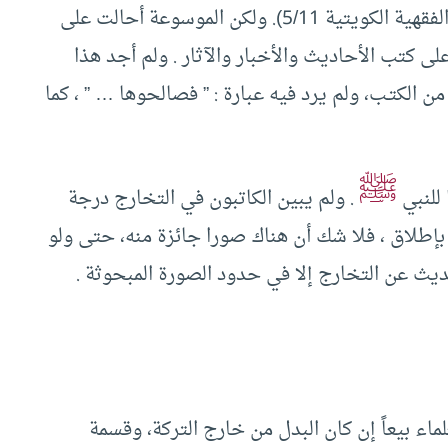
على 83 ألف من الدنانير أو من الدراهم (الموسوعة الفقهية الكويتية 5/11). ولكن الموسوعة أحالت على
السراجية ص 236 ، ولم تحل على كتب الأحاديث والأخبار والآثار . ولم أجد هذا
من الكتـب، ولم يرد فيه عبارة : ” فصالحوها … ” ، كما
ﷺ
 للنبي
. ولم يبين الكاتبون في التخارج درجة
بإطلاق ، فلا شك أن هناك صورا جائزة منه، حتى ولو
ث عن التخارج إلا في حدود الصورة المبحوثة .
لماء بيعاً إن كان البدل من خارج التركة، وقسمة