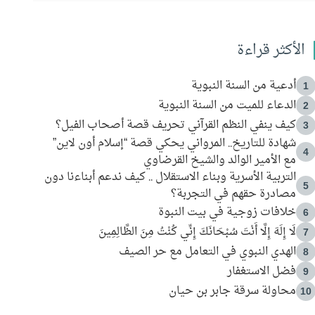
الأكثر قراءة
أدعية من السنة النبوية
1
الدعاء للميت من السنة النبوية
2
كيف ينفي النظم القرآني تحريف قصة أصحاب الفيل؟
3
شهادة للتاريخ.. المرواني يحكي قصة “إسلام أون لاين”
4
مع الأمير الوالد والشيخ القرضاوي
التربية الأسرية وبناء الاستقلال .. كيف ندعم أبناءنا دون
5
مصادرة حقهم في التجربة؟
خلافات زوجية في بيت النبوة
6
لَا إِلَهَ إِلَّا أَنْتَ سُبْحَانَكَ إِنِّي كُنْتُ مِنَ الظَّالِمِينَ
7
الهدي النبوي في التعامل مع حر الصيف
8
فضل الاستغفار
9
محاولة سرقة جابر بن حيان
10