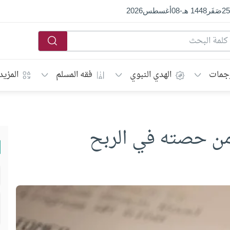
25
صَفَر
1448 هـ
-
08
أغسطس
2026
جمات
الهدي النبوي
فقه المسلم
المزيد
ن حصته في الربح