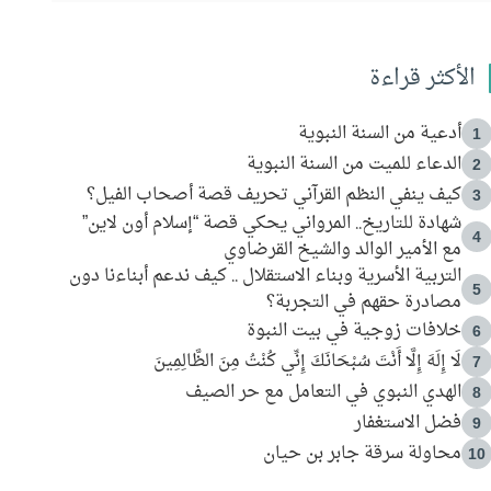
الأكثر قراءة
أدعية من السنة النبوية
1
الدعاء للميت من السنة النبوية
2
كيف ينفي النظم القرآني تحريف قصة أصحاب الفيل؟
3
شهادة للتاريخ.. المرواني يحكي قصة “إسلام أون لاين”
4
مع الأمير الوالد والشيخ القرضاوي
التربية الأسرية وبناء الاستقلال .. كيف ندعم أبناءنا دون
5
مصادرة حقهم في التجربة؟
خلافات زوجية في بيت النبوة
6
لَا إِلَهَ إِلَّا أَنْتَ سُبْحَانَكَ إِنِّي كُنْتُ مِنَ الظَّالِمِينَ
7
الهدي النبوي في التعامل مع حر الصيف
8
فضل الاستغفار
9
محاولة سرقة جابر بن حيان
10