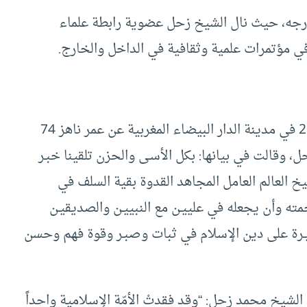
جه، حيث نال الشيخ زحل عضوية رابطة علماء
 في مؤتمرات علمية وثقافية في الداخل والخارج.
توفي الشيخ محمد زحل يوم 23 أغسطس/آب 2017 في مدينة الدار البيضاء المغربية عن عمر ناهز 74
ل، وقالت في بيانها: بكل الأسـى والحزن تلقينا خبـر
خ العالم العامل المجاهد القدوة بقية السلف في
مته وأن يجعله في علييـن مع النبييـن والصديقيـن
لغيـرة على دين الإسلام في ثبات وصبـر وقوة فهم وحسن
 الشيخ محمد زحل: “وقد فقدتْ الأمّة الإسلامية واحداً