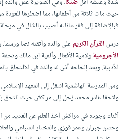
شدة وعيشة أقل
ضنكا
. وفي الصويرة عمل والده إم
فبالإضافة إلى فقر عائلته أصيب بالشلل في مرحلة م
درس
القرآن الكريم
على والده وأتقنه نصا ورسما. وفي عام 1956 التحق بالمدرسة 
الأجرومية
ولامية الأفعال وألفية ابن مالك وتحفة
الأدبية. وبعد إلحاحه أذن له والده في الالتحاق بال
ومن المدرسة الهاشمية انتقل إلى المعهد الإسلام
ولاحقا غادر محمد زحل إلى مراكش حيث التحق بكل
أثناء وجوده في مراكش أخذ العلم عن العديد من ال
وحسن جبران وعمر فوزي والمختار السباعي والعلام