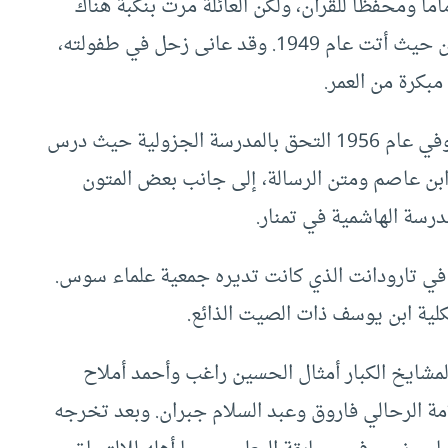
اما ومحفظا للقرآن، ولكن العائلة مرت بنكبة هناك
حيث مات ثلاثة من أطفالها، مما اضطرها للعودة من حيث أتت عام 1949. وقد عانى زحل في طفولته،
بكرة من العمر.
الجزولية حيث درس
 ابن عاصم ومتن الرسالة، إلى جانب بعض المتون
مدرسة الهاشمية في تمنار.
ي في تارودانت الذي كانت تديره جمعية علماء سوس.
ية ابن يوسف ذات الصيت الذائع.
مشايخ الكبار أمثال الحسين راغب وأحمد أملاح
ة الرحالي فاروق وعبد السلام جبران. وبعد تخرجه