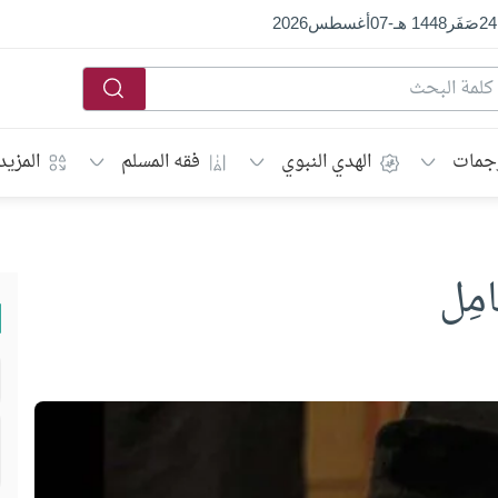
24
صَفَر
1448 هـ
-
07
أغسطس
2026
جمات
الهدي النبوي
فقه المسلم
المزيد
مِل