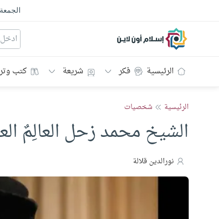
الجمعة
إسلام أون لاين
الرئيسية
فكر
شريعة
كتب وتر
الرئيسية
شخصيات
الشيخ محمد زحل العالِمٌ العا
نورالدين قلالة