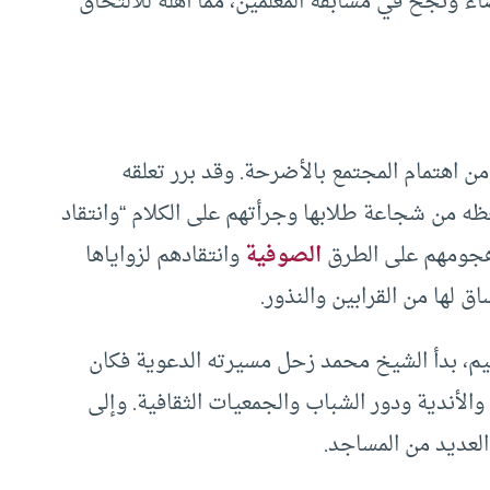
افر إلى الدار البيضاء ونجح في مسابقة المعلمين، مما أهله للالتحاق
ن اهتمام المجتمع بالأضرحة. وقد برر تعلقه
احظه من شجاعة طلابها وجرأتهم على الكلام “وانتقاد
وهجومهم على الطرق
الصوفية
وانتقادهم لزواياها
 لها من القرابين والنذور.
تعليم، بدأ الشيخ محمد زحل مسيرته الدعوية فكان
أندية ودور الشباب والجمعيات الثقافية. وإلى
لعديد من المساجد.