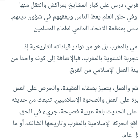
 – 2017) عالم وداعية مغربي، درس على كبار المشايخ بمراكش وانتقل منها
مضى 55 عاما على المنابر وفي حلق العلم يعظ الناس ويفقههم في شؤون دينهم.
 بمنظمة الاتحاد العالمي لعلماء المسلمين.
 بالمغرب بل هو من نوادر قياداته التاريخية إذ
جربة الدعوية بالمغرب، فبالإضافة إلى كونه واحدا من
ة العمل الإسلامي من الغرق.
علم والعمل، يتميز بصفاء العقيدة، والحرص على العمل
يرة على العمل والصحوة الإسلاميين. تنبعث من حديثه
اً على الحديث بلغة عربية فصيحة، جريء في الحق،
اقع الحركة الإسلامية بالمغرب وتاريخها الشائك، أو ما
ل عام.