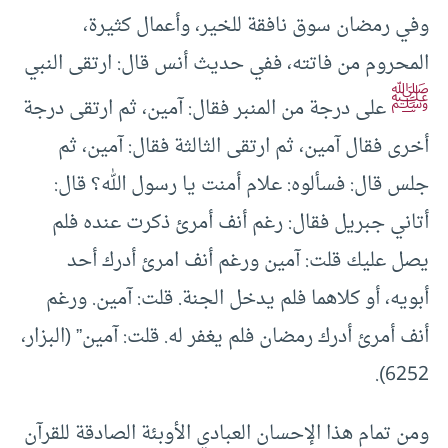
وفي رمضان سوق نافقة للخير، وأعمال كثيرة،
المحروم من فاتته، ففي حديث أنس قال: ‌ارتقى النبي
ﷺ
على درجة من المنبر فقال: آمين، ثم ‌ارتقى درجة
أخرى فقال آمين، ثم ‌ارتقى الثالثة فقال: آمين، ثم
جلس قال: فسألوه: علام أمنت يا رسول الله؟ قال:
أتاني جبريل فقال: رغم أنف أمرئ ذكرت عنده فلم
يصل عليك قلت: آمين ورغم أنف امرئ أدرك أحد
أبويه، أو كلاهما فلم يدخل الجنة. قلت: آمين. ورغم
أنف أمرئ أدرك رمضان فلم يغفر له. قلت: آمين” (البزار،
6252).
ومن تمام هذا الإحسان العبادي الأوبئة الصادقة للقرآن