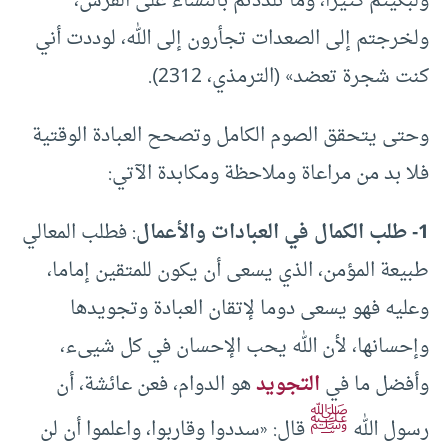
ولبكيتم كثيرا، وما تلذذتم بالنساء على الفرش،
ولخرجتم إلى الصعدات تجأرون إلى الله، لوددت أني
كنت شجرة تعضد» (الترمذي، 2312).
وحتى يتحقق الصوم الكامل وتصحح العبادة الوقتية
فلا بد من مراعاة وملاحظة ومكابدة الآتي:
1- طلب الكمال في العبادات والأعمال
: فطلب المعالي
طبيعة المؤمن، الذي يسعى أن يكون للمتقين إماما،
وعليه فهو يسعى دوما لإتقان العبادة وتجويدها
وإحسانها، لأن الله يحب الإحسان في كل شيىء،
وأفضل ما في
التجويد
هو الدوام، فعن عائشة، أن
ﷺ
رسول الله
قال: «سددوا وقاربوا، واعلموا أن لن