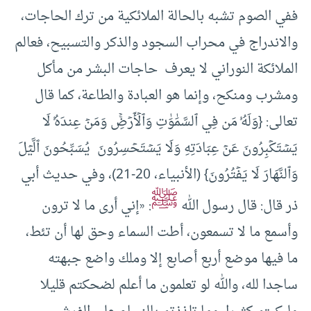
ففي الصوم تشبه بالحالة الملائكية من ترك الحاجات،
والاندراج في محراب السجود والذكر والتسبيح، فعالم
الملائكة النوراني لا يعرف حاجات البشر من مأكل
ومشرب ومنكح، وإنما هو العبادة والطاعة، كما قال
تعالى: {وَلَهُۥ مَن فِي ٱلسَّمَٰوَٰتِ وَٱلۡأَرۡضِۚ وَمَنۡ عِندَهُۥ لَا
يَسۡتَكۡبِرُونَ عَنۡ عِبَادَتِهِ وَلَا يَسۡتَحۡسِرُونَ يُسَبِّحُونَ ٱلَّيۡلَ
وَٱلنَّهَارَ لَا ‌يَفۡتُرُونَ} (الأنبياء، 20-21)، وفي حديث أبي
ﷺ
ذر قال: قال رسول الله
: «إني أرى ما لا ترون
وأسمع ما لا تسمعون، ‌أطت السماء وحق لها أن تئط،
ما فيها موضع أربع أصابع إلا وملك واضع جبهته
ساجدا لله، والله لو تعلمون ما أعلم لضحكتم قليلا