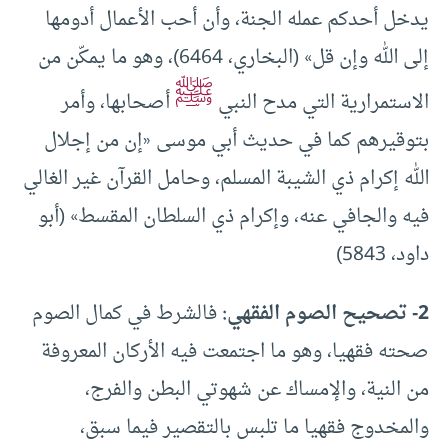
يدخل أحدكم عمله الجنة، وأن أحب الأعمال ‌أدومها
إلى الله وإن قل» (البخاري، 6464)، وهو ما يمكّن من
ﷺ
الاستمرارية التي مدح النبي
أصحابها، وأمر
بتوقيرهم كما في حديث أبي موسى «إن من إجلال
الله إكرام ذي ‌الشيبة المسلم، وحامل القرآن غير الغالي
فيه والجافي عنه، وإكرام ذي السلطان المقسط» (أبو
داود، 5843)
2- تصحيح الصوم الفقهي:
فالشرط في كمال الصوم
صحته فقهيا، وهو ما اجتمعت فيه الأركان المعروفة
من النية، والإمساك عن شهوتي البطن والفرج،
والمخدوج فقهيا ما تلبس بالتقصير فيما سبق،