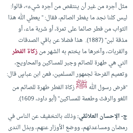
مثل أجره من غير أن ينتقص من أجره شيء»، قالوا:
ليس كلنا نجد ما يفطر الصائم، فقال: ” يعطي الله هذا
الثواب من فطر صائما على تمرة، أو شربة ماء، أو
مذقة لبن” (1887). هذا فضلا عن باقي الصدقات
والقربات، وآخرها ما يختم به الشهر من
زكاة الفطر
التي هي طهرة للصائم وجبر للمساكين والمحاويج،
وتعميم الفرحة لجمهور المسلمين، فعن ابن عباسٍ قال:
ﷺ
“فرض رسول الله
زكاة الفطر ‌طهرة للصائم من
اللغو والرفث وطعمة للمساكين” (أبو داود، 1609).
ج- الإحسان العلائقي:
وذلك بالتخفيف عن الناس في
رمضان ومساعدتهم، ووضع الأوزار عنهم، وبذل الندى