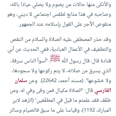
والأنكى منها حالات من يصوم ولا يصلي عياذا بالله،
وصاحبه في هذا متابع لطقس اجتماعي لا ديني، وهو
منقوص الأجر على القول بإسلامه عند الجمهور.
وقد حذر المصطفى عليه الصلاة والسلام من النقص
والتطفيف في الأعمال العبادية، ففي الحديث عن أبي
ﷺ
قتادة قال: قال رسول الله
: “أسوأ الناس سرقة،
الذي يسرق من صلاته، لا يتم ركوعها ولا سجودها،
ولا خشوعها”. (مسند أحمد، 22642). وعن
سلمان
الفارسي
قال: “الصلاة مكيال فمن وفى وفي له، ومن
طفّف فقد علمتم ما قيل في المطفّفين” (الزهد لابن
المبارك، 1192)، وقياسا على ما سبق فالصيام وسائر