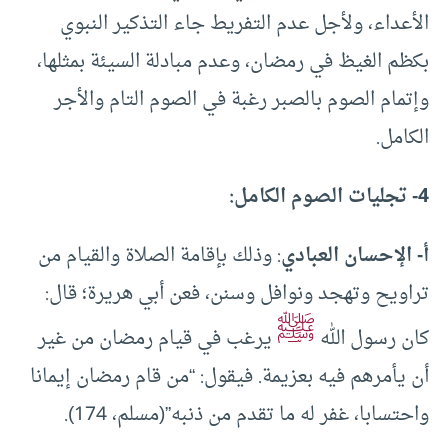
الأعداء، ولأجل عدم التفريط جاء التذكير النبوي
بكظم الغيظ في رمضان، وعدم مبادلة السيئة بمثلها،
وإتمام الصوم بالصبر رغبة في الصوم التام والأجر
الكامل.
4- تجليات الصوم الكامل:
أ- الإحسان العبادي
: وذلك بإقامة الصلاة والقيام من
تراويح وتهجد ونوافل وسنن، فعن أبي هريرة؛ قال:
ﷺ
كان رسول الله
يرغب في قيام رمضان من غير
أن يأمرهم فيه ‌بعزيمة. فيقول: “من قام رمضان إيمانا
واحتسابا، غفر له ما تقدم من ذنبه”(مسلم، 174).