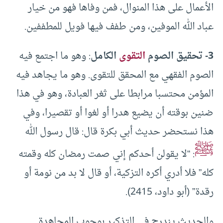
الأعمال على هذا المنوال، فمن وفاها فهو من خيار
عباد الله الموفين، ومن طفف فيها فويل للمطففين.
3- تحقيق الصوم
التقوى
الكامل
: وهو ما اجتمع فيه
الصوم الفقهي مع المحقق للتقوى. وهو ما يجاهد فيه
المؤمن محتسبا مرابطا على ثغر العبادة، وهو في هذا
ضنين بوقته أن يضيع هدرا أو لغوا أو تقصيرا، وفي
هذا نستحضر حديث أبي بكرة قال: قال رسول الله
ﷺ
: “لا يقولن أحدكم إني صمت رمضان كله وقمته
كله” فلا أدري أكره التزكية، أو قال لا بد من نومة أو
رقدة” (أبو داود، 2415).
والحديث يندرج في التذكير بوجوب المجاهدة