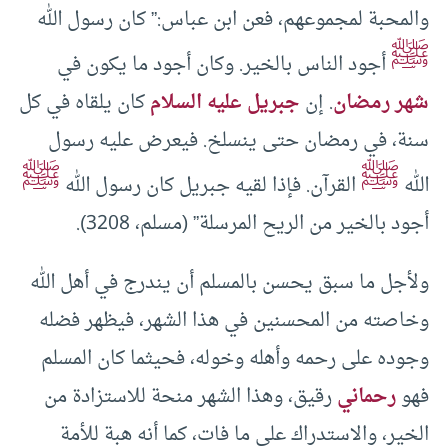
والمحبة لمجموعهم، فعن ابن عباس:” كان رسول الله
ﷺ
‌أجود الناس بالخير. وكان ‌أجود ما يكون في
شهر رمضان
. إن
جبريل عليه السلام
كان يلقاه في كل
سنة، في رمضان حتى ينسلخ. فيعرض عليه رسول
ﷺ
ﷺ
الله
القرآن. فإذا لقيه جبريل كان رسول الله
‌أجود بالخير من الريح المرسلة” (مسلم، 3208).
ولأجل ما سبق يحسن بالمسلم أن يندرج في أهل الله
وخاصته من المحسنين في هذا الشهر، فيظهر فضله
وجوده على رحمه وأهله وخوله، فحيثما كان المسلم
فهو
رحماني
رقيق، وهذا الشهر منحة للاستزادة من
الخير، والاستدراك على ما فات، كما أنه هبة للأمة