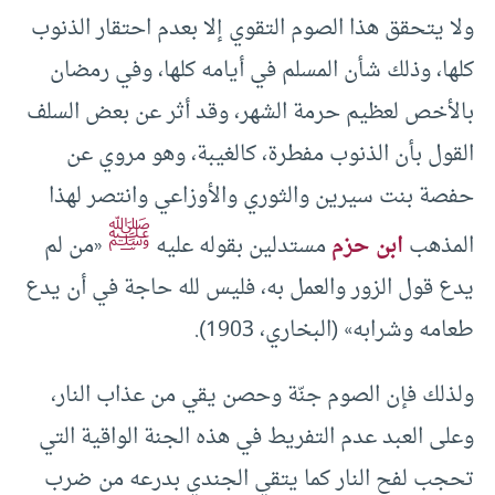
ولا يتحقق هذا الصوم التقوي إلا بعدم احتقار الذنوب
كلها، وذلك شأن المسلم في أيامه كلها، وفي رمضان
بالأخص لعظيم حرمة الشهر، وقد أثر عن بعض السلف
القول بأن الذنوب مفطرة، كالغيبة، وهو مروي عن
حفصة بنت سيرين والثوري والأوزاعي وانتصر لهذا
ﷺ
المذهب
ابن حزم
مستدلين بقوله عليه
«من لم
يدع قول الزور والعمل به، فليس لله حاجة في أن يدع
طعامه وشرابه» (البخاري، 1903).
ولذلك فإن الصوم جنّة وحصن يقي من عذاب النار،
وعلى العبد عدم التفريط في هذه الجنة الواقية التي
تحجب لفح النار كما يتقي الجندي بدرعه من ضرب