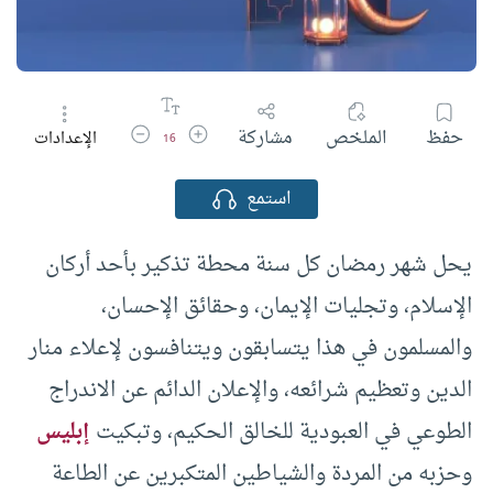
زيادة حجم الخط
تقليل حجم الخط
حفظ
الملخص
مشاركة
الإعدادات
16
استمع
يحل شهر رمضان كل سنة محطة تذكير بأحد أركان
الإسلام، وتجليات الإيمان، وحقائق الإحسان،
والمسلمون في هذا يتسابقون ويتنافسون لإعلاء منار
الدين وتعظيم شرائعه، والإعلان الدائم عن الاندراج
الطوعي في العبودية للخالق الحكيم، وتبكيت
إبليس
وحزبه من المردة والشياطين المتكبرين عن الطاعة