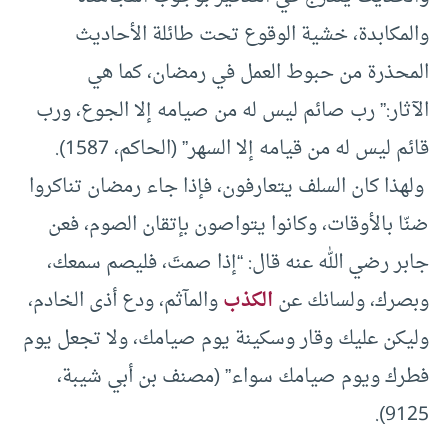
والمكابدة، خشية الوقوع تحت طائلة الأحاديث
المحذرة من حبوط العمل في رمضان، كما هي
الآثار:” رب صائم ليس له من صيامه إلا الجوع، ورب
قائم ليس له من قيامه إلا السهر” (الحاكم، 1587).
ولهذا كان السلف يتعارفون، فإذا جاء رمضان تناكروا
ضنّا بالأوقات، وكانوا يتواصون بإتقان الصوم، فعن
جابر رضي الله عنه قال: “إذا صمتَ، فليصم سمعك،
وبصرك، ولسانك عن
الكذب
والمآثم، ودع أذى الخادم،
وليكن عليك وقار وسكينة يوم صيامك، ولا تجعل يوم
فطرك ويوم صيامك سواء” (مصنف بن أبي شيبة،
9125).