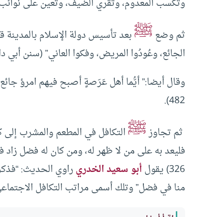
وتكسب المعدوم، وتقري الضيف، وتعين على نوائب الحق
ﷺ
ثم وضع
بعد تأسيس دولة الإسلام بالمدينة قاع
الجائع، وعُودُوا المريض، وفكوا العاني” (سنن أبي داود :5/ 
وقال أيضا:” أيُّما أهل عَرَصةٍ أصبح فيهم امرؤ جائع
482).
ﷺ
ثم تجاوز
التكافل في المطعم والمشرب إلى ك
326) يقول
أبو سعيد الخدري
راوي الحديث: “فذكر 
منا في فضل” وتلك أسمى مراتب التكافل الاجتماعي