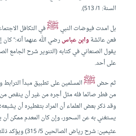
السنة: 1/ 513).
ﷺ
بل امدت فيوضات النبي
في التكافل الاجتماع
فعن عائشة
وابن عباس
رضي الله عنهما أنه:” كان
على أحد.
ﷺ
ثم حض
المسلمين على تطبيق مبدأ الترابط و
وقد ذكر بعض العلماء أن المراد بتفطيره أن يشبعه؛ 
يستغني به عن السحور، وإن كان المعدم ممكن أن ي
عثيمين: شرح رياض الصالحين 5/ 315) ويؤكد ذلك قول رسول الله