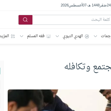
24
صَفَر
1448 هـ
-
07
أغسطس
2026
جمات
الهدي النبوي
فقه المسلم
المزيد
جتمع وتكافله