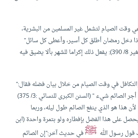
ي وقت الصيام لتشمل غير المسلمين من البشرية،
 إذا دخل رمضان أطلق كل أسير، وأعطى كل سائل”
يقول الصنعاني في كتابه (التنوير شرح الجامع الصغير 8/ 390): يفعل ذلك إكراما للشهر بألا يضيق فيه
التكافل في وقت الصيام من خلال بيان فضله فقال:”
من فطر صائما فله مثل أجره من غير أن ينقص من أجر الصائم شيء ” (السنن الكبرى للنسائي :3/ 375)
لأن هذا هو الذي ينفع الصائم طول ليله، وربما
حصل على هذا الفضل بإفطاره ولو بتمرة واحدة (ابن
ﷺ
في حديث آخر:”إن الصائم