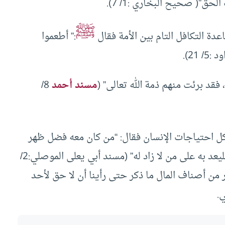
”( صحيح البخاري :1/ 7).
ﷺ
دة التكافل التام بين الأمة فقال
:” أطعموا
21).
، فقد برئت منهم ذمة الله تعالى” (
مسند أحمد
8/
ل احتياجات الإنسان فقال: “من كان معه فضل ظهر
فليعد به على من لا ظهر له، ومن كان له فضل زاد فليعد به على من لا زاد له” (مسند أبي يعلى الموصلي:2/
من أصناف المال ما ذكر حتى رأينا أن لا حق لأحد
.