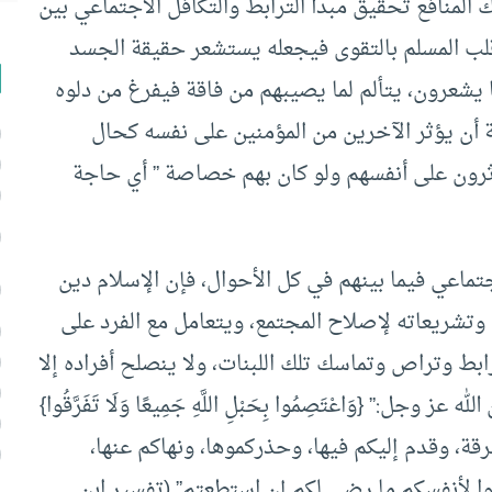
 المنافع تحقيق مبدأ الترابط والتكافل الاجتماعي بين
قلب المسلم بالتقوى فيجعله يستشعر حقيقة الجسد
 يشعرون، يتألم لما يصيبهم من فاقة فيفرغ من دلوه
 أن يؤثر الآخرين من المؤمنين على نفسه كحال
ؤثرون على أنفسهم ولو كان بهم خصاصة ” أي حاجة
تماعي فيما بينهم في كل الأحوال، فإن الإسلام دين
وتشريعاته لإصلاح المجتمع، ويتعامل مع الفرد على
رابط وتراص وتماسك تلك اللبنات، ولا ينصلح أفراده إلا
:” {وَاعْتَصِمُوا بِحَبْلِ اللَّهِ جَمِيعًا وَلَا تَفَرَّقُوا}
 إليكم الفرقة، وقدم إليكم فيها، وحذركموها، ونهاكم عنها،
وا لأنفسكم ما رضي لكم إن استطعتم” (تفسير ابن