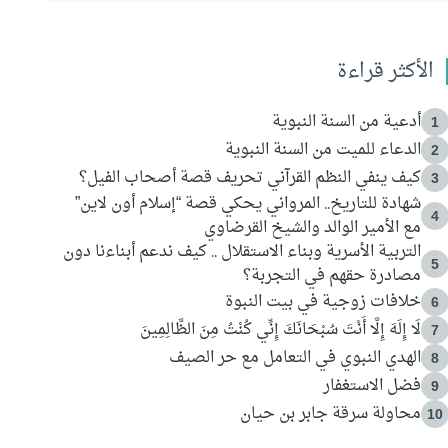
الأكثر قراءة
أدعية من السنة النبوية
1
الدعاء للميت من السنة النبوية
2
كيف ينفي النظم القرآني تحريف قصة أصحاب الفيل؟
3
شهادة للتاريخ.. المرواني يحكي قصة “إسلام أون لاين”
4
مع الأمير الوالد والشيخ القرضاوي
التربية الأسرية وبناء الاستقلال .. كيف ندعم أبناءنا دون
5
مصادرة حقهم في التجربة؟
خلافات زوجية في بيت النبوة
6
لَا إِلَهَ إِلَّا أَنْتَ سُبْحَانَكَ إِنِّي كُنْتُ مِنَ الظَّالِمِينَ
7
الهدي النبوي في التعامل مع حر الصيف
8
فضل الاستغفار
9
محاولة سرقة جابر بن حيان
10