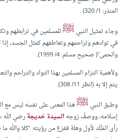
المنذر: 1/ 320) .
ﷺ
وجاء تمثيل النبي
للمسلمين في ترابطهم وتكاف
في توادهم وتراحمهم وتعاطفهم كمثل الجسد، إذا 
والحمى”( صحيح مسلم: 4/ 1999).
ولأهمية التزام المسلمين بهذا التواد والتراحم وال
يتم إلا به (انظر 11/ 308).
ﷺ
وطبق النبي
هذا المعنى على نفسه ليس مع ال
إسلامه، ووصفُ زوجه
السيدة خديجة
رضي الله عن
رأى المَلَك لأول وهلة ففزع من رؤيته: “كلا والله ما