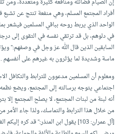
إن الصيام فضائله ومنافعه كثيرة ومتعددة، ومن تلك
أفراد المجتمع المسلم، وهي منفعة تنتج عن تشبع 
الواحد الذي يربط روحه بباقي المسلمين فيشعر بما
في دلوهم، بل قد ترتقي نفسه في التقوى إلى درجة
السابقين الذين قال الله عز وجل في وصفهم:” وي
ماسة وشديدة لما يؤثرون به غيرهم على أنفسهم .
ومعلوم أن المسلمين مدعوون للترابط والتكافل الاج
اجتماعي يتوجه برسالته إلى المجتمع، ويضع نظمه 
أنه لبنة من لبنات المجتمع، لا يصلح المجتمع إلا بت
من خلال هذا الترابط والتماسك، ولذا جاء الأمر من الله عز وجل
[آل عمران: 103] يقول ابن المنذر:” قد كره
ورضي لكم السمع والطاعة والألفة والجماعة، فارض