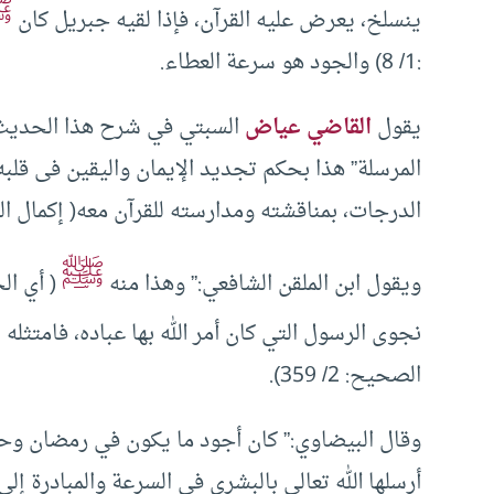
ﷺ
ينسلخ، يعرض عليه القرآن، فإذا لقيه جبريل كان
:1/ 8) والجود هو سرعة العطاء.
يقول
القاضي عياض
السبتي في شرح هذا الحديث: و
المرسلة” هذا بحكم تجديد الإيمان واليقين فى قلبه،
الدرجات، بمناقشته ومدارسته للقرآن معه( إكمال المعلم بف
ﷺ
ويقول ابن الملقن الشافعي:” وهذا منه
( أي ال
ﷺ
نجوى الرسول التي كان أمر الله بها عباده، فامتثله
الصحيح: 2/ 359).
وقال البيضاوي:” كان أجود ما يكون في رمضان وحي
أرسلها الله تعالى بالبشرى في السرعة والمبادرة إل