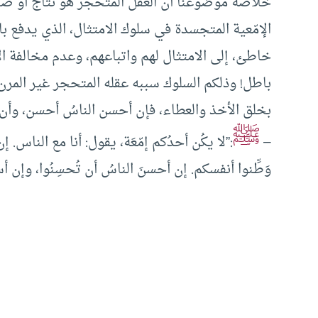
خلاصة موضوعنا أن العقل المتحجر هو نتاج أو صناعة
الإمّعية المتجسدة في سلوك الامتثال، الذي يدفع
خاطئ، إلى الامتثال لهم واتباعهم، وعدم مخالفة الأ
باطل! وذلكم السلوك سببه عقله المتحجر غير المرن، 
بخلق الأخذ والعطاء، فإن أحسن الناسُ أحسن، وأن 
ﷺ
–
:”لا يكُن أحدُكم إمّعَة، يقول: أنا مع الناس.
وَطِّنوا أنفسكم. إن أحسنَ الناسُ أن تُحسِنُوا، وإن أساؤ