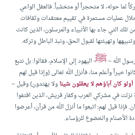
اً لما حوله، لا متحجراً أو متخشباً. فالعقل الواعي
خلال عمليات مستمرة في تقييم معتقدات وثقافات
تلك التي جاء بها الأنبياء والمرسلون، الذين كانت
تنبيهها وتهيئتها لقبول الحق، ونبذ الباطل وتركه.
ﷺ
رسول الله –
- اليهود إلى الإسلام، فقالوا: بل نتبع
انوا خيراً وأعلم منا، فأنزل الله تعالى (وإذا قيل لهم
أولو كان آباؤهم لا يعقلون شيئا
ولا يهتدون) وقيل –
ة نزلت في مشركي العرب وكفار قريش، الذين اقتفوا
 فإذا قيل لهم: اتبعوا ما أنزل الله من قرآن، أعرضوا
ادة الأصنام والخضوع للرؤساء.