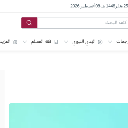
25
صَفَر
1448 هـ
-
08
أغسطس
2026
جمات
الهدي النبوي
فقه المسلم
المزيد