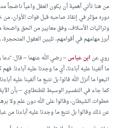
من هنا تأتي أهمية أن يكون العقل واعياً ناضجاً مدرك
دوره مؤثر في إنقاذ صاحبه قبل فوات الأوان، من 
وتراثيات الأسلاف، وفق معايير من الحق واضحة من 
أبرز مهامهم في أقوامهم، تليين العقول المتحجرة، و
روي عن
ابن عباس
– رضي الله عنهما – قال: “دعا 
ما ألفينا عليه آباءنا، أي ما وجدنا عليه آباءنا. فهم ك
اتبعوا ما أنزل الله قالوا بل نتبع ما ألفينا عليه آباءنا
كما جاء في التفسير الوسيط للطنطاوي – بأن الآي
خطوات الشيطان، وقالوا على الله دون علم ولا برهان.
عن ذلك وقالوا بل نتبع ما وجدنا عليه آباءنا من عب