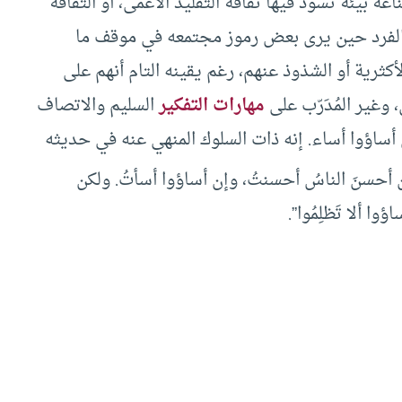
 بيئة تسود فيها ثقافة التقليد الأعمى، أو الثقافة
 بالفرد حين يرى بعض رموز مجتمعه في موقف ما
كثرية أو الشذوذ عنهم، رغم يقينه التام أنهم على
وغير المُدَرّب على
مهارات التفكير
السليم والاتصاف
أساؤوا أساء. إنه ذات السلوك المنهي عنه في حديثه
 إن أحسنَ الناسُ أحسنتُ، وإن أساؤوا أسأتُ. ولكن
وا ألا تَظلِمُوا”.