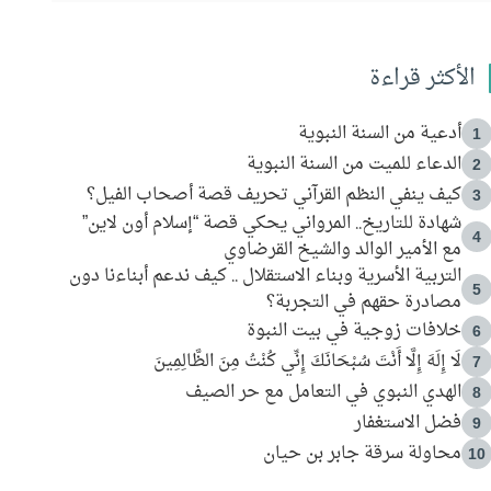
الأكثر قراءة
أدعية من السنة النبوية
1
الدعاء للميت من السنة النبوية
2
كيف ينفي النظم القرآني تحريف قصة أصحاب الفيل؟
3
شهادة للتاريخ.. المرواني يحكي قصة “إسلام أون لاين”
4
مع الأمير الوالد والشيخ القرضاوي
التربية الأسرية وبناء الاستقلال .. كيف ندعم أبناءنا دون
5
مصادرة حقهم في التجربة؟
خلافات زوجية في بيت النبوة
6
لَا إِلَهَ إِلَّا أَنْتَ سُبْحَانَكَ إِنِّي كُنْتُ مِنَ الظَّالِمِينَ
7
الهدي النبوي في التعامل مع حر الصيف
8
فضل الاستغفار
9
محاولة سرقة جابر بن حيان
10