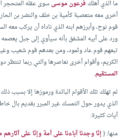
ما الذي أهلك
فرعون موسى
سوى عقله المتحجر الم
أخرى معه متعصبة كأمية بن خلف والنضر بن الحارث 
قوم نوح، وأبرزهم ابنه الذي ناداه أن يركب معه الس
ورد على أبيه المشفق بأنه سيأوي إلى جبل يعصمه م
تبعهم قوم عاد وثمود، ومن بعدهم قوم شعيب وغيرهم 
الكريم، وأقوام أخرى نعاصرها والتي ربما تنتظر دو
المستقيم
.
لم تهلك تلك الأقوام البائدة ورموزها إلا بسبب ذلك
الذي يدور حول التمسك غير المبرر بقديم بال خاط
آيات كثيرة:
منها: {
إنّا وجدنا آباءنا على أمة وإنّا على آثارهم