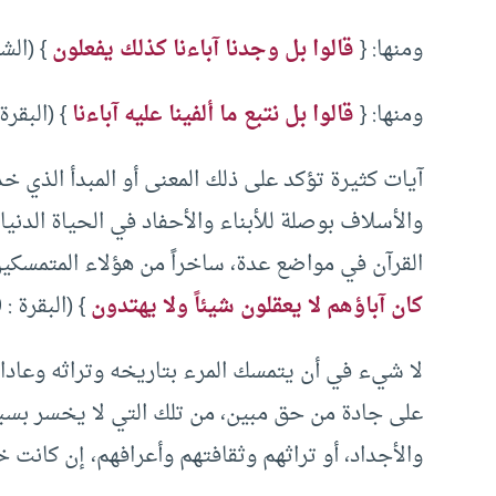
ومنها: {
قالوا بل وجدنا آباءنا كذلك يفعلون
} (الشعرا
ومنها: {
قالوا بل نتبع ما ألفينا عليه آباءنا
} (البقرة : 70
آيات كثيرة تؤكد على ذلك المعنى أو المبدأ الذي خ
والأسلاف بوصلة للأبناء والأحفاد في الحياة الدنيا
القرآن في مواضع عدة، ساخراً من هؤلاء المتمسكين 
كان آباؤهم لا يعقلون شيئاً ولا يهتدون
} (البقرة : 170).
لا شيء في أن يتمسك المرء بتاريخه وتراثه وعادات
على جادة من حق مبين، من تلك التي لا يخسر بسببها 
والأجداد، أو تراثهم وثقافتهم وأعرافهم، إن كانت