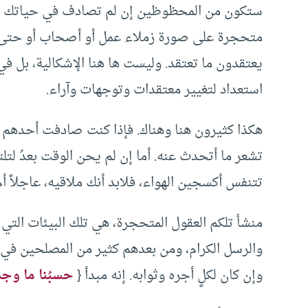
ستكون من المحظوظين إن لم تصادف في حياتك حت
متحجرة على صورة زملاء عمل أو أصحاب أو حتى من 
يعتقدون ما تعتقد. وليست ها هنا الإشكالية، بل في
استعداد لتغيير معتقدات وتوجهات وآراء.
هكذا كثيرون هنا وهناك. فإذا كنت صادفت أحدهم أ
تشعر ما أتحدث عنه. أما إن لم يحن الوقت بعدُ ل
تتنفس أكسجين الهواء، فلابد أنك ملاقيه، عاجلاً أم
منشأ تلكم العقول المتحجرة، هي تلك البيئات التي 
والرسل الكرام، ومن بعدهم كثير من المصلحين في ت
وإن كان لكلٍ أجره وثوابه. إنه مبدأ {
حسبُنا ما وجدن