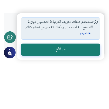
هل انتفعت بهذا المحتوى؟
نستخدم ملفات تعريف الارتباط لتحسين تجربة
التصفح الخاصة بك. يمكنك تخصيص تفضيلاتك.
تخصيص
نعم
لا
موافق
عن الكاتب
مسعود صبري
لديه 229 مقالة
باحث في الموسوعة الفقهية الكويتية ومحاضر بكلية الشريعة
جامعة الكويت