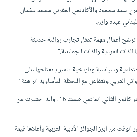
مصري سيد محمود والأكاديمي المغربي محمد مشيال
بناني عبده وازن.
 ترشح أعمال مهمة تمثل تجارب روائية حديثة
لذات الفردية والذات الجماعية.”
اعية وسياسية وتاريخية تتميز بانفتاحها على
ي العربي وتتفاعل مع اللحظة المأساوية الراهنة.”
وكانت القائمة الطويلة للجائزة والتي أعلنت في يناير كانون الثاني الماضي ضمت 16 رواية اختيرت من
لوقت من أبرز الجوائز الأدبية العربية وأعلاها قيمة