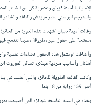
الإماراتية أمينة ذيبان وعضوية كل من الشاعر ال
والمترجم البوسني منير مويتش والناقد والشاعر الل
وقالت أمينة ذيبان “شهدت هذه الدورة من الجائزة
منفتحة على حقول غير مطروقة مسبقا تندمج فيها ا
وأضافت “وتشمل هذه الحقول فضاءات نفسية واجتم
أشكال وأساليب سردية مبتكرة تسائل الموروث الروائ
أصل 159 رواية من 18 بلدا.
وهذه هي السنة التاسعة للجائزة التي أصبحت بمرور ا