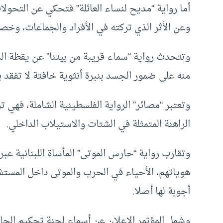
أما رواية “مديح لنساء العائلة” فتحكي عن التحولا
وعن الأثر الذي تركته في الأفراد والجماعات، وخصو
وتتحدث رواية “سماء قريبة من بيتنا” عن يقظة ال
منه على ضمور الجسد بنبرة أنثوية خافتة لا تفقد 
وتعتبر “مصائر” الرواية الفلسطينية الشاملة، فهي ت
الراهنة المتمثلة في الشتات والاستيلاب الداخلي.
وتقارب رواية “حارس الموتى” المأساة اللبنانية ع
هوياتهم، الأحياء في الحرب والموتى داخل المستش
أجوبة لها أصلا.
وشمل المؤتمر الإعلان عن أسماء لجنة تحكيم الجائز