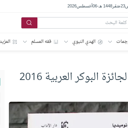
س
23
صَفَر
1448 هـ
-
06
أغسطس
2026
جمات
الهدي النبوي
فقه المسلم
المزيد
ئزة البوكر العربية 2016