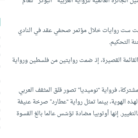
الجائزة العالمية للرواية العربية ” البوكر ” للعام
 ضمت ست روايات خلال مؤتمر صحفي عقد في النادي
ة التحكيم.
القائمة القصيرة، إذ ضمت روايتين من فلسطين ورواية
ركة، فرواية “نوميديا” تصور قلق المثقف العربي
هذه الهوية، بينما تمثل رواية “عطارد” صرخة عنيفة
تغيير. إنها أوتوبيا مضادة تؤسّس عالما بالغ القسوة