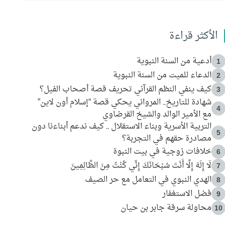
الأكثر قراءة
أدعية من السنة النبوية
1
الدعاء للميت من السنة النبوية
2
كيف ينفي النظم القرآني تحريف قصة أصحاب الفيل؟
3
شهادة للتاريخ.. المرواني يحكي قصة “إسلام أون لاين”
4
مع الأمير الوالد والشيخ القرضاوي
التربية الأسرية وبناء الاستقلال .. كيف ندعم أبناءنا دون
5
مصادرة حقهم في التجربة؟
خلافات زوجية في بيت النبوة
6
لَا إِلَهَ إِلَّا أَنْتَ سُبْحَانَكَ إِنِّي كُنْتُ مِنَ الظَّالِمِينَ
7
الهدي النبوي في التعامل مع حر الصيف
8
فضل الاستغفار
9
محاولة سرقة جابر بن حيان
10