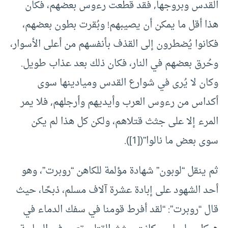
القدس وبروجها, فقد قُطعت رءوس بعضهم، فكان
هذا أقل ما يمكن أن يصيبهم! وبُقرت بطون بعضهم،
فكانوا يُضطرون إلى القذف بأنفسهم من أعلى الأسوار،
وحُرق بعضهم في النار، فكان ذلك بعد عذاب طويل.
وكان لا يُرى في شوارع القدس وميادينها سوى
أكداس من رءوس العرب وأيديهم وأرجلهم, فلا يمر
المرء إلا على جثث قتلاهم، ولكن كل هذا لم يكن
سوى بعض ما نالوا”([1]).
ثم ينقل “لوبون” شهادة مؤلمة للكاهن “روبرت”، وهو
أحد الشهود على إبادة عشرة آلاف مسلم، ذبحًا، حيث
قال “روبرت”: “لقد أفرط قومنا في سفك الدماء في