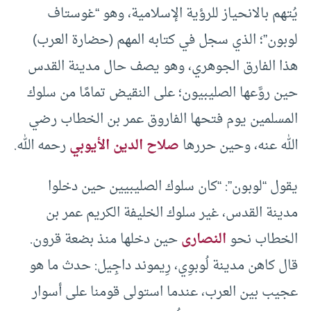
يُتهم بالانحياز للرؤية الإسلامية، وهو “غوستاف
لوبون”؛ الذي سجل في كتابه المهم (حضارة العرب)
هذا الفارق الجوهري، وهو يصف حال مدينة القدس
حين روَّعها الصليبيون؛ على النقيض تمامًا من سلوك
المسلمين يوم فتحها الفاروق عمر بن الخطاب رضي
الله عنه، وحين حررها
صلاح الدين الأيوبي
رحمه الله.
يقول “لوبون”: “كان سلوك الصليبيين حين دخلوا
مدينة القدس، غير سلوك الخليفة الكريم عمر بن
الخطاب نحو
النصارى
حين دخلها منذ بضعة قرون.
قال كاهن مدينة لُوبوِي، رِيموند داجِيل: حدث ما هو
عجيب بين العرب، عندما استولى قومنا على أسوار