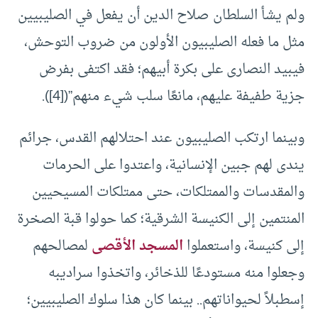
ولم يشأ السلطان صلاح الدين أن يفعل في الصليبيين
مثل ما فعله الصليبيون الأولون من ضروب التوحش،
فيبيد النصارى على بكرة أبيهم؛ فقد اكتفى بفرض
جزية طفيفة عليهم، مانعًا سلب شيء منهم”(
[4]
).
وبينما ارتكب الصليبيون عند احتلالهم القدس، جرائم
يندى لهم جبين الإنسانية، واعتدوا على الحرمات
والمقدسات والممتلكات، حتى ممتلكات المسيحيين
المنتمين إلى الكنيسة الشرقية؛ كما حولوا قبة الصخرة
إلى كنيسة، واستعملوا
المسجد الأقصى
لمصالحهم
وجعلوا منه مستودعًا للذخائر، واتخذوا سراديبه
إسطبلاً لحيواناتهم.. بينما كان هذا سلوك الصليبيين؛