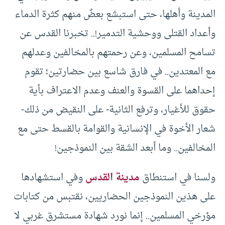
المدينة وأهلها، حتى استبشع بعضٌ منهم كثرة الدماء
وأعداد القتلى ووحشية التدمير!.. تخبرنا القدس عن
تسامح المسلمين، وعن رحمتهم بالمخالفين وعدلهم
مع المعتدين.. في فارق شاسع بين حضارتين؛ تقوم
إحداهما على القسوة والعنف وعدم الاعتراف بأية
حقوق للأغيار، وترفع الثانية- على النقيض من ذلك-
شعار الأخوة في الإنسانية والقوامة بالقسط حتى مع
المخالفين.. وما أبعد الشقة بين النموذجين!
ولسنا في استنطاق
مدينة القدس
وفي استشهادها
على هذين النموذجين الحضاريين، نقتبس من كتابات
مؤرخي المسلمين.. إنما نورد شهادة مستشرق غربي لا