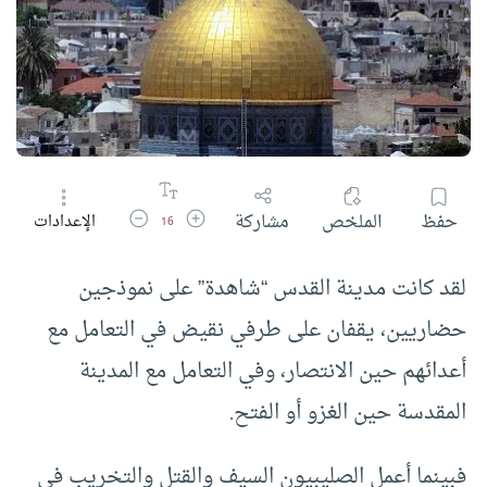
زيادة حجم الخط
تقليل حجم الخط
حفظ
الملخص
مشاركة
الإعدادات
16
لقد كانت مدينة القدس “شاهدة” على نموذجين
حضاريين، يقفان على طرفي نقيض في التعامل مع
أعدائهم حين الانتصار، وفي التعامل مع المدينة
المقدسة حين الغزو أو الفتح.
فبينما أعمل الصليبيون السيف والقتل والتخريب في