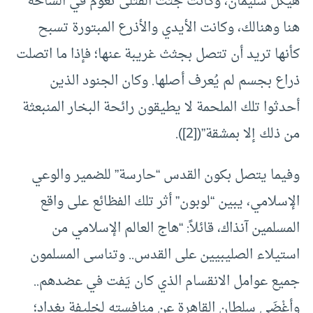
هيكل سليمان، وكانت جثث القتلى تعوم في الساحة
هنا وهنالك، وكانت الأيدي والأذرع المبتورة تسبح
كأنها تريد أن تتصل بجثث غريبة عنها؛ فإذا ما اتصلت
ذراع بجسم لم يُعرف أصلها. وكان الجنود الذين
أحدثوا تلك الملحمة لا يطيقون رائحة البخار المنبعثة
من ذلك إلا بمشقة”(
[2]
).
وفيما يتصل بكون القدس “حارسة” للضمير والوعي
الإسلامي، يبين “لوبون” أثر تلك الفظائع على واقع
المسلمين آنذاك، قائلاً: “هاج العالم الإسلامي من
استيلاء الصليبيين على القدس.. وتناسى المسلمون
جميع عوامل الانقسام الذي كان يَفت في عضدهم..
وأغْضَى سلطان القاهرة عن منافسته لخليفة بغداد؛