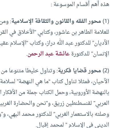
هذه أهم أقسام الموسوعة :
(1)
محور الفقه والقانون والثقافة الإسلامية
: ومن
للعلامة الطاهر بن عاشور، وكتابي “الأخلاق في الق
الأديان” للدكتور عبد الله دراز، وكتاب “الإسلام 
الإنسان” للدكتورة
عائشة عبد الرحمن
.
(2)
محور قضايا فكرية
: وتناول خليطا متنوعا من 
الأحيان، فمثلا تناول كتاب “ما هي النهضة” لسلا
بالنهضة الأوروبية، وحمل الكتاب جملة من الأفكار 
العربي” لقنسطنطين زريق، و”نحن والحضارة الغربية”
وصلته بالاستعمار الغربي” للدكتور محمد البهي، و”و
الديني في الإسلام ” لمحمد إقبال.