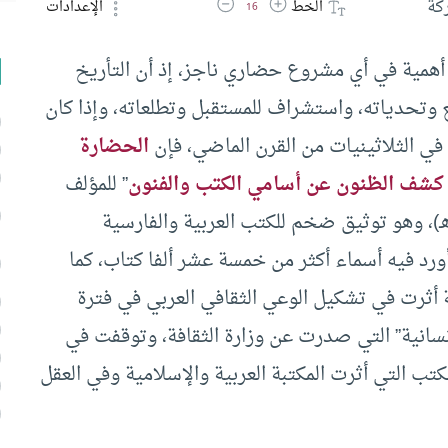
زيادة حجم الخط
تقليل حجم الخط
كة
الخط
الإعدادات
16
 أهمية في أي مشروع حضاري ناجز، إذ أن التأريخ
ع وتحدياته، واستشراف للمستقبل وتطلعاته، وإذا كان
 في الثلاثينيات من القرن الماضي، فإن
الحضارة
كشف الظنون عن أسامي الكتب والفنون
” للمؤلف
لعثماني الشهير ب”حاجي خليفة” (المتوفى: 1067هـ)، وهو توثيق ضخم للكتب العربية والفارسية
ورد فيه أسماء أكثر من خمسة عشر ألفا كتاب، كما
ة أثرت في تشكيل الوعي الثقافي العربي في فترة
نسانية” التي صدرت عن وزارة الثقافة، وتوقفت في
أهم الكتب التي أثرت المكتبة العربية والإسلامية وفي العقل