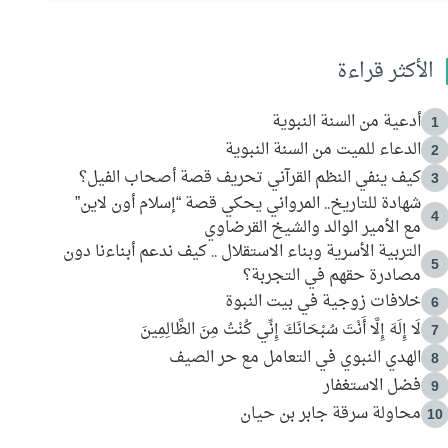
الأكثر قراءة
أدعية من السنة النبوية
1
الدعاء للميت من السنة النبوية
2
كيف ينفي النظم القرآني تحريف قصة أصحاب الفيل؟
3
شهادة للتاريخ.. المرواني يحكي قصة “إسلام أون لاين”
4
مع الأمير الوالد والشيخ القرضاوي
التربية الأسرية وبناء الاستقلال .. كيف ندعم أبناءنا دون
5
مصادرة حقهم في التجربة؟
خلافات زوجية في بيت النبوة
6
لَا إِلَهَ إِلَّا أَنْتَ سُبْحَانَكَ إِنِّي كُنْتُ مِنَ الظَّالِمِينَ
7
الهدي النبوي في التعامل مع حر الصيف
8
فضل الاستغفار
9
محاولة سرقة جابر بن حيان
10