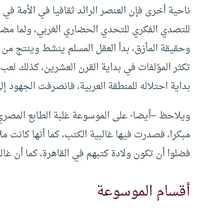
ناحية أخرى فإن العنصر الرائد ثقافيا في الأمة في 
للتصدي الفكري للتحدي الحضاري الغربي، ولما مضت
وحقيقة المأزق، بدأ العقل المسلم ينشط وينتج من ا
تكثر المؤلفات في بداية القرن العشرين، كذلك لعب 
بداية احتلاله للمنطقة العربية، فانصرفت الجهود إ
ويلاحظ –أيضا- على الموسوعة غلبة الطابع المصري
مبكرا، فصدرت فيها غالبية الكتب، كما أنها كانت مل
فضلوا أن تكون ولادة كتبهم في القاهرة، كما أن غال
أقسام الموسوعة