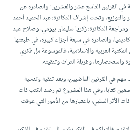
 في القرنين التاسع عشر والعشرين” والصادرة عن
نشر والتوزيع، وتحت إشراف الدكاترة: عبد الحميد أحمد
ومراجعة الدكاترة: زكريا سليمان بيومي، وصلاح عبد
ركة (25) مفكرا وباحثا وأكاديميا، والصادرة في سبعة أجزاء كبيرة، في طبعتها
راغا في المكتبة العربية والإسلامية، فالموسوعة مل فكري
 واستحضارها، وغربلة التراث وتنقيته.
مهم في القرنين الماضيين، وبعد تنقية وتنحية
تسعين كتابا، وفي هذا المشروع تم رصد الكتب ذات
ات الأثر السلبي، باعتبارها من الأمور التي عوقت
لتقدم، فالتراكم في الفكر يؤدي إلى تقدم في الفكر،