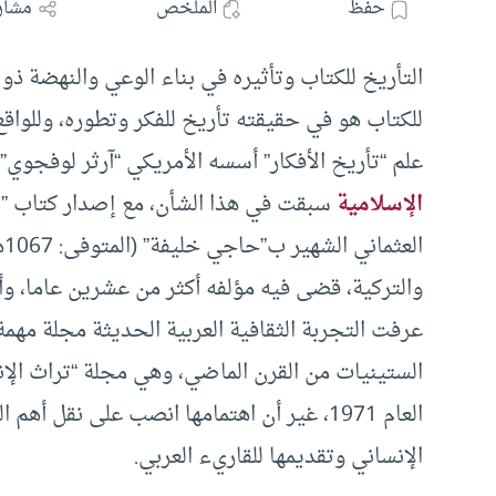
حفظ
الملخص
مشار
التأريخ للكتاب وتأثيره في بناء الوعي والنهضة ذو
للكتاب هو في حقيقته تأريخ للفكر وتطوره، وللواق
علم “تأريخ الأفكار” أسسه الأمريكي “آرثر لوفجوي”
الإسلامية
سبقت في هذا الشأن، مع إصدار كتاب ”
ا
والتركية، قضى فيه مؤلفه أكثر من عشرين عاما، وأ
عرفت التجربة الثقافية العربية الحديثة مجلة مهم
الستينيات من القرن الماضي، وهي مجلة “تراث الإ
العام 1971، غير أن اهتمامها انصب على نقل 
الإنساني وتقديمها للقاريء العربي.