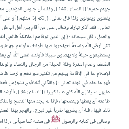
جهنم جميعا } [ النساء : 140 ] .
وذلك أن جلوس المؤمنين معهم
يفعلون ويقولون ولذا قال تعالى : { إنكم إذا مثلهم } أو عل
تعالى .
فقد أنكر تبارك وتعالى على من أقام بين أهل الباطل 
والعدل ، قال سبحانه : { إن الذين توفاهم الملائكةُ ظالمي أن
تكن أرضُ الله واسعةً فتهاجروا فيها فأولئك مأواهم جهنمُ و
الضعف وعدم القدرة وقلة الحيلة من الرجال والنساء والولدان
الإسلام لما في الإقامة بينهم من تكثير سوادهم والرضا ظاهرا
فهو ما جاء في قوله تعالى : { واللآتي تََخَافون نشوزهن
عليهن سبيلا إن الله كان عليا كبيرا } [ النساء : 34 ] .
فأرشد ال
طاعته أن يعظها وينصحها ، فإذا لم يجد معها النصح والتذك
ذلك فيها ، فلهُ أن يضربها ضرباً غير مُبرح .
والهجر بهذا المعن
ﷺ
وتعالى في كتابه والرسول
في سنته كما سيأتي ، إذا ا