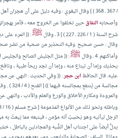
/ 367 ـ 368 ) ] وقال البغوي : وفيه دليل على أن هجران أهل البدع على التأبيد ، وكان رسول الله
وأصحابه
النفاق
حين تخلفوا عن الخروج معه ، فأمر بهجرانهم إ
ﷺ
شرح السنة ( 1 / 226 ـ 227 ) ]
3 ـ وقال
: (( المرء على د
وقال : حسن صحيح .وفيه التحذير من صحبة من تضر صحبته
ﷺ
وأماكنهم.
4 ـ وقال
: (( مثل الجليسُ الصالح والجليس ال
يحذيك وإما أن تبتاع منه ، وإما أن تجد ريحاً طيبة ، ونافخ ال
عليه.
قال الحافظ
ابن حجر
: (( وفي الحديث : النهي عن مجا
مجالسة من يُنتفع بمجالسته فيهما )) [ الفتح ( 4 / 324 ) .
وقا
والمروءة ومكارم الأخلاق والورع والعلم والأدب ، والنهي ع
وباطله ونحو ذلك من الأنواع المذمومة [ شرح مسلم ( 16 / 178 ) ]
الرجل ليأتيه وهو يَحسِبُ أنه مؤمن ، فيتبعه مما يَبعثُ به 
يدلُّ أيضاً على اجتناب أهل الشُّبه والمجادلين بالباطل ، خ
ومازال السلف : الصحابة والتابعون ومن بعدهم يهجرون من 