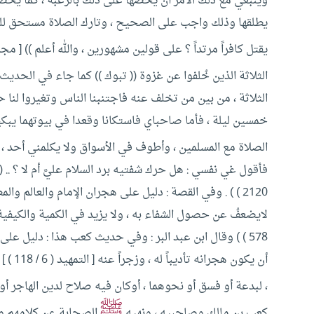
وينبغي مع ذلك الأمر أن يحضها على ذلك بالرغبة ، كما يحضه
يطلقها وذلك واجب على الصحيح ، وتارك الصلاة مستحق للعقو
يقتل كافراً مرتداً ؟
على قولين مشهورين ، والله أعلم )) [ مجموع الفتاوى ( 
الثلاثة الذين خُلفوا عن غزوة (( تبوك )) كما جاء في الحديث
الثلاثة ، من بين من تخلف عنه فاجتنبنا الناس وتغيروا لنا
خمسين ليلة ، فأما صاحباي فاستكانا وقعدا في بيوتهما يبكيا
الصلاة مع المسلمين ، وأطوف في الأسواق ولا يكلمني أحد ، 
2120 ) ) .
وفي القصة : دليل على هجران الإمام والعالم والمط
لايضعفُ عن حصول الشفاء به ، ولا يزيد في الكمية والكيفية عليه
578 ) )
وقال ابن عبد البر : وفي حديث كعب هذا : دليل على أن
أن يكو
، لبدعة أو فسق أو نحوهما ، أوكان فيه صلاح لدين الهاجر 
ﷺ
كعب بن مالك وصاحبيه ، ونهيه