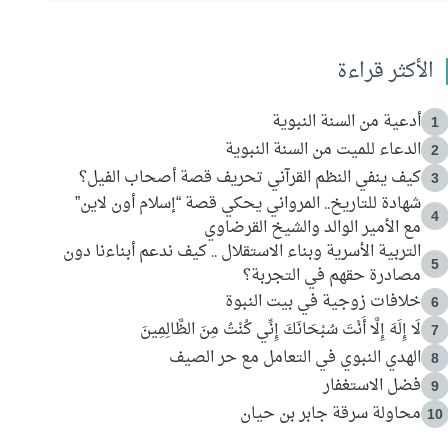
الأكثر قراءة
أدعية من السنة النبوية
1
الدعاء للميت من السنة النبوية
2
كيف ينفي النظم القرآني تحريف قصة أصحاب الفيل؟
3
شهادة للتاريخ.. المرواني يحكي قصة “إسلام أون لاين”
4
مع الأمير الوالد والشيخ القرضاوي
التربية الأسرية وبناء الاستقلال .. كيف ندعم أبناءنا دون
5
مصادرة حقهم في التجربة؟
خلافات زوجية في بيت النبوة
6
لَا إِلَهَ إِلَّا أَنْتَ سُبْحَانَكَ إِنِّي كُنْتُ مِنَ الظَّالِمِينَ
7
الهدي النبوي في التعامل مع حر الصيف
8
فضل الاستغفار
9
محاولة سرقة جابر بن حيان
10