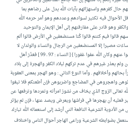
 حال كفرهم واستهزائهم بآيات الله يدل على رضاهم بما
ى أقل الأحوال فيه تكثير لسوادهم وعددهم وهو أمر حرمه الله
والكفر وهو قادر على مفارقتهم إلى أهل الإيمان والتوحيد
فسهم قالوا فيم كنتم قالوا كُنا مستضعفين في الأرض قالوا ألم
ساءَت مصيرا إلا المستضعفين من الرجال والنساء والولدان لا
يستطيعون حيلةً ولا يهتدون سبيلا فأولئك عَسَى الله أن يعفوا عنهم وكان الله عفوا غفورا } [ النساء : 97 ـ 99 ] فعَذَرَ أهل
 ولم يعذر غيرهم في عدم تركهم لبلاد الكفر والهجرة إلى بلاد
ً بحالهم وأخلاقهم .
وأما النوع الثاني : وهو الهجر بمعنى العقوبة
 فعظوهن واهجروهن في المضاجع واضربوهن فإن أطعنكم فلا تبغوا
له تعالى الزوج الذي يخاف من نشوز امرأته وتمردها وترفعها عن
ير فعليه أن يهجرها في فراشها ويعرض ويصد عنها ، فإن لم يؤثر
ى من الأدوية الشرعية النافعة التي أرشد إلى استعماله الله تبارك
ستعمل بضوابطه الشرعية وراعى الهاجر أحوال الناس واختلاف