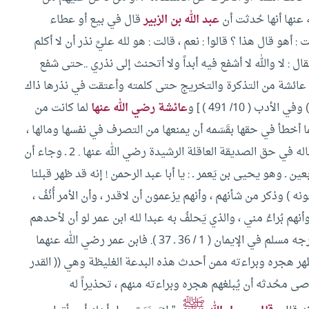
عبد الله بن الزبير
قال في بيع أو عطاء
: أهو قال هذا ؟ قالوا : نعم ، قالت : هو لله عليَّ نذر أن لا أكلم
فقال : لا والله لا أشفع فيه أبداً ولا أتحنث إلى نذري ..حتى شفع
 عائشة من التذكرة والتخريج حتى كلمته وأعتقت في نذرها ذاك
عائشة رضي الله عنها
لما كانت من
ما أخطأ في حقها بقَسَمه أن يمنعها من التصرف في نفسها ومالها ،
قاله في حق الصديقة العاقلة الرشيدة رضي الله عنها .
2 ـ وجاء أن
ين ـ وهو يحيى بن يَعمر ـ : يا أبا عبد الرحمن ! إنه قد ظهر قبلنا
نه ) وذكر من شأنهم ، وأنهم يزعمون أن لاقدر ، وأن الأمر أُنُفُ ،
أنهم بُراءُ مني ، والذي يَحلفُ به عبدا لله ابن عمر لو أن لأحدهم
ي الإيمان ( 1 / 36 ـ 37 ).
فابن عمر رضي الله عنهما
ظهر هجره وبراءته ممن أحدث هذه البدعة الغليظة وهي (( القدر
صى محُدثه أن يُبلغهم هجره وبراءته منهم ، تحذيراً له
ﷺ