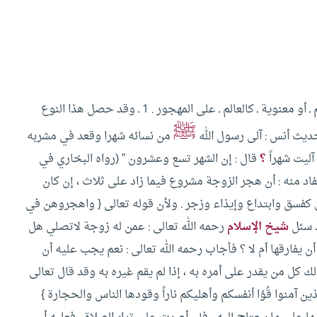
أو معنوية ـ كالعالم ـ على المهجور .
1 ـ وقد حصل هذا النوع
ﷺ
حديث أنس :
آلى رسول الله
من نسائه شهرا وقعد في مشربه
آليت شهراً
؟
قال : إن الشهر تسع وعشرون ” (رواه البخاري في
اد منه :
أن هجر الزوجة مشروع فيما زاد على ثلاث ، إن كان
ي كفسق وابتداع وإيذاء وزجر .
ولأن قوله تعالى { واهجروهن في
 سئل
شيخ الإسلام
رحمه الله تعالى : عمن له زوجة لاتصلي هل
 يفارقها أم لا ؟
فأجاب رحمه الله تعالى : نعم يجب عليه أن
ك كل من يقدر على أمره به ، إذا لم يقم غيره به وقد قال تعالى
لذين آمنوا قُوُا أنفسكم وأهليكم ناراً وقودها الناس والحجارة }