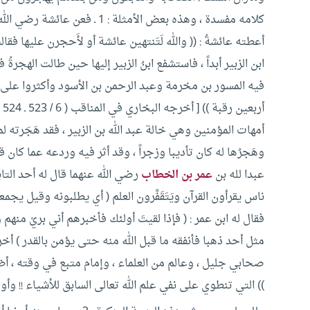
كلامه مفسدة ، وهذه بعض الأمثلة :
1 ـ فعن عائشة رضي الله عنها أنها حُدثت أن
أعطته عائشةُ : (( والله لَتَنتهين عائشة أو لأَحجرن عليها فقالت 
ابن الزبير أبداً ، فاستشفع ابنُ الزبير إليها حين طالت الهجرةُ 
فيه المسور بن مخرمة وعبد الرحمن بن الأسود وأكثروا على
أربعين رقبة )) [ أخرجه البخاري في المناقب ( 6 / 523 ـ 524 ) وفي الأدب ( 10/ 491 ) ] و
أمهات المؤمنين وهي خالة عبد الله بن الزبير ، فقد هَجَرته ل
وهَجرُها له كان تأديبا وزجراً ، وقد أثر فيه وردعه عما كان 
عبدا لله بن
عمر بن الخطاب
رضي الله عنهما قال له أحد التابع
ناس يقرأون القرآن ويَتَقَفَّرون العلم ( أي يطلبونه وقيل يجمعو
فقال له ابن عمر : ( فإذا لقيتَ أولئك فأخبرهم أني بريْ منهم و
مثل أحد ذهبا فأنفقه ما قبل الله منه حتى يؤمن بالقدر ) أخرجه مسلم ف
صحابي جليل ، وعالم من العلماء ، وإمام متبع في وقته ، أ
)) التي تنطوي على نفي علم الله تعالى السابق للأشياء !! وأو