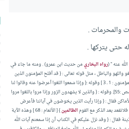
ات والمحرمات .
له حتى يتركها .
الله عنه ” (
رواه البخاري
من حديث ابن عمرو) .
ومنه ما جاء في
واللهو والباطل ، مثل قوله تعالى : { قد أفلح المؤمنون الذين
: 1 ـ 3 ]
وقوله :{ وإذا سَمعوا اللغوا أعرضوا عنه وقالوا لنا
:55].
وقوله : { والذين لا يشهدون الزور وإذا مروا باللغوا مروا
أماكن فقال : { وإذا رأيت الذين يخوضون في آياتنا فأعرض
اتقعد بعد الذكر مع القوم
الظالمين
} [ الأنعام : 68 ]
وهذه الآية
ينة فقال : { وقد نزل عليكم في الكتاب أن إذا سمعتم آيات الله
ث غيره إنكم إذا مثلهم إن الله جامعُ المنافقين والكافرين في