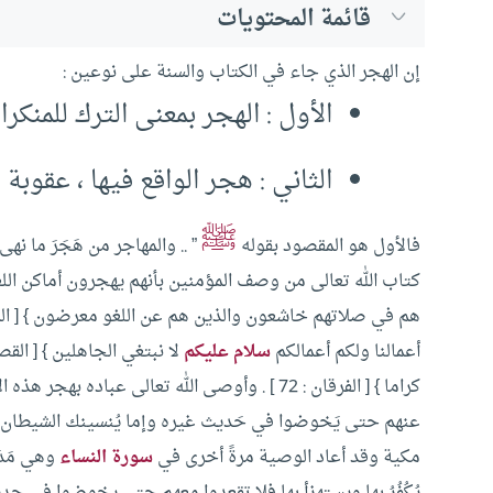
قائمة المحتويات
إن الهجر الذي جاء في الكتاب والسنة على نوعين :
الأول : الهجر بمعنى الترك للمنكر
الثاني : هجر الواقع فيها ، عقوبة 
ﷺ
فالأول هو المقصود بقوله
” .. والمهاجر من هَجَرَ ما نهى 
كتاب الله تعالى من وصف المؤمنين بأنهم يهجرون أماكن اللغو 
هم في صلاتهم خاشعون والذين هم عن اللغو معرضون } [ المؤمنون 
أعمالنا ولكم أعمالكم
سلام عليكم
لا نبتغي الجاهلين } [ القصص 
كراما } [ الفرقان : 72 ] .
وأوصى الله تعالى عباده بهجر هذه ال
عنهم حتى يَخوضوا في حَديث غيره وإما يُنسينك الشيطان فل
مكية وقد أعاد الوصية مرةً أخرى في
سورة النساء
وهي مَدَ
يُكُفُرُ بها ويستهزأ بها فلا تقعدوا معهم حتى يخوضوا في حدي