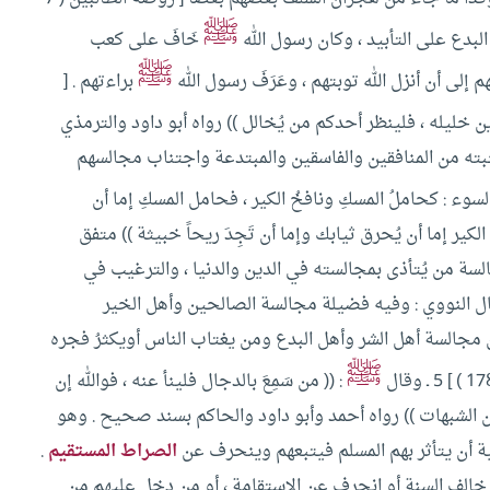
ﷺ
خَافَ على كعب
ﷺ
لى أن أنزل الله توبتهم ، وعَرَفَ رسول الله
براءتهم . [
ين خليله ، فلينظر أحدكم من يُخالل )) رواه أبو داود والترمذي
 من المنافقين والفاسقين والمبتدعة واجتناب مجالسهم
سوء : كحاملُ المسكِ ونافخُ الكير ، فحامل المسكِ إما أن
كير إما أن يُحرق ثيابك وإما أن تَجِدَ ريحاً خبيثة )) متفق
لسة من يُتأذى بمجالسته في الدين والدنيا ، والترغيب في
ل النووي : وفيه فضيلة مجالسة الصالحين وأهل الخير
ن مجالسة أهل الشر وأهل البدع ومن يغتاب الناس أويكثرُ فجره
ﷺ
5 ـ وقال
: (( من سَمِعَ بالدجال فلينأ عنه ، فوالله إن
من الشبهات )) رواه أحمد وأبو داود والحاكم بسند صحيح .
وهو
شية أن يتأثر بهم المسلم فيتبعهم وينحرف عن
الصراط المستقيم
.
خالف السنة أو انحرف عن الاستقامة ، أو من دخل عليهم من