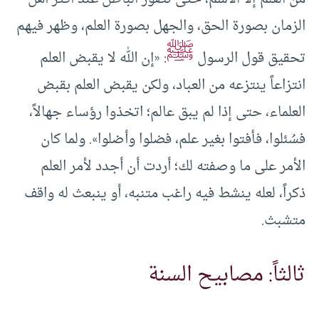
الزمان بصورة الحق، والجهل بصورة العلم، وظهر فيهم
ﷺ
تحقيق قول الرسول
: «إن الله لا يقبض العلم
انتزاعاً ينتزعه من العباد، ولكن يقبض العلم بقبض
العلماء، حتى إذا لم يبق عالم؛ اتخذوا رؤساء جهالاً،
فسُئلوا، فأفتوا بغير علم، فضلوا وأضلوا». ولما كان
الأمر على ما وصفته لك؛ أردت أن أجدد لأمر العلم
ذكراً، لعله ينشط فيه راغب متنبه، أو ينبعث له واقف
متشبث.
ثالثاً: مصابيح السنة