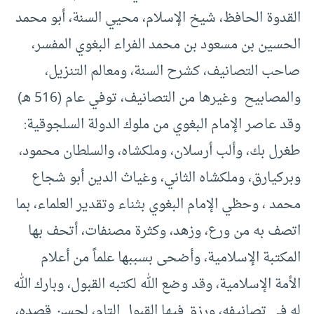
القدوة الحافظ، شيخ الإسلام، محيي السنة، أبو محمد
الحسين بن مسعود بن محمد الفراء البغوي المفسر،
صاحب التصانيف، كشرح السنة، ومعالم التنزيل،
والمصابيح وغيرها من التصانيف، توفي عام (516 هـ)
وقد عاصر الإمام البغوي من ملوك الدولة السلجوقية:
طغرل بك، وألب أرسلان، وملكشاه، والسلطان محمود،
وبركيارق، وملكشاه الثاني، وغياث الدين أبو شجاع
محمد ، وحظي الإمام البغوي بثناء وتقدير العلماء، بما
اتصف به من ورع، وزهد، وكثرة مصنفات، أتحف بها
المكتبة الإسلامية، وأضحى بسببها علماً من أعلام
الأمة الإسلامية، وقد وضع الله لكتبه القبول، وبارك الله
له في تصانيفه، ورزق فيها القبول التام، لحسن قصده،