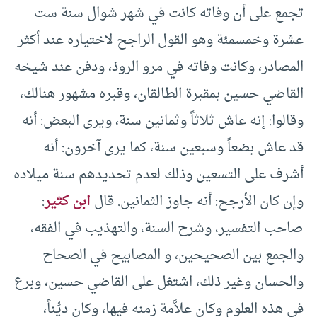
تجمع على أن وفاته كانت في شهر شوال سنة ست
عشرة وخمسمئة وهو القول الراجح لاختياره عند أكثر
المصادر، وكانت وفاته في مرو الروذ، ودفن عند شيخه
القاضي حسين بمقبرة الطالقان، وقبره مشهور هنالك،
وقالوا: إنه عاش ثلاثاً وثمانين سنة، ويرى البعض: أنه
قد عاش بضعاً وسبعين سنة، كما يرى آخرون: أنه
أشرف على التسعين وذلك لعدم تحديدهم سنة ميلاده
وإن كان الأرجح: أنه جاوز الثمانين. قال
ابن كثير
:
صاحب التفسير، وشرح السنة، والتهذيب في الفقه،
والجمع بين الصحيحين، و المصابيح في الصحاح
والحسان وغير ذلك، اشتغل على القاضي حسين، وبرع
في هذه العلوم وكان علاَّمة زمنه فيها، وكان ديِّناً،