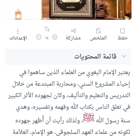
زيادة حجم الخط
تقليل حجم الخط
حفظ
الملخص
مشاركة
الإعدادات
16
قائمة المحتويات
يعتبر الإمام البغوي من العلماء الذين ساهموا في
إحياء المشروع السني، ومحاربة المبتدعة من خلال
التدريس والتعليم والتأليف، وكان لجهوده الأثر الكبير
في تعلق الناس بكتاب الله وفهمه وتفسيره، وهدي
ﷺ
سنة رسول الله
، ولذلك رأيت أن أُظهر جهوده
لكونه من علماء العهد السلجوقي، هو الإمام، العلاّمة