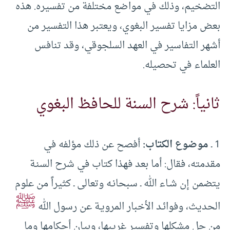
التضخيم، وذلك في مواضع مختلفة من تفسيره. هذه
بعض مزايا تفسير البغوي، ويعتبر هذا التفسير من
أشهر التفاسير في العهد السلجوقي، وقد تنافس
العلماء في تحصيله.
ثانياً: شرح السنة للحافظ البغوي
1 ـ
موضوع الكتاب:
أفصح عن ذلك مؤلفه في
مقدمته، فقال: أما بعد فهذا كتاب في شرح السنـة
يتضمن إن شـاء الله ـ سبحانـه وتعالى ـ كثيراً من علوم
ﷺ
الحديث، وفوائـد الأخبار المرويـة عن رسول الله
من حل مشكلها وتفسير غريبها، وبيان أحكامها وما