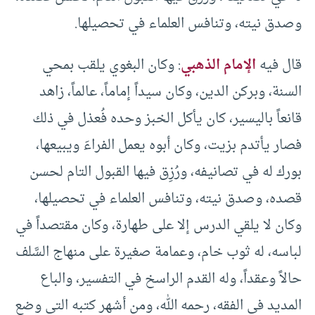
وصدق نيته، وتنافس العلماء في تحصيلها.
قال فيه
الإمام الذهبي
: وكان البغوي يلقب بمحي
السنة، وبركن الدين، وكان سيداً إماماً، عالماً، زاهد
قانعاً باليسير، كان يأكل الخبز وحده فُعذل في ذلك
فصار يأتدم بزيت، وكان أبوه يعمل الفراءَ ويبيعها،
بورك له في تصانيفه، ورُزِق فيها القبول التام لحسن
قصده، وصدق نيته، وتنافس العلماء في تحصيلها،
وكان لا يلقي الدرس إلا على طهارة، وكان مقتصداً في
لباسه، له ثوب خام، وعمامة صغيرة على منهاج السَّلف
حالاً وعقداً، وله القدم الراسخ في التفسير، والباع
المديد في الفقه، رحمه الله، ومن أشهر كتبه التي وضع