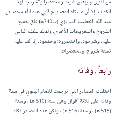
من اثنين وأربعين شرحاً ومختصراً وتخريجاً لهذا
الكتاب، إلا أن مشكاة المصابيح لأبي عبد الله محمد بن
عبد الله الخطيب التبريزي (ت740هـ) فاق جميع
الشروح والتخريجات الأخرى، ولذلك عكف الناس
عليه، وشرحوه، واختصروه؛ وخدموه، إذ ألف عليه
تسعة شروح، ومختصرات.
رابعاً ـ وفاته
اختلفت المصادر التي ترجمت للإمام البغوي في سنة
وفاته على ثلاثة أقوال وهي سنة (510 هـ) ، وسنة
(515 هـ) ، وسنة (516 هـ) ، ولكن هذه المصادر تكاد