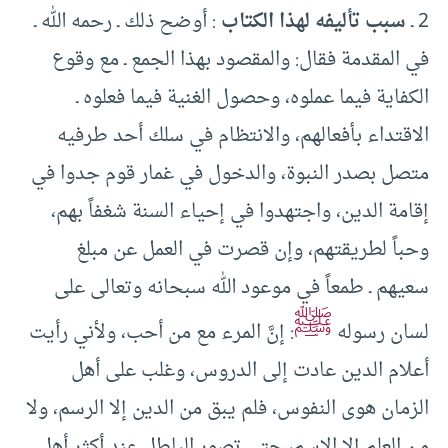
2 ـ
سبب تأليفه لهذا الكتاب
: أوضح ذلك ـ رحمه الله ـ
في المقدمة فقال: والمقصود بهذا الجمع ـ مع وقوع
الكفاية فيما عملوه، وحصول الغنية فيما فعلوه ـ
الاقتداء بأفعالهم، والانتظام في سلك أحد طرفيه
متصل بصدر النبوة، والدخول في غمار قوم جدوا في
إقامة الدين، واجتهدوا في إحياء السنة شغفاً بهم،
وحباً لطريقتهم، وإن قصرت في العمل عن مبلغ
سعيهم ـ طمعاً في موعود الله سبحانه وتعالى على
ﷺ
لسان رسوله
: إنَّ المرء مع من أحب، ولأني رأيت
أعلام الدين عادت إلى الدروس، وغلب على أهل
الزمان هوى النفوس، فلم يبق من الدين إلا الرسم، ولا
من العلم إلا الاسم، حتى تصور الباطل عند أكثر أهل