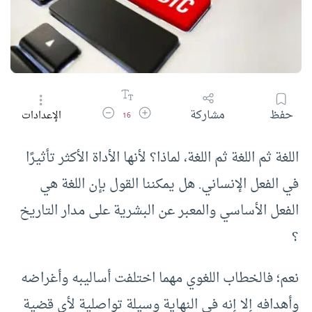
زيادة حجم الخط
تقليل حجم الخط
حفظ
مشاركة
الإعدادات
16
اللغة ثم اللغة ثم اللغة، لماذا؟ لأنها الأداة الأكثر تأثيرًا
في الفعل الإنساني. هل يمكننا القول بإن اللغة هي
الفعل الأساسي والمعبر عن البشرية على مدار التاريخ
؟
نعم؛ فالخطاب اللغوي مهما اختلفت أساليبه وأغراضه
وأهدافه إلا إنه في النهاية وسيلة تواصلية لأي قضية