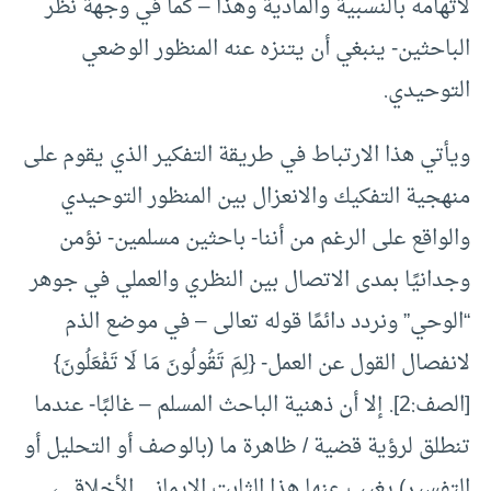
لاتهامه بالنسبية والمادية وهذا – كما في وجهة نظر
الباحثين- ينبغي أن يتنزه عنه المنظور الوضعي
التوحيدي.
ويأتي هذا الارتباط في طريقة التفكير الذي يقوم على
منهجية التفكيك والانعزال بين المنظور التوحيدي
والواقع على الرغم من أننا- باحثين مسلمين- نؤمن
وجدانيًا بمدى الاتصال بين النظري والعملي في جوهر
“الوحي” ونردد دائمًا قوله تعالى – في موضع الذم
لانفصال القول عن العمل- {لِمَ تَقُولُونَ مَا لَا تَفْعَلُونَ}
[الصف:2]. إلا أن ذهنية الباحث المسلم – غالبًا- عندما
تنطلق لرؤية قضية / ظاهرة ما (بالوصف أو التحليل أو
التفسير) يغيب عنها هذا الثابت الإيماني الأخلاقي،