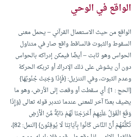
الواقع في الوحي
الواقع من حيث الاستعمال القرآني – يحمل معنى
السقوط والثبوت فالساقط واقع صار في متناول
الحواس وهو ثابت – أيضًا فيمكن إدراكه بالحواس
دون أن يشوش على ذلك الإدراك أو تربكه الحركة
وعدم الثبوت، وفي التنزيل: {فَإِذَا وَجَبَتْ جُنُوبُهَا}
[الحج : 1]: أي سقطت أو وقعت إلى الأرض، وهو ما
يضيف بعدًا آخر للمعنى عندما نتدبر قوله تعالى {وَإِذَا
وَقَعَ الْقَوْلُ عَلَيْهِمْ أَخْرَجْنَا لَهُمْ دَابَّةً مِّنَ الْأَرْضِ
تُكَلِّمُهُمْ أَنَّ النَّاسَ كَانُوا بِآيَاتِنَا لَا يُوقِنُونَ} [النمل: 82]،