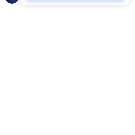
عن الكاتب
حسان عبد الله
لديه 98 مقالة
باحث وأكاديمي مصري بجامعة دمياط
بعض أعماله
المسلمون والحاجة إلى الدراسات الاستقرائية
الظواهر المَرَضية في القرآن الكريم (2-2)
الظواهر المَرَضية في القرآن (1-2)
إعادة تحرير العلاقة بين المعياري والوضعي في المنظور التوحيدي
المزيد للكاتب