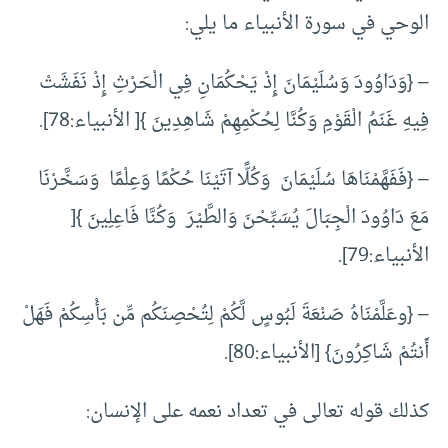
الوحي في سورة الأنبياء ما يلي:
– {وَدَاوُودَ وَسُلَيْمَانَ إِذْ يَحْكُمَانِ فِي الْحَرْثِ إِذْ نَفَشَتْ
فِيهِ غَنَمُ الْقَوْمِ وَكُنَّا لِحُكْمِهِمْ شَاهِدِينَ }[ الأنبياء:78].
– {فَفَهَّمْنَاهَا سُلَيْمَانَ وَكُلًّا آتَيْنَا حُكْمًا وَعِلْمًا وَسَخَّرْنَا
مَعَ دَاوُودَ الْجِبَالَ يُسَبِّحْنَ وَالطَّيْرَ وَكُنَّا فَاعِلِينَ }[
الأنبياء:79].
– {وعَلَّمْنَاهُ صَنْعَةَ لَبُوسٍ لَّكُمْ لِتُحْصِنَكُم مِّن بَأْسِكُمْ فَهَلْ
أَنتُمْ شَاكِرُونَ} [الأنبياء:80].
كذلك قوله تعالى في تعداد نعمه على الإنسان: