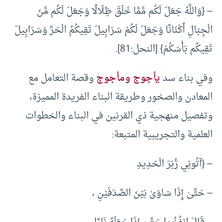
– {وَاللَّهُ جَعَلَ لَكُم مِّمَّا خَلَقَ ظِلَالًا وَجَعَلَ لَكُم مِّنَ
الْجِبَالِ أَكْنَانًا وَجَعَلَ لَكُمْ سَرَابِيلَ تَقِيكُمُ الْحَرَّ وَسَرَابِيلَ
تَقِيكُم بَأْسَكُمْ} [النحل:81].
وفي بناء سد
يأجوج ومأجوج
وقصة التعامل مع
المعادن والصخور وطريقة البناء الفريدة المميزة،
وتفصيل منهجية ذي القرنين في البناء والخطوات
العلمية والتجريبية المتبعة:
– {آتُونِي زُبَرَ الْحَدِيدِ
– حَتَّىٰ إِذَا سَاوَىٰ بَيْنَ الصَّدَفَيْنِ ،