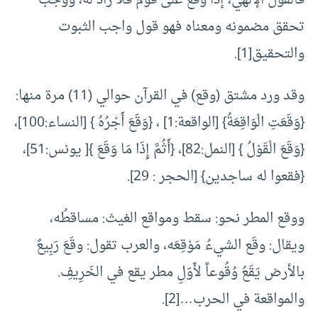
فالقول الإلهي، إذا وقع على قوم فلا راد له، ووجب
تحقق مضمونه ومعناه فهو قول واجب الثبوت
والتحقيق
[1]
.
وقد ورد مشتق (وقع) في القرآن حوالي (11) مرة منها:
{وَقَعَتِ الْوَاقِعَةُ} [الواقعة:1] ، {وَقَعَ أَجْرُهُ } [النساء:100]،
{وَقَعَ الْقَوْلُ } [النمل:82]، {أَثُمَّ إِذَا مَا وَقَعَ }[ يونس:51]،
{فقعوا له ساجدين} [الحجر : 29].
ووقع المطر نحو: سقط ومواقع الغيث: مساقطُه،
ويقال: وقَع الشيءُ مَوْقِعَه، والعرب تقول: وقَعَ رَبِيعٌ
بالأرض يَقَعُ وُقُوعاً لأَوّلِ مطر يقع في الخَرِيفِ.
والمواقعة في الحرب…
[2]
.