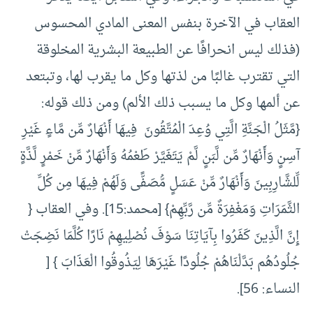
العقاب في الآخرة بنفس المعنى المادي المحسوس
(فذلك ليس انحرافًا عن الطبيعة البشرية المخلوقة
التي تقترب غالبًا من لذتها وكل ما يقرب لها، وتبتعد
عن ألمها وكل ما يسبب ذلك الألم) ومن ذلك قوله:
{مَّثَلُ الْجَنَّةِ الَّتِي وُعِدَ الْمُتَّقُونَ فِيهَا أَنْهَارٌ مِّن مَّاءٍ غَيْرِ
آسِنٍ وَأَنْهَارٌ مِّن لَّبَنٍ لَّمْ يَتَغَيَّرْ طَعْمُهُ وَأَنْهَارٌ مِّنْ خَمْرٍ لَّذَّةٍ
لِّلشَّارِبِينَ وَأَنْهَارٌ مِّنْ عَسَلٍ مُّصَفًّى وَلَهُمْ فِيهَا مِن كُلِّ
الثَّمَرَاتِ وَمَغْفِرَةٌ مِّن رَّبِّهِمْ} [محمد:15]. وفي العقاب {
إِنَّ الَّذِينَ كَفَرُوا بِآيَاتِنَا سَوْفَ نُصْلِيهِمْ نَارًا كُلَّمَا نَضِجَتْ
جُلُودُهُم بَدَّلْنَاهُمْ جُلُودًا غَيْرَهَا لِيَذُوقُوا الْعَذَابَ } [
النساء: 56].