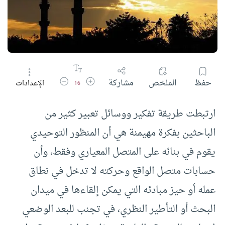
زيادة حجم الخط
تقليل حجم الخط
حفظ
الملخص
مشاركة
الإعدادات
16
ارتبطت طريقة تفكير ووسائل تعبير كثير من
الباحثين بفكرة مهيمنة هي أن المنظور التوحيدي
يقوم في بنائه على المتصل المعياري وفقط، وأن
حسابات متصل الواقع وحركته لا تدخل في نطاق
عمله أو حيز مبادئه التي يمكن إلقاءها في ميدان
البحث أو التأطير النظري، في تجنب للبعد الوضعي