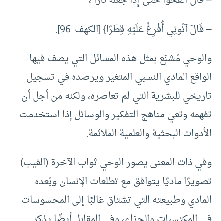
– قَالَ انفُخُوا حَتَّىٰ إِذَا جَعَلَهُ نَارًا ،
– قَالَ آتُونِي أُفْرِغْ عَلَيْهِ قِطْرًا} [الكهف: 96].
والوحي مُشبَّع بمثل هذه المسائل التي يصف فيها
الواقع المادي النسبي المتغير ويرصده في تسجيل
تاريخي للبشرية التي لم تعاصره، ولكنه من أجل أن
تفهمه وتعي مناهج التفكير والوسائل إذا استخدمت
الأدوات البحثية والعلمية الملائمة.
وفي ذات المعنى يصور الوحي ثواب الآخرة (الغيب)
تصويرًا ماديًا يتوافق مع تطلعات الإنسان وبُعده
المادي وطبيعته التي تشتاق غالبًا إلى المحسوسات
في المكتسبات والجزاء، وفي المقابل أيضًا يذكر