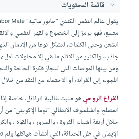
قائمة المحتويات
يقول عالم النفس الكندي “جابور ماتيه” Gabor Maté :
متسع، فهو يرمز إلى الخضوع والقهر النفسي والانقي
الشعر، وحتى الكلمات، لتشكل نوعا من الإدمان الذ
جاذب، والكثير من الآثام ما هي إلا محاولات لم
ومن بينها الموضات التي تتجاز فكرة الحاجة وال
اللجوء إلى الغرابة، أو الاحتماء من النقد من خلال
الفراع الروحي
هو منبت غالبية الرذائل، خاصة إذا جا
المصلح والفيلسوف الايطالي “توما الإكويني” من أ
خلال أربعة أشياء: الثروة ، والسرور ، والقوة ، وال
الإيمان في ظل الحداثة، التي أنشأت هياكلها ولم تض