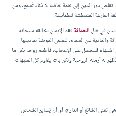
، تقلص دور الدين إلى نغمة خافتة لا تكاد تُسمع، ومن
ة الفارغة المتعطشة للطمأنينة.
إنسان في ظل
الحداثة
فقد الإيمان بخالقه سبحانه
داثة والمادية عن السماء، لتسعى الموضة بماديتها
ثر اشتهاء للتحصل على الإعجاب، فأطعم روحه بكل ما
ظهر له أزمته الروحية ولكن بات يقاوم كل المنبهات
ضة لفظ مُعرب عن الكلمة الفرنسية la mode وهي تعني الشائع أو الدارج، أي أن يُساير الشخص