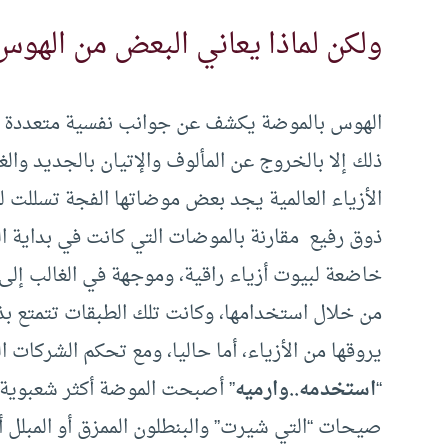
ولكن لماذا يعاني البعض من الهوس
الهوس بالموضة يكشف عن جوانب نفسية متعددة منها
ذلك إلا بالخروج عن المألوف والإتيان بالجديد وال
الأزياء العالمية يجد بعض موضاتها الفجة تسللت لل
ذوق رفيع مقارنة بالموضات التي كانت في بداية ال
خاضعة لبيوت أزياء راقية، وموجهة في الغالب إلى ا
من خلال استخدامها، وكانت تلك الطبقات تتمتع بذ
يروقها من الأزياء، أما حاليا، ومع تحكم الشركات
“
استخدمه..وارميه
” أصبحت الموضة أكثر شعبوية 
صيحات “التي شيرت” والبنطلون الممزق أو المبلل أ