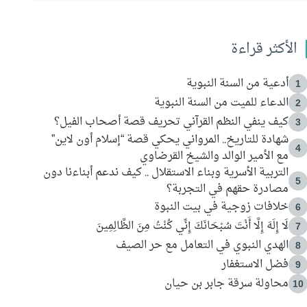
الأكثر قراءة
أدعية من السنة النبوية
1
الدعاء للميت من السنة النبوية
2
كيف ينفي النظم القرآني تحريف قصة أصحاب الفيل؟
3
شهادة للتاريخ.. المرواني يحكي قصة “إسلام أون لاين”
4
مع الأمير الوالد والشيخ القرضاوي
التربية الأسرية وبناء الاستقلال .. كيف ندعم أبناءنا دون
5
مصادرة حقهم في التجربة؟
خلافات زوجية في بيت النبوة
6
لَا إِلَهَ إِلَّا أَنْتَ سُبْحَانَكَ إِنِّي كُنْتُ مِنَ الظَّالِمِينَ
7
الهدي النبوي في التعامل مع حر الصيف
8
فضل الاستغفار
9
محاولة سرقة جابر بن حيان
10