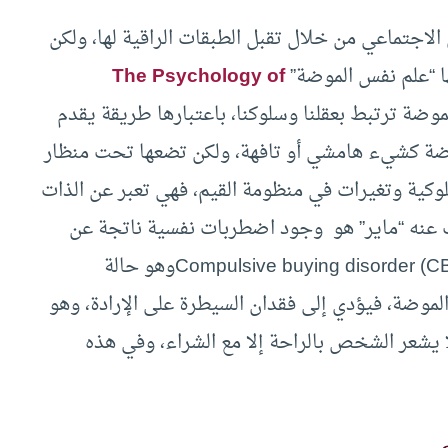
لاجتماعي من خلال تقبل الطبقات الراقية لها، ولكن
ا “علم نفس الموضة”
The Psychology of
لين ماير Carolyn Mair أن الموضة ترتبط بعقلنا وسلوكنا، باعتبارها طريقة يقدم
موضة كشيء هامشي أو تافهة، ولكن تضعها تحت منظار
كية وتغيرات في منظومة القيم، فهي تعبر عن الذات
ت عنه “ماير” هو وجود اضطربات نفسية ناتجة عن
الهوس بالموضة، منها: اضطراب الشراء القهري (CBD) Compulsive buying disorderوهو حالة
ضة، فيؤدي إلى فقدان السيطرة على الإرادة، وهو
ا يشعر الشخص بالراحة إلا مع الشراء، وفي هذه