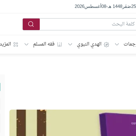
25
صَفَر
1448 هـ
-
08
أغسطس
2026
جمات
الهدي النبوي
فقه المسلم
المزيد