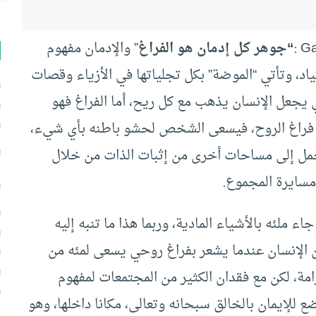
“جوهر كل إدمان هو الفراغ
” والإدمان مفهوم
اد، وتأتي “الموضة” بكل تجلياتها في الأزياء وقصات
ي يجعل الإنسان يذهب مع كل ريح، أما الفراغ فهو
لء فراغ الروح، فيسعى الشخص لحشو باطنه بأي شيء،
تجمل إلى مساحات أخرى من إثبات الذات من خلال
 مسايرة المجموع.
ء ملئه بالأشياء المادية، وربما هذا ما تنبه إليه
ن الإنسان عندما يشعر بفراغ روحي يسعى لمئه من
كرامة، لكن مع فقدان الكثير من المجتمعات لمفهوم
ع للإيمان بالخالق سبحانه وتعالى، مكانا داخلها، وهو