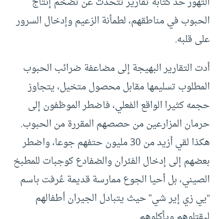
التهور حد كتابة تقارير تتحدث عن تضخم إنتاج
الحبوب في مناطقهم، لطمأنة الزعيم وإدخال السرور
على قلبه.
أدت التقارير البهيجة إلى مضاعفة ضرائب الحبوب
المطلوب تسليمها مقابل محصول متخيل، يتجاوز
حجمه كثيرا الواقع الفعلي، فاضطر الموظفون إلى
حرمان المزارعين من حصصهم المقررة من الحبوب.
هكذا لقي أزيد من 30 مليون حتفهم جوعا، واضطر
بعضهم إلى إدخال الفئران والضفادع كوجبات للمطبخ
الصيني، بل أحيا الجوع ممارسة قديمة عُرفت باسم
“يي زي إير شي” حيث يتبادل الجيران أطفالهم
ليقتلوهم ويأكلوهم.