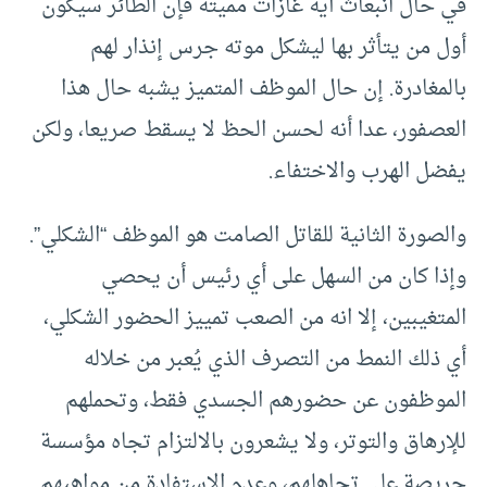
في حال انبعاث أية غازات مميتة فإن الطائر سيكون
أول من يتأثر بها ليشكل موته جرس إنذار لهم
بالمغادرة. إن حال الموظف المتميز يشبه حال هذا
العصفور، عدا أنه لحسن الحظ لا يسقط صريعا، ولكن
يفضل الهرب والاختفاء.
والصورة الثانية للقاتل الصامت هو الموظف “الشكلي”.
وإذا كان من السهل على أي رئيس أن يحصي
المتغيبين، إلا انه من الصعب تمييز الحضور الشكلي،
أي ذلك النمط من التصرف الذي يُعبر من خلاله
الموظفون عن حضورهم الجسدي فقط، وتحملهم
للإرهاق والتوتر، ولا يشعرون بالالتزام تجاه مؤسسة
حريصة على تجاهلهم، وعدم الاستفادة من مواهبهم.