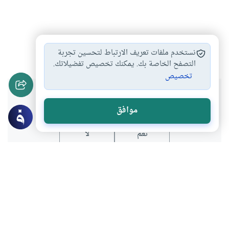
الإدارة
العمل
الإبداع
#
#
#
نستخدم ملفات تعريف الارتباط لتحسين تجربة
التصفح الخاصة بك. يمكنك تخصيص تفضيلاتك.
تخصيص
هل انتفعت بهذا المحتوى؟
موافق
نعم
لا
عن الكاتب
حميد بن خيبش
لديه 141 مقالة