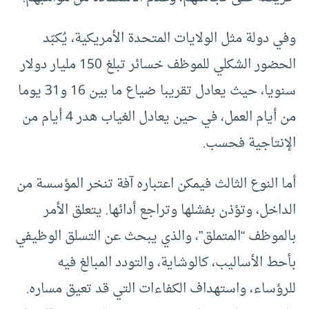
وفي دولة مثل الولايات المتحدة الأمريكية، يُكبّد
الحضور الشكلي للموظف خسائر تبلغ 150 مليار دولار
سنويا، حيث يعادل تقريبا ضياع ما بين 16 و31 يوما
من أيام العمل، في حين يعادل الغياب هدر 4 أيام من
الإنتاجية فحسب.
أما النوع الثالث فيمكن اعتباره آفة تنخر المؤسسة من
الداخل، وتؤذن بفشلها وتراجع أدائها. يتعلق الأمر
بالموظف “المتملق”، والذي يبحث عن التسلق الوظيفي
بأحط الأساليب، كالوشاية، والتودد المبالغ فيه
للرؤساء، واستهداف الكفاءات التي قد تعيق مساره.