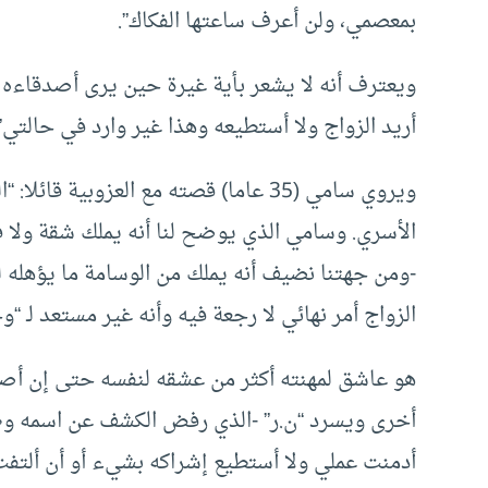
بمعصمي، ولن أعرف ساعتها الفكاك”.
ويعترف أنه لا يشعر بأية غيرة حين يرى أصدقاءه 
أريد الزواج ولا أستطيعه وهذا غير وارد في حالتي”.
ويروي سامي (35 عاما) قصته مع العزوبية
الأسري. وسامي الذي يوضح لنا أنه يملك شقة ولا
-ومن جهتنا نضيف أنه يملك من الوسامة ما يؤهله 
الزواج أمر نهائي لا رجعة فيه وأنه غير مستعد لـ “و
هو عاشق لمهنته أكثر من عشقه لنفسه حتى إن أصحا
أخرى ويسرد “ن.ر” -الذي رفض الكشف عن اسمه وطب
أدمنت عملي ولا أستطيع إشراكه بشيء أو أن ألتفت