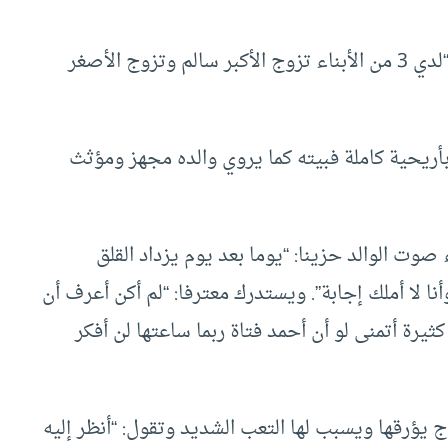
ويشكو الأب سالم من عزوف ابنه عن الزواج قائلا: “لدي 3 من الأبناء تزوج الأكبر سالم وتزوج الأصغر
) ما يؤهله للزواج بأريحية كاملة فبيته كما يروي والده مجهز ومؤثث
وت الوالد حزينا: “يوما بعد يوم يزداد القلق
ا لا أملك إجابة”. ويستدرك معترفا: “لم أكن أعرف أن
كثيرة أتمنى لو أن أحمد فتاة ربما ساعتها لن أفكر
اج يؤرقها ويسبب لها التعب الشديد وتقول: “أنظر إليه