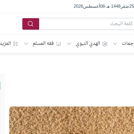
25
صَفَر
1448 هـ
-
08
أغسطس
2026
جمات
الهدي النبوي
فقه المسلم
المزيد