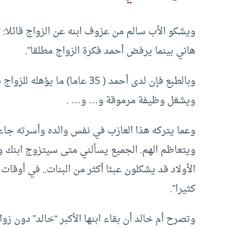
هاني بينما يرفض أحمد فكرة الزواج مطلقا”.
وبالطبع فإن لدى أحمد ( 35 عاما
ويشغل وظيفة مرموقة و… و… .
وعما يتركه هذا العازب في نفس والده وأسرته جاء ص
ويتعاظم الهم. الجميع يسألني متى سيتزوج ابنك وأن
الأولاد قد يشكلون عبئا أكثر من البنات.. في أوقات 
كثيرا”.
وتصرح أم خالد أن بقاء ابنها الأكبر “خالد” دون زو