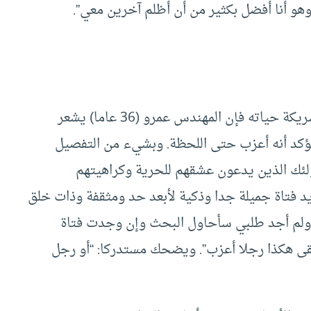
 وهو أنا أفضل بكثير من أن أظلم آخرين معي”.
ولأنه يضع مواصفات أشبه ما تكون بالتعجيز في شريكة حياته فإن المهندس عمرو (36 عاما) يشعر
ي تؤكد أنه أعزب حتى اللحظة. وبشيء من التفصيل
ولئك الذين يدعون عشقهم للحرية وكراهيتهم
يد فتاة جميلة جدا وذكية لأبعد حد ومثقفة وذات خلق
 ولم أجد طلبي سأحاول البحث وإن وجدت فتاة
قى هكذا رجلا أعزب”. ويضحك مستدركا: “أو رجل