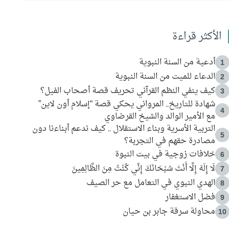
الأكثر قراءة
أدعية من السنة النبوية
1
الدعاء للميت من السنة النبوية
2
كيف ينفي النظم القرآني تحريف قصة أصحاب الفيل؟
3
شهادة للتاريخ.. المرواني يحكي قصة “إسلام أون لاين”
4
مع الأمير الوالد والشيخ القرضاوي
التربية الأسرية وبناء الاستقلال .. كيف ندعم أبناءنا دون
5
مصادرة حقهم في التجربة؟
خلافات زوجية في بيت النبوة
6
لَا إِلَهَ إِلَّا أَنْتَ سُبْحَانَكَ إِنِّي كُنْتُ مِنَ الظَّالِمِينَ
7
الهدي النبوي في التعامل مع حر الصيف
8
فضل الاستغفار
9
محاولة سرقة جابر بن حيان
10