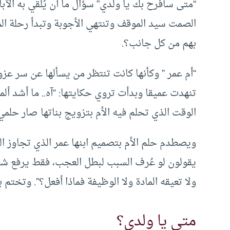
“متى سأفرح بك يا ولدي” سؤال ما أن يُلقي به الآ
الصمت سيد الموقف وتنتهي الأجوبة وتبدأ رحلة المع
بهم من كل جانب؟.
“أم عمر ” وكأنها كانت تنتظر من يسألها عن سر عز
الوقت الذي تحلم فيه الأم بتزويج بناتها صار حلمي
ويصطدم حلم الأم بتصميم ابنها عمر الذي تجاوز الع
يقولون لو عُرف السبب لبطل العجب، فقط يرفع شعار:
ولا تعيقه المادة ولا الوظيفة فماذا أفعل؟”. وتختم ب
متى يا ولدي؟