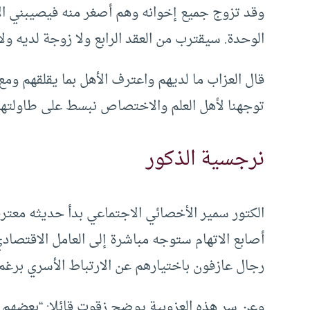
وقد تزوج جميع إخوانه وهم أصغر منه فيصيبني الأ
الوحدة. سيقترب من العقد الرابع ولا زوجة لديه 
قال العزاب ما لديهم واعترف الأهل بما يقلقهم ومع ه
توجهنا لأهل العلم والاختصاص نبسط على طاولتهم ا
نرجسية الذكور
الكتور سمير الأخصائي الاجتماعي بدأ حديثه معترف
أصابع الاتهام ستوجه مباشرة إلى العامل الاقتصاد
رجال عازفون باختيارهم عن الارتباط الأسري برغم 
وعن سر هذه العزوبية يوضح زقوت قائلا: “بعضهم يش