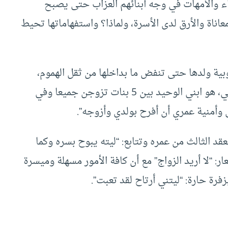
باء والأمهات في وجه أبنائهم العزاب حتى يصبح
اناة والأرق لدى الأسرة، ولماذا؟ واستفهاماتها تحيط
وبية ولدها حتى تنفض ما بداخلها من ثقل الهموم،
تنهدت عميقا وبدأت تروي حكايتها: “آه.. ما أشد ألمي، هو ابني الوحيد بين 5 بنات تزوجن جميعا وفي
 وأمنية عمري أن أفرح بولدي وأزوجه”.
قد الثالث من عمره وتتابع: “ليته يبوح بسره وكما
 “لا أريد الزواج” مع أن كافة الأمور مسهلة وميسرة
زفرة حارة: “ليتني أرتاح لقد تعبت”.