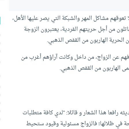
ا تعوقهم مشاكل المهر والشبكة التي يصر عليها الأهل،
اتلون من أجل حريتهم الفردية، يعتبرون الزوجة
ن الحرية الهاربون من القفص الذهبي.
وفهم عن الزواج، من داخل وكانت آراؤهم أغرب من
مى الهاربون من القفص الذهبي.
 للزواج” هكذا بدأ نائل (34 عاما) حديثه رافعا هذا الشعار و قائلا: “لدي كافة متطلبات
حة في ظلالها؛ فالزواج مسئولية وقيود ستحيط